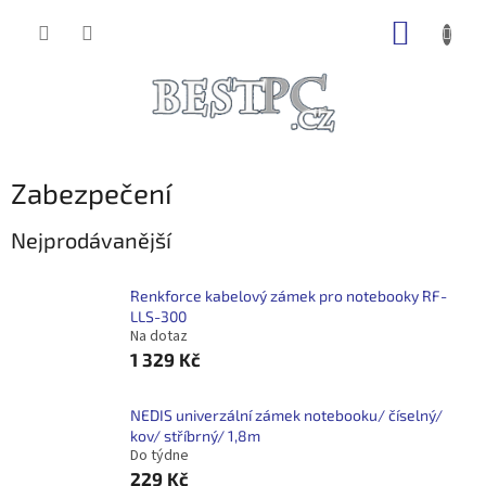
Přejít
NÁKUP
na
obsah
KOŠÍK
Zabezpečení
Nejprodávanější
Renkforce kabelový zámek pro notebooky RF-
LLS-300
Na dotaz
1 329 Kč
NEDIS univerzální zámek notebooku/ číselný/
kov/ stříbrný/ 1,8m
Do týdne
229 Kč