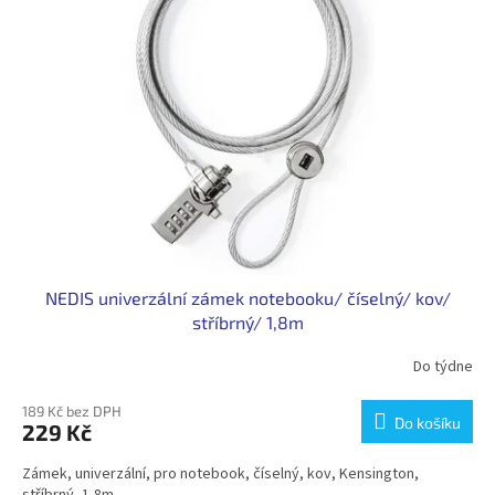
NEDIS univerzální zámek notebooku/ číselný/ kov/
stříbrný/ 1,8m
Do týdne
189 Kč bez DPH
Do košíku
229 Kč
Zámek, univerzální, pro notebook, číselný, kov, Kensington,
stříbrný, 1,8m