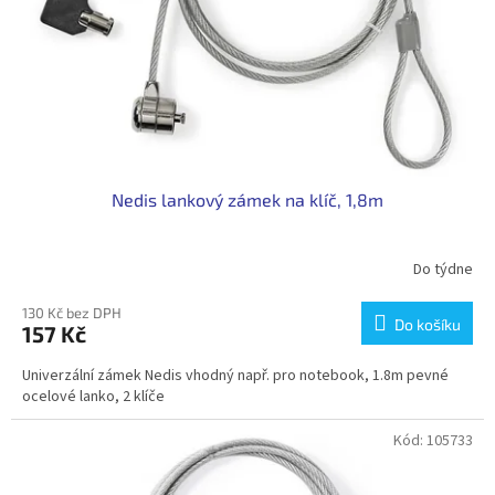
o
d
u
k
t
ů
Nedis lankový zámek na klíč, 1,8m
Do týdne
130 Kč bez DPH
Do košíku
157 Kč
Univerzální zámek Nedis vhodný např. pro notebook, 1.8m pevné
ocelové lanko, 2 klíče
Kód:
105733