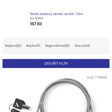
Nedis lankový zámek na klíč, 1,8m
Do týdne
157 Kč
Ř
a
Nejlevnější
Nejdražší
Nejprodávanější
Abecedně
z
e
n
OTEVŘÍT FILTR
í
p
V
Kód:
7709858
r
ý
o
p
d
i
u
s
k
p
t
r
ů