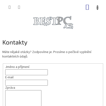
Přejít
NÁKUP
na
obsah
KOŠÍK
Kontakty
Máte nějaké otázky? Zodpovíme je. Prosíme o pečlivé vyplnění
kontaktních údajů.
Jméno a příjmení
E-mail
Zpráva