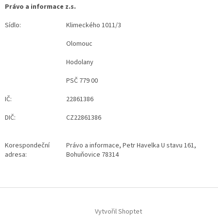
Právo a informace z.s.
Sídlo:
Klimeckého 1011/3
Olomouc
Hodolany
PSČ 779 00
IČ:
22861386
DIČ:
CZ22861386
Korespondeční
Právo a informace, Petr Havelka U stavu 161,
adresa:
Bohuňovice 78314
Z
á
Vytvořil Shoptet
p