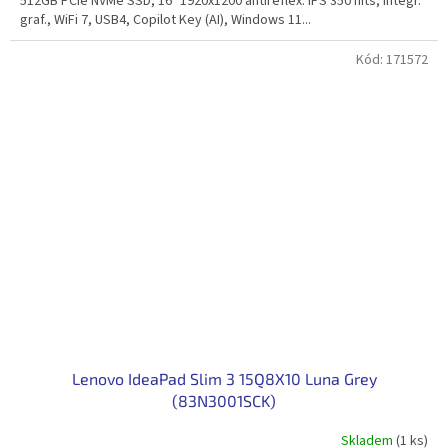
512GB PCIe NVMe SSD, 16" 1920x1200 antireflex. IPS 350 nits, integr.
graf., WiFi 7, USB4, Copilot Key (AI), Windows 11...
Kód:
171572
Lenovo IdeaPad Slim 3 15Q8X10 Luna Grey
(83N3001SCK)
Skladem
(1 ks)