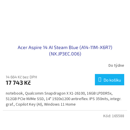
Acer Aspire 14 AI Steam Blue (A14-11M-X6R7)
(NX.JP3EC.006)
Do týdne
14 664 Kč bez DPH
Do košíku
17 743 Kč
notebook, Qualcomm Snapdragon X X1-26100, 16GB LPDDR5x,
512GB PCIe NVMe SSD, 14" 1920x1200 antireflex. IPS 350nits, integr.
graf., Copilot Key (AI), Windows 11 Home
Kód:
165588