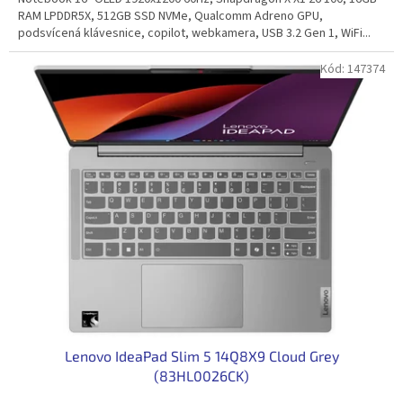
RAM LPDDR5X, 512GB SSD NVMe, Qualcomm Adreno GPU,
podsvícená klávesnice, copilot, webkamera, USB 3.2 Gen 1, WiFi...
Kód:
147374
Lenovo IdeaPad Slim 5 14Q8X9 Cloud Grey
(83HL0026CK)