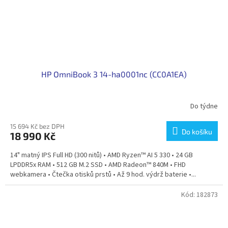
HP OmniBook 3 14-ha0001nc (CC0A1EA)
Do týdne
15 694 Kč bez DPH
Do košíku
18 990 Kč
14" matný IPS Full HD (300 nitů) • AMD Ryzen™ AI 5 330 • 24 GB
LPDDR5x RAM • 512 GB M.2 SSD • AMD Radeon™ 840M • FHD
webkamera • Čtečka otisků prstů • Až 9 hod. výdrž baterie •...
Kód:
182873