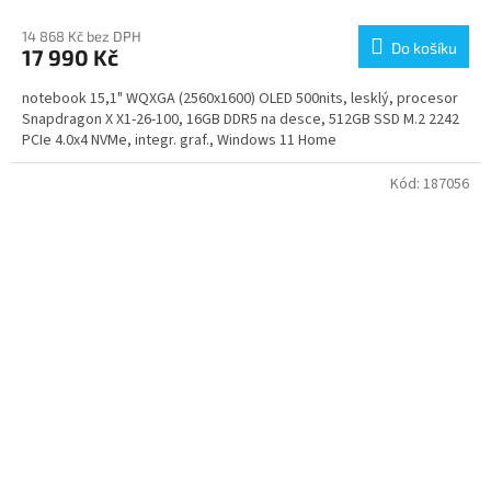
14 868 Kč bez DPH
Do košíku
17 990 Kč
notebook 15,1" WQXGA (2560x1600) OLED 500nits, lesklý, procesor
Snapdragon X X1-26-100, 16GB DDR5 na desce, 512GB SSD M.2 2242
PCIe 4.0x4 NVMe, integr. graf., Windows 11 Home
Kód:
187056