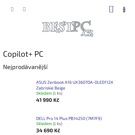
Přejít
NÁKUP
na
obsah
KOŠÍK
Copilot+ PC
Nejprodávanější
ASUS Zenbook A16 UX3607OA-OLED112X
Zabriskie Beige
Skladem
(1 ks)
41 990 Kč
DELL Pro 14 Plus PB14250 (7M7F9)
Skladem
(1 ks)
34 690 Kč