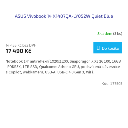
ASUS Vivobook 14 X1407QA-LY052W Quiet Blue
Skladem
(3 ks)
14 455 Kč bez DPH
Do košíku
17 490 Kč
Notebook 14" antireflexní 1920x1200, Snapdragon X X1 26 100, 16GB
LPDDR5X, 1TB SSD, Qualcomm Adreno GPU, podsvícená klávesnice
s Copilot, webkamera, USB-A, USB-C 4.0 Gen 3, WiFi...
Kód:
177909