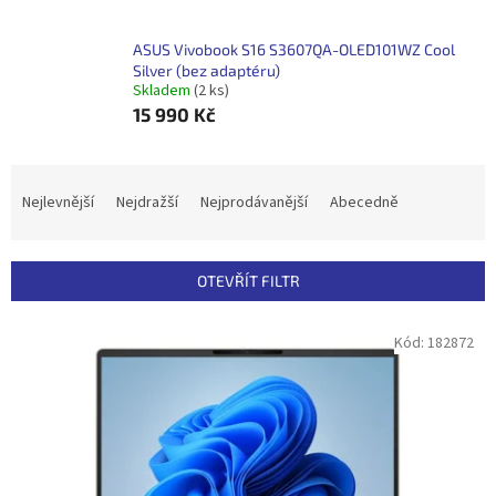
ASUS Vivobook S16 S3607QA-OLED101WZ Cool
Silver (bez adaptéru)
Skladem
(2 ks)
15 990 Kč
Ř
a
Nejlevnější
Nejdražší
Nejprodávanější
Abecedně
z
e
n
OTEVŘÍT FILTR
í
p
V
Kód:
182872
r
ý
o
p
d
i
u
s
k
p
t
r
ů