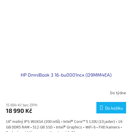
HP OmniBook 3 16-bu0001ncx (D9MM4EA)
Do týdne
15 694 Kč bez DPH
Do košíku
18 990 Kč
16" matný IPS WUXGA (300 nitů) • Intel® Core™ 5 120U (10 jader) • 16
GB DDR5 RAM • 512 GB SSD • Intel® Graphics • WiFi 6 • FHD kamera •