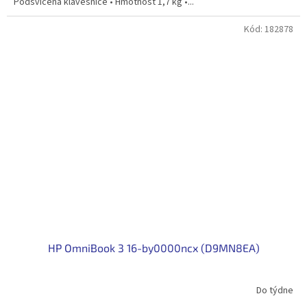
Podsvícená klávesnice • Hmotnost 1,7 kg •...
Kód:
182878
HP OmniBook 3 16-by0000ncx (D9MN8EA)
Do týdne