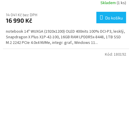
Skladem
(1 ks)
14 041 Kč bez DPH
Do košíku
16 990 Kč
notebook 14" WUXGA (1920x1200) OLED 400nits 100% DCI-P3, lesklý,
Snapdragon X Plus X1P-42-100, 16GB RAM LPDDR5x-8448, 1TB SSD
M.2 2242 PCIe 4.0x4 NVMe, integr. graf., Windows 11...
Kód:
180192