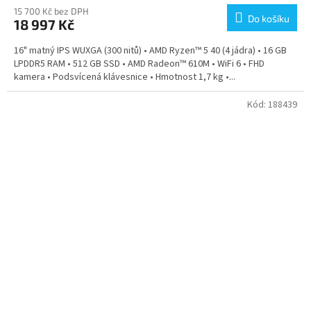
15 700 Kč bez DPH
Do košíku
18 997 Kč
16" matný IPS WUXGA (300 nitů) • AMD Ryzen™ 5 40 (4 jádra) • 16 GB
LPDDR5 RAM • 512 GB SSD • AMD Radeon™ 610M • WiFi 6 • FHD
kamera • Podsvícená klávesnice • Hmotnost 1,7 kg •...
Kód:
188439