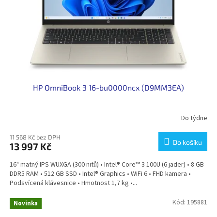
o
d
u
k
t
ů
HP OmniBook 3 16-bu0000ncx (D9MM3EA)
Do týdne
11 568 Kč bez DPH
Do košíku
13 997 Kč
16" matný IPS WUXGA (300 nitů) • Intel® Core™ 3 100U (6 jader) • 8 GB
DDR5 RAM • 512 GB SSD • Intel® Graphics • WiFi 6 • FHD kamera •
Podsvícená klávesnice • Hmotnost 1,7 kg •...
Kód:
195881
Novinka