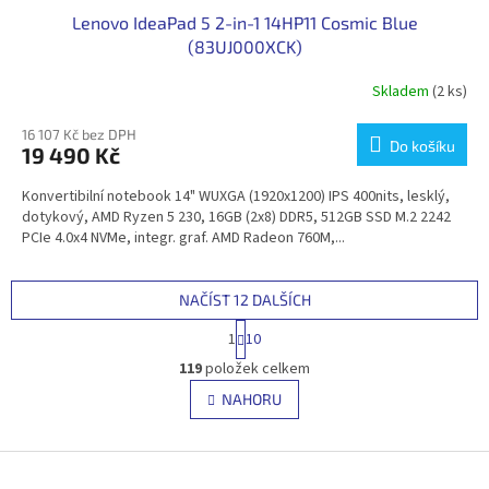
Lenovo IdeaPad 5 2-in-1 14HP11 Cosmic Blue
(83UJ000XCK)
Skladem
(2 ks)
16 107 Kč bez DPH
Do košíku
19 490 Kč
Konvertibilní notebook 14" WUXGA (1920x1200) IPS 400nits, lesklý,
dotykový, AMD Ryzen 5 230, 16GB (2x8) DDR5, 512GB SSD M.2 2242
PCIe 4.0x4 NVMe, integr. graf. AMD Radeon 760M,...
NAČÍST 12 DALŠÍCH
S
1
10
t
O
r
119
položek celkem
v
á
l
NAHORU
n
á
k
d
o
v
Z
a
á
c
á