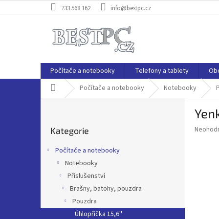
Přejít
733 568 162
info@bestpc.cz
na
obsah
Počítače a notebooky
Telefony a tablety
Ob
Domů
Počítače a notebooky
Notebooky
P
P
Yen
o
Přeskočit
s
Průměr
Neohod
Kategorie
kategorie
t
hodnoce
r
produkt
Počítače a notebooky
a
je
Notebooky
0,0
n
z
Příslušenství
n
5
í
Brašny, batohy, pouzdra
hvězdič
p
Pouzdra
a
Úhlopříčka 15,6''