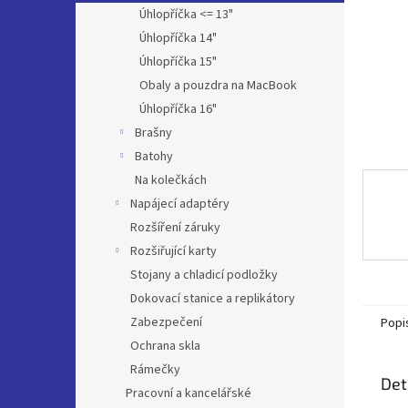
n
Úhlopříčka <= 13"
e
Úhlopříčka 14"
l
Úhlopříčka 15"
Obaly a pouzdra na MacBook
Úhlopříčka 16"
Brašny
Batohy
Na kolečkách
Napájecí adaptéry
Rozšíření záruky
Rozšiřující karty
Stojany a chladicí podložky
Dokovací stanice a replikátory
Zabezpečení
Popi
Ochrana skla
Rámečky
Det
Pracovní a kancelářské