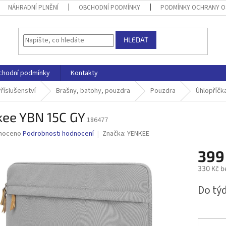
NÁHRADNÍ PLNĚNÍ
OBCHODNÍ PODMÍNKY
PODMÍNKY OCHRANY O
HLEDAT
chodní podmínky
Kontakty
říslušenství
Brašny, batohy, pouzdra
Pouzdra
Úhlopříčka
kee YBN 15C GY
186477
né
noceno
Podrobnosti hodnocení
Značka:
YENKEE
ní
399
u
330 Kč b
Měrná
Do tý
cena:
ek.