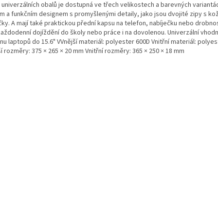
 univerzálních obalů je dostupná ve třech velikostech a barevných variantác
ým a funkčním designem s promyšlenými detaily, jako jsou dvojité zipy s k
ky. A mají také praktickou přední kapsu na telefon, nabíječku nebo drobnost
každodenní dojíždění do školy nebo práce i na dovolenou. Univerzální vhod
nu laptopů do 15.6" VVnější materiál: polyester 600D Vnitřní materiál: polye
ší rozměry: 375 × 265 × 20 mm Vnitřní rozměry: 365 × 250 × 18 mm