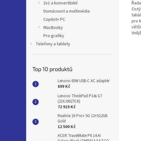
Řada
2v1 a konvertibilní
čist
Domácnost a multimédia
taháč
Copilot+ PC
pro 
větši
MacBooky
Vněj
Pro grafiky
Telefony a tablety
Top 10 produktů
Lenovo 65W USB-C AC adaptér
699 Kč
Lenovo ThinkPad P14s G7
(21XJ0027CK)
72 919 Kč
Realme 16 Pro+ 5G 12+512GB
Gold
12 500 Kč
ACER TravelMate P6 14 AI