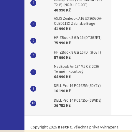
Galaxy Black (TMP614-54-TCO-
72LB) (NX.BJLEC.00E)
40 990 Kč
ASUS Zenbook A16 UX3607OA-
OLED112X Zabriskie Beige
41 990 Kč
HP ZBook 8 G2i 16 (DT3G2ET)
75 990 Kč
HP ZBook 8 G2i 16 (DT3F5ET)
57 990 Kč
MacBook Air 13" M5 CZ 2026
Temně inkoustový
64 990 Kč
DELL Pro 16 PC16255 (8DY1Y)
16 190 Kč
DELL Pro 14 PC14255 (68WD8)
29 753 Kč
Z
á
Copyright 2026
BestPC
. Všechna práva vyhrazena.
p