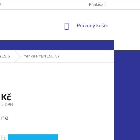
SOBNÍCH ÚDAJŮ
Přihlášení
NÁKUPNÍ
Prázdný košík
KOŠÍK
 15,6''
Yenkee YBN 15C GY
 Kč
ez DPH
dne