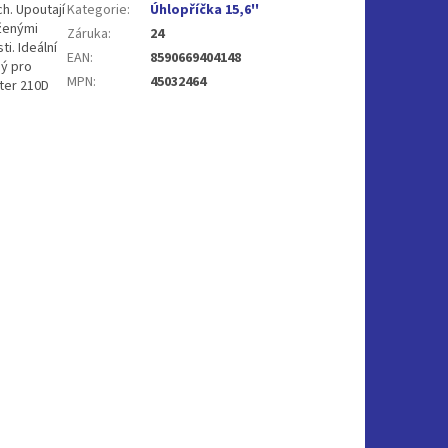
h. Upoutají
Kategorie
:
Úhlopříčka 15,6''
oženými
Záruka
:
24
i. Ideální
EAN
:
8590669404148
ný pro
MPN
:
45032464
ster 210D