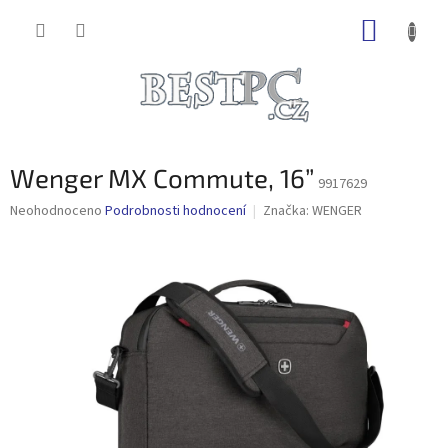
Přejít
NÁKUP
na
obsah
KOŠÍK
Wenger MX Commute, 16”
9917629
Průměrné
Neohodnoceno
Podrobnosti hodnocení
Značka:
WENGER
hodnocení
produktu
je
0,0
z
5
hvězdiček.