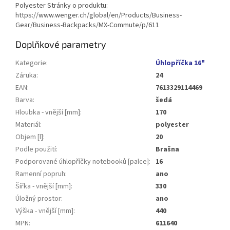
Polyester Stránky o produktu:
https://www.wenger.ch/global/en/Products/Business-
Gear/Business-Backpacks/MX-Commute/p/611
Doplňkové parametry
Kategorie
:
Úhlopříčka 16"
Záruka
:
24
EAN
:
7613329114469
Barva
:
šedá
Hloubka - vnější [mm]
:
170
Materiál
:
polyester
Objem [l]
:
20
Podle použití
:
Brašna
Podporované úhlopříčky notebooků [palce]
:
16
Ramenní popruh
:
ano
Šířka - vnější [mm]
:
330
Úložný prostor
:
ano
Výška - vnější [mm]
:
440
MPN
:
611640