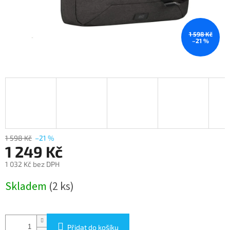
1 598 Kč
–21 %
1 598 Kč
–21 %
1 249 Kč
1 032 Kč bez DPH
Měrná
Skladem
(2 ks)
cena:
Přidat do košíku