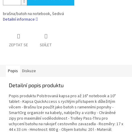
brašna/batoh na notebook, šedivá
Detailní informace
ZEPTAT SE
SDÍLET
Popis
Diskuze
Detailní popis produktu
Popis produktu Polstrovaná kapsa pro až 16" notebook a 10"
tablet - Kapsa QuickAccess s rychlým přístupem k důležitým
věcem - Brašnu lze použít jako batoh s ramenními popruhy -
SmartOrg organizér na kabely, nabíječky a vizitky - Chráněné
zipy pro maximální voděodolnost - Trolley Pass-Thru pro
uchycení batohu na rukojeť cestovního zavazadla - Rozměry: 17 x
44 x 33 cm - Hmotnost: 600 g - Objem batohu: 20 l - Materiál: