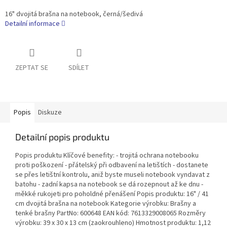
16" dvojitá brašna na notebook, černá/šedivá
Detailní informace
ZEPTAT SE
SDÍLET
Popis
Diskuze
Detailní popis produktu
Popis produktu Klíčové benefity: - trojitá ochrana notebooku
proti poškození - přátelský při odbavení na letištích - dostanete
se přes letištní kontrolu, aniž byste museli notebook vyndavat z
batohu - zadní kapsa na notebook se dá rozepnout až ke dnu -
měkké rukojeti pro poholdné přenášení Popis produktu: 16" / 41
cm dvojitá brašna na notebook Kategorie výrobku: Brašny a
tenké brašny PartNo: 600648 EAN kód: 7613329008065 Rozměry
výrobku: 39 x 30 x 13 cm (zaokrouhleno) Hmotnost produktu: 1,12