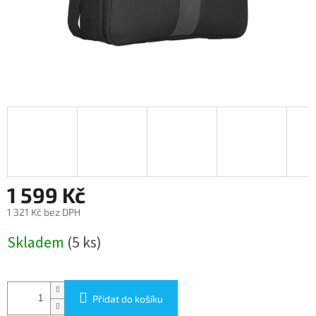
1 599 Kč
1 321 Kč bez DPH
Měrná
Skladem
(5 ks)
cena:
Přidat do košíku