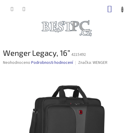
Přejít
NÁKUP
na
obsah
KOŠÍK
Wenger Legacy, 16”
4215492
Průměrné
Neohodnoceno
Podrobnosti hodnocení
Značka:
WENGER
hodnocení
produktu
je
0,0
z
5
hvězdiček.