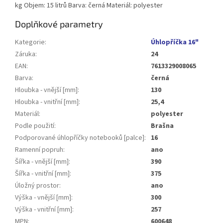
kg Objem: 15 litrů Barva: černá Materiál: polyester
Doplňkové parametry
Kategorie
:
Úhlopříčka 16"
Záruka
:
24
EAN
:
7613329008065
Barva
:
černá
Hloubka - vnější [mm]
:
130
Hloubka - vnitřní [mm]
:
25,4
Materiál
:
polyester
Podle použití
:
Brašna
Podporované úhlopříčky notebooků [palce]
:
16
Ramenní popruh
:
ano
Šířka - vnější [mm]
:
390
Šířka - vnitřní [mm]
:
375
Úložný prostor
:
ano
Výška - vnější [mm]
:
300
Výška - vnitřní [mm]
:
257
MPN
:
600648