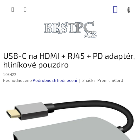
Přejít
NÁKUP
na
obsah
KOŠÍK
USB-C na HDMI + RJ45 + PD adaptér,
hliníkové pouzdro
108422
Průměrné
Neohodnoceno
Podrobnosti hodnocení
Značka:
PremiumCord
hodnocení
produktu
je
0,0
z
5
hvězdiček.