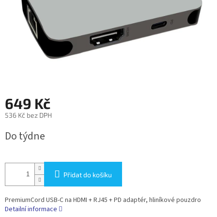
649 Kč
536 Kč bez DPH
Měrná
Do týdne
cena:
Přidat do košíku
PremiumCord USB-C na HDMI + RJ45 + PD adaptér, hliníkové pouzdro
Detailní informace