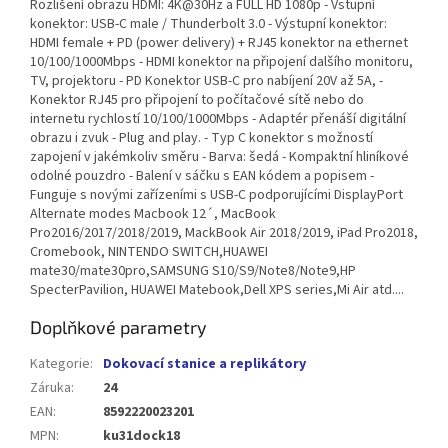
Rozlišení obrazu HDMI: 4K@30Hz a FULL HD 1080p - Vstupní
konektor: USB-C male / Thunderbolt 3.0 - Výstupní konektor:
HDMI female + PD (power delivery) + RJ45 konektor na ethernet
10/100/1000Mbps - HDMI konektor na připojení dalšího monitoru,
TV, projektoru - PD Konektor USB-C pro nabíjení 20V až 5A, -
Konektor RJ45 pro připojení to počítačové sítě nebo do
internetu rychlostí 10/100/1000Mbps - Adaptér přenáší digitální
obrazu i zvuk - Plug and play. - Typ C konektor s možností
zapojení v jakémkoliv směru - Barva: šedá - Kompaktní hliníkové
odolné pouzdro - Balení v sáčku s EAN kódem a popisem -
Funguje s novými zařízeními s USB-C podporujícími DisplayPort
Alternate modes Macbook 12´, MacBook
Pro2016/2017/2018/2019, MackBook Air 2018/2019, iPad Pro2018,
Cromebook, NINTENDO SWITCH,HUAWEI
mate30/mate30pro,SAMSUNG S10/S9/Note8/Note9,HP
SpecterPavilion, HUAWEI Matebook,Dell XPS series,Mi Air atd....
Doplňkové parametry
Kategorie
:
Dokovací stanice a replikátory
Záruka
:
24
EAN
:
8592220023201
MPN
:
ku31dock18