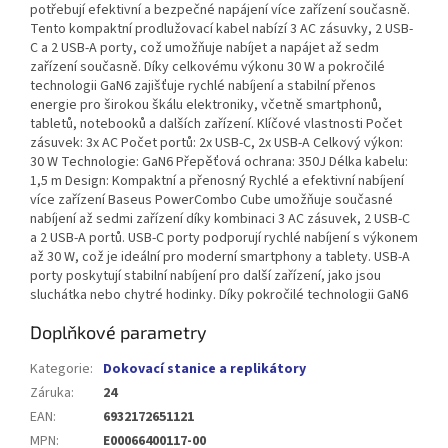
potřebují efektivní a bezpečné napájení více zařízení současně.
Tento kompaktní prodlužovací kabel nabízí 3 AC zásuvky, 2 USB-
C a 2 USB-A porty, což umožňuje nabíjet a napájet až sedm
zařízení současně. Díky celkovému výkonu 30 W a pokročilé
technologii GaN6 zajišťuje rychlé nabíjení a stabilní přenos
energie pro širokou škálu elektroniky, včetně smartphonů,
tabletů, notebooků a dalších zařízení. Klíčové vlastnosti Počet
zásuvek: 3x AC Počet portů: 2x USB-C, 2x USB-A Celkový výkon:
30 W Technologie: GaN6 Přepěťová ochrana: 350J Délka kabelu:
1,5 m Design: Kompaktní a přenosný Rychlé a efektivní nabíjení
více zařízení Baseus PowerCombo Cube umožňuje současné
nabíjení až sedmi zařízení díky kombinaci 3 AC zásuvek, 2 USB-C
a 2 USB-A portů. USB-C porty podporují rychlé nabíjení s výkonem
až 30 W, což je ideální pro moderní smartphony a tablety. USB-A
porty poskytují stabilní nabíjení pro další zařízení, jako jsou
sluchátka nebo chytré hodinky. Díky pokročilé technologii GaN6
Doplňkové parametry
Kategorie
:
Dokovací stanice a replikátory
Záruka
:
24
EAN
:
6932172651121
MPN
:
E00066400117-00