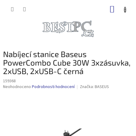
Přejít
NÁKUP
na
obsah
KOŠÍK
Nabíjecí stanice Baseus
PowerCombo Cube 30W 3xzásuvka,
2xUSB, 2xUSB-C černá
159368
Průměrné
Neohodnoceno
Podrobnosti hodnocení
Značka:
BASEUS
hodnocení
produktu
je
0,0
z
5
hvězdiček.