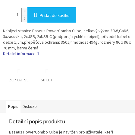
Přidat do košíku
Nabíjecí stanice Baseus PowerCombo Cube, celkový výkon 30W,GaN6,
3xzásuvka, 2xUSB, 2xUSB-C (podporují rychlé nabíjení), přívodní kabel o
délce 1,5m,přepěťová ochrana: 350J,hmotnost 494g, rozměry 86 x 86 x
76 mm, barva černá
Detailní informace
ZEPTAT SE
SDÍLET
Popis
Diskuze
Detailní popis produktu
Baseus PowerCombo Cube je navržen pro uživatele, kteří