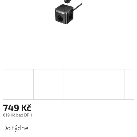
749 Kč
619 Kč bez DPH
Měrná
Do týdne
cena: