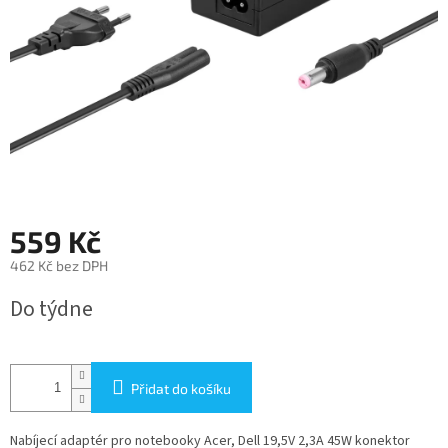
559 Kč
462 Kč bez DPH
Měrná
Do týdne
cena:
Přidat do košíku
Nabíjecí adaptér pro notebooky Acer, Dell 19,5V 2,3A 45W konektor