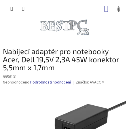
Přejít
NÁKUP
na
obsah
KOŠÍK
Nabíjecí adaptér pro notebooky
Acer, Dell 19,5V 2,3A 45W konektor
5,5mm x 1,7mm
9956131
Průměrné
Neohodnoceno
Podrobnosti hodnocení
Značka:
AVACOM
hodnocení
produktu
je
0,0
z
5
hvězdiček.