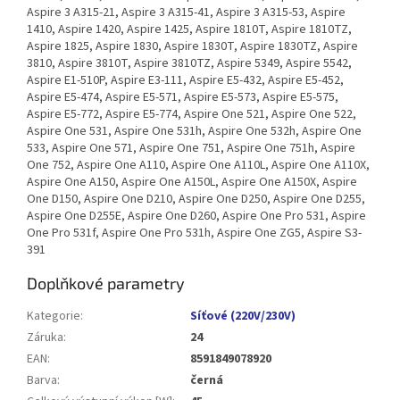
Aspire 3 A315-21, Aspire 3 A315-41, Aspire 3 A315-53, Aspire
1410, Aspire 1420, Aspire 1425, Aspire 1810T, Aspire 1810TZ,
Aspire 1825, Aspire 1830, Aspire 1830T, Aspire 1830TZ, Aspire
3810, Aspire 3810T, Aspire 3810TZ, Aspire 5349, Aspire 5542,
Aspire E1-510P, Aspire E3-111, Aspire E5-432, Aspire E5-452,
Aspire E5-474, Aspire E5-571, Aspire E5-573, Aspire E5-575,
Aspire E5-772, Aspire E5-774, Aspire One 521, Aspire One 522,
Aspire One 531, Aspire One 531h, Aspire One 532h, Aspire One
533, Aspire One 571, Aspire One 751, Aspire One 751h, Aspire
One 752, Aspire One A110, Aspire One A110L, Aspire One A110X,
Aspire One A150, Aspire One A150L, Aspire One A150X, Aspire
One D150, Aspire One D210, Aspire One D250, Aspire One D255,
Aspire One D255E, Aspire One D260, Aspire One Pro 531, Aspire
One Pro 531f, Aspire One Pro 531h, Aspire One ZG5, Aspire S3-
391
Doplňkové parametry
Kategorie
:
Síťové (220V/230V)
Záruka
:
24
EAN
:
8591849078920
Barva
:
černá