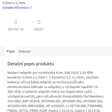
5,5mm x 1,7mm
Detailní informace
ZEPTAT SE
SDÍLET
Popis
Diskuze
Detailní popis produktu
Nabíjecí adaptér pro notebooky Acer, Dell 19,5V 2,3A 45W
konektor 5,5mm x 1,7mm C.7, konektor 5,5 x 1,7mm, součástí
balení je síťový kabel Adaptér je možné použít jako
plnohodnotnou náhradu za adaptéry s výstupním napětím 18 -
20V. Vždy si vyberte adaptér, který má stejný nebo vyšší
výstupní proud (A), jako váš původní. Kompatibility Part Numbers
330-2063, ADP-30JH B, AP.0300A.001, AP.0300A.002, AP.03001.001,
AP.03003.001, BNE020002, HP-A0301R3, LC.ADT00.006, P0004466,
P602H, Y877G, Y991K ACER: Aspire 1 A114-31, Aspire 1 A114-32,