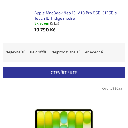
Apple MacBook Neo 13" A18 Pro 8GB, 512GB s
Touch ID, Indigo modrá
Skladem
(5 ks)
19 790 Kč
Ř
a
Nejlevnější
Nejdražší
Nejprodávanější
Abecedně
z
e
n
OTEVŘÍT FILTR
í
p
V
Kód:
182055
r
ý
o
p
d
i
u
s
k
p
t
r
ů