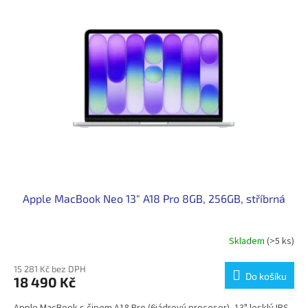
Apple MacBook Neo 13" A18 Pro 8GB, 256GB, stříbrná
Skladem
(>5 ks)
15 281 Kč bez DPH
Do košíku
18 490 Kč
Apple MacBook s čipem A18 Pro (6jádrový procesor), 13" lesklý IPS