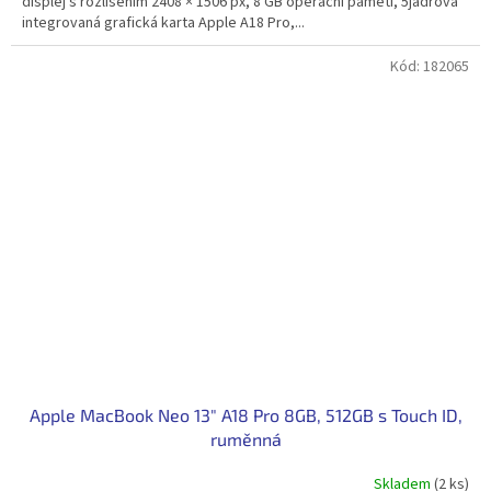
displej s rozlišením 2408 × 1506 px, 8 GB operační paměti, 5jádrová
integrovaná grafická karta Apple A18 Pro,...
Kód:
182065
Apple MacBook Neo 13" A18 Pro 8GB, 512GB s Touch ID,
ruměnná
Skladem
(2 ks)