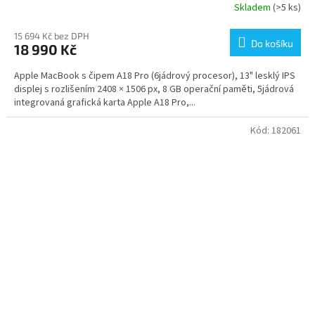
Skladem
(>5 ks)
15 694 Kč bez DPH
Do košíku
18 990 Kč
Apple MacBook s čipem A18 Pro (6jádrový procesor), 13" lesklý IPS
displej s rozlišením 2408 × 1506 px, 8 GB operační paměti, 5jádrová
integrovaná grafická karta Apple A18 Pro,...
Kód:
182061