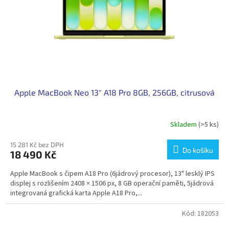
o
d
u
k
t
ů
Apple MacBook Neo 13" A18 Pro 8GB, 256GB, citrusová
Skladem
(>5 ks)
15 281 Kč bez DPH
Do košíku
18 490 Kč
Apple MacBook s čipem A18 Pro (6jádrový procesor), 13" lesklý IPS
displej s rozlišením 2408 × 1506 px, 8 GB operační paměti, 5jádrová
integrovaná grafická karta Apple A18 Pro,...
Kód:
182053