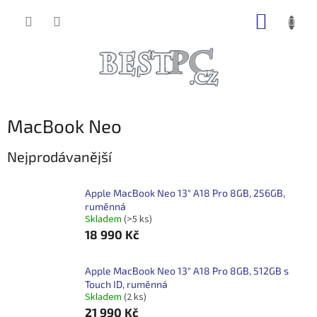
Přejít
NÁKUP
na
obsah
KOŠÍK
MacBook Neo
Nejprodávanější
Apple MacBook Neo 13" A18 Pro 8GB, 256GB,
ruměnná
Skladem
(>5 ks)
18 990 Kč
Apple MacBook Neo 13" A18 Pro 8GB, 512GB s
Touch ID, ruměnná
Skladem
(2 ks)
21 990 Kč