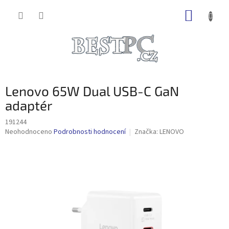
Přejít
NÁKUP
na
obsah
KOŠÍK
Lenovo 65W Dual USB-C GaN
adaptér
191244
Průměrné
Neohodnoceno
Podrobnosti hodnocení
Značka:
LENOVO
hodnocení
produktu
je
0,0
z
5
hvězdiček.