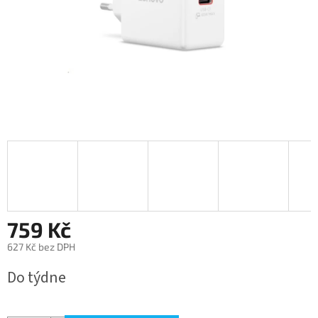
759 Kč
627 Kč bez DPH
Měrná
Do týdne
cena: