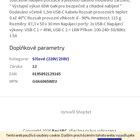
současné nabíjení počítače a jednoho dalšího mobilního zařízení;
* Výstupní výkon 65W GaN pro bezpečné a chladné nabíjení *
Dodáváno včetně 1,5m USB-C kabelu Rozsah provozních teplot:
0 až 40°C Rozsah provozní vlhkosti: 8 - 90% Hmotnost: 115 g
Rozměry: 87,3 x 50 x 30 mm Napájecí porty: 2x USB-C Napájecí
výkony: USB-C 1 = 45W, USB-C 2 = 18W Příkon: 100-240~50/60Hz
1.5A
Doplňkové parametry
Kategorie
:
Síťové (220V/230V)
Záruka
:
12
EAN
:
0195892129165
MPN
:
G0A6065WEU
Z
á
Vytvořil Shoptet
p
a
t
Copyright 2026
BestPC
. Všechna práva vyhrazena.
í
Tento web používá soubory cookie. Dalším procházením tohoto webu vyjadřujete