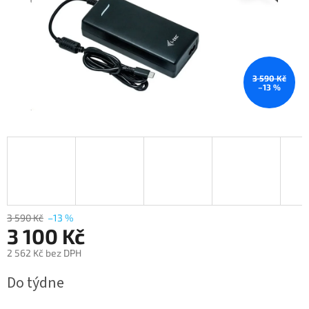
3 590 Kč
–13 %
3 590 Kč
–13 %
3 100 Kč
2 562 Kč bez DPH
Měrná
Do týdne
cena: