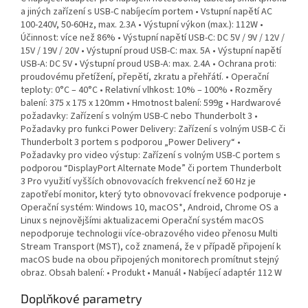
a jiných zařízení s USB-C nabíjecím portem • Vstupní napětí AC
100-240V, 50-60Hz, max. 2.3A • Výstupní výkon (max.): 112W •
Účinnost: více než 86% • Výstupní napětí USB-C: DC 5V / 9V / 12V /
15V / 19V / 20V • Výstupní proud USB-C: max. 5A • Výstupní napětí
USB-A: DC 5V • Výstupní proud USB-A: max. 2.4A • Ochrana proti:
proudovému přetížení, přepětí, zkratu a přehřátí. • Operační
teploty: 0°C – 40°C • Relativní vlhkost: 10% – 100% • Rozměry
balení: 375 x 175 x 120mm • Hmotnost balení: 599g • Hardwarové
požadavky: Zařízení s volným USB-C nebo Thunderbolt 3 •
Požadavky pro funkci Power Delivery: Zařízení s volným USB-C či
Thunderbolt 3 portem s podporou „Power Delivery“ •
Požadavky pro video výstup: Zařízení s volným USB-C portem s
podporou “DisplayPort Alternate Mode” či portem Thunderbolt
3 Pro využití vyšších obnovovacích frekvencí než 60 Hz je
zapotřebí monitor, který tyto obnovovací frekvence podporuje •
Operační systém: Windows 10, macOS*, Android, Chrome OS a
Linux s nejnovějšími aktualizacemi Operační systém macOS
nepodporuje technologii více-obrazového video přenosu Multi
Stream Transport (MST), což znamená, že v případě připojení k
macOS bude na obou připojených monitorech promítnut stejný
obraz. Obsah balení: • Produkt • Manuál • Nabíjecí adaptér 112 W
Doplňkové parametry