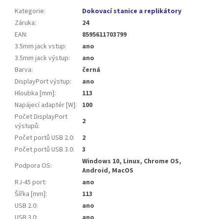
Kategorie
:
Dokovací stanice a replikátory
Záruka
:
24
EAN
:
8595611703799
3.5mm jack vstup
:
ano
3.5mm jack výstup
:
ano
Barva
:
černá
DisplayPort výstup
:
ano
Hloubka [mm]
:
113
Napájecí adaptér [W]
:
100
Počet DisplayPort
2
výstupů
:
Počet portů USB 2.0
:
2
Počet portů USB 3.0
:
3
Windows 10, Linux, Chrome OS,
Podpora OS
:
Android, MacOS
RJ-45 port
:
ano
Šířka [mm]
:
113
USB 2.0
:
ano
USB 3.0
:
ano