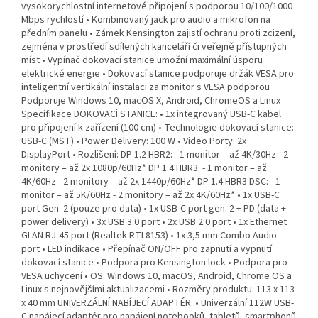
vysokorychlostní internetové připojení s podporou 10/100/1000
Mbps rychlostí • Kombinovaný jack pro audio a mikrofon na
předním panelu • Zámek Kensington zajistí ochranu proti zcizení,
zejména v prostředí sdílených kanceláří či veřejně přístupných
míst • Vypínač dokovací stanice umožní maximální úsporu
elektrické energie • Dokovací stanice podporuje držák VESA pro
inteligentní vertikální instalaci za monitor s VESA podporou
Podporuje Windows 10, macOS X, Android, ChromeOS a Linux
Specifikace DOKOVACÍ STANICE: • 1x integrovaný USB-C kabel
pro připojení k zařízení (100 cm) • Technologie dokovací stanice:
USB-C (MST) • Power Delivery: 100 W • Video Porty: 2x
DisplayPort • Rozlišení: DP 1.2 HBR2: - 1 monitor – až 4K/30Hz - 2
monitory – až 2x 1080p/60Hz* DP 1.4 HBR3: - 1 monitor – až
4K/60Hz - 2 monitory – až 2x 1440p/60Hz* DP 1.4 HBR3 DSC: - 1
monitor – až 5K/60Hz - 2 monitory – až 2x 4K/60Hz* • 1x USB-C
port Gen. 2 (pouze pro data) • 1x USB-C port gen. 2 + PD (data +
power delivery) • 3x USB 3.0 port • 2x USB 2.0 port • 1x Ethernet
GLAN RJ-45 port (Realtek RTL8153) • 1x 3,5 mm Combo Audio
port • LED indikace • Přepínač ON/OFF pro zapnutí a vypnutí
dokovací stanice • Podpora pro Kensington lock • Podpora pro
VESA uchycení • OS: Windows 10, macOS, Android, Chrome OS a
Linux s nejnovějšími aktualizacemi • Rozměry produktu: 113 x 113
x 40 mm UNIVERZÁLNÍ NABÍJECÍ ADAPTÉR: • Univerzální 112W USB-
C napájecí adaptér pro napájení notebooků, tabletů, smartphonů