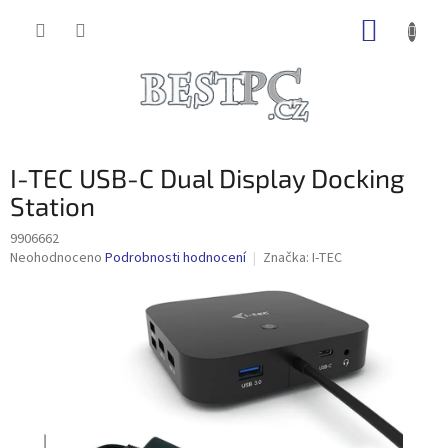
Přejít
NÁKUP
na
obsah
KOŠÍK
I-TEC USB-C Dual Display Docking
Station
9906662
Průměrné
Neohodnoceno
Podrobnosti hodnocení
Značka:
I-TEC
hodnocení
produktu
je
0,0
z
5
hvězdiček.