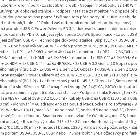
udio/mikrofonní port • 1x slot SD/microSD • Napájení notebooku až 140 W **
utí/vypnutí dokovací stanice • Podpora instalace za monitor * V případě při
A budou podporovány pouze čtyři monitory přes porty DP a HDMI a nebud
jet notebook/tablet. ** Pokud váš notebook nebo tablet podporuje nový a
jecí protokol USB-C Power Delivery PD 3.1, dokovací stanice nabídne nabíjec
W (pokud máte PD 3.0, nabíjecí výkon bude 100 W). Specifikace • 1x port USB
jení zařízení USB-C • Technologie dokovací stanice: DisplayLink + USB-C DP
 PD • Dodávaný výkon: 140 W * • Video porty: 2x HDMI, 2x DP, 2x USB-C MFDP
nitor – 1x DP1 – až 8K60Hz nebo 4K/144Hz 1 monitor – 1x DP2 – až 8K/30Hz 
20Hz 1 monitor – 1x HDMI – až 4K/60Hz 1 monitor – 1x USB-C** až 4K/60Hz 6 
 + 2x HDMI + 2x USB-C ** – až 6x 4K/60Hz • 2x USB-A 3.2 Gen 2 (10 Gbps) s p
ého nabíjení (BC 1.2) • 2x USB-A 3.2 Gen 2 (10 Gbps) • 1x USB-C 3.2 Gen 2 (10
orou napájení Power Delivery až do 30 W • 1x USB-C 3.2 Gen 2 (10 Gbps) s 
lého nabíjení (BC 1.2) • 1x ethernetový port RJ-45 2,5 Gbps • 1x 3,5mm kom
tor • 1x slot SD/microSD • 1x napájecí vstup (DC 24V/10A, 240W) • Indikátor 
nač pro zapnutí a vypnutí dokovací stanice • Podpora zámku Kensington • 
áže VESA • Kabel USB-C 3.2 (100 cm) • Kabely USB-C na USB-C (100 cm) a US
0 cm) • Klonování MAC adresy: Ano (za použití i-tec Docker Pro software) • 
 OS: Windows 10/11, macOS 11 nebo novější, Android 5 nebo novější, Chro
 novější, Linux Ubuntu • Snadná instalace ovladače (Windows, macOS, Ubun
erní odkaz)) • Rozměry výrobku: 218 x 88 x 37 mm • Hmotnost výrobku: 546 
ní: 270 x 181 x 90 mm • Hmotnost balení: 1230 g Hardwarové požadavky: • Zař
ým portem USB-A, USB-C, USB4 nebo Thunderbolt™ 3/4. Požadavky pro fun