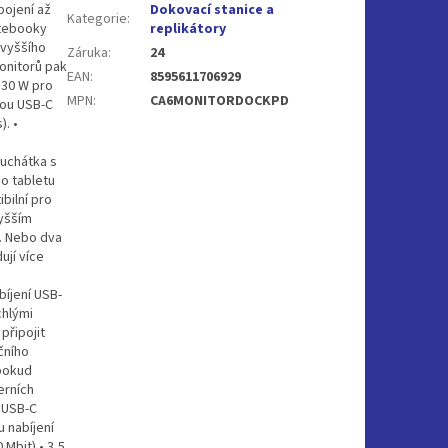
pojení až
Dokovací stanice a
Kategorie
:
otebooky
replikátory
jvyššího
Záruka
:
24
onitorů pak
EAN
:
8595611706929
 30 W pro
MPN
:
CA6MONITORDOCKPD
vou USB-C
. •
luchátka s
o tabletu
bilní pro
vyšším
. Nebo dva
ují více
íjení USB-
chlými
připojit
čního
(pokud
erních
x USB-C
 nabíjení
 Mbit) • 3,5