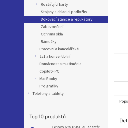
n
Rozšiřující karty
e
Stojany a chladicí podložky
l
Dokovací stanice a replikátory
Zabezpečení
Ochrana skla
Rámečky
Pracovní a kancelářské
2v1 a konvertibilní
Domácnost a multimédia
Copilot+ PC
MacBooky
Pro grafiky
Telefony a tablety
Popi
Top 10 produktů
Det
Lenovo 65W USB-C AC adaptér