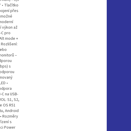
 • Tlačítko
pojení přes
e možné
 moderní
í výkon až
-C pro
 Alt mode +
 Rozlišení:
nebo
monitorů –
odporou
Gbps) s
podporou
binovaný
LED •
Podpora
B-C na USB-
WOL: S1, S2,
me OS R51
tu, Android
g • Rozměry
ízení s
kci Power