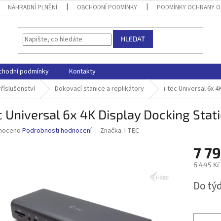
NÁHRADNÍ PLNĚNÍ
OBCHODNÍ PODMÍNKY
PODMÍNKY OCHRANY O
HLEDAT
chodní podmínky
Kontakty
říslušenství
Dokovací stanice a replikátory
i-tec Universal 6x 
c Universal 6x 4K Display Docking Sta
né
noceno
Podrobnosti hodnocení
Značka:
I-TEC
ní
7 79
u
6 445 Kč
Měrná
Do tý
cena:
ek.