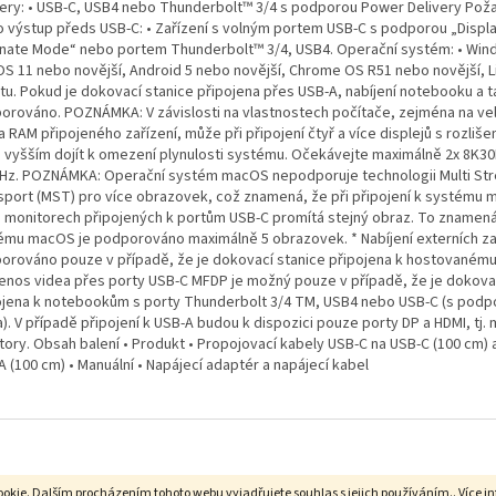
very: • USB-C, USB4 nebo Thunderbolt™ 3/4 s podporou Power Delivery Pož
o výstup předs USB-C: • Zařízení s volným portem USB-C s podporou „Displ
rnate Mode“ nebo portem Thunderbolt™ 3/4, USB4. Operační systém: • Win
S 11 nebo novější, Android 5 nebo novější, Chrome OS R51 nebo novější, L
tu. Pokud je dokovací stanice připojena přes USB-A, nabíjení notebooku a t
orováno. POZNÁMKA: V závislosti na vlastnostech počítače, zejména na vel
 RAM připojeného zařízení, může při připojení čtyř a více displejů s rozliše
 vyšším dojít k omezení plynulosti systému. Očekávejte maximálně 2x 8K3
Hz. POZNÁMKA: Operační systém macOS nepodporuje technologii Multi St
sport (MST) pro více obrazovek, což znamená, že při připojení k systému 
 monitorech připojených k portům USB-C promítá stejný obraz. To znamená
ému macOS je podporováno maximálně 5 obrazovek. * Nabíjení externích zař
orováno pouze v případě, že je dokovací stanice připojena k hostovanému 
řenos videa přes porty USB-C MFDP je možný pouze v případě, že je dokova
ojena k notebookům s porty Thunderbolt 3/4 TM, USB4 nebo USB-C (s podp
). V případě připojení k USB-A budou k dispozici pouze porty DP a HDMI, tj.
tory. Obsah balení • Produkt • Propojovací kabely USB-C na USB-C (100 cm) 
 (100 cm) • Manuální • Napájecí adaptér a napájecí kabel
okie. Dalším procházením tohoto webu vyjadřujete souhlas s jejich používáním.. Více i