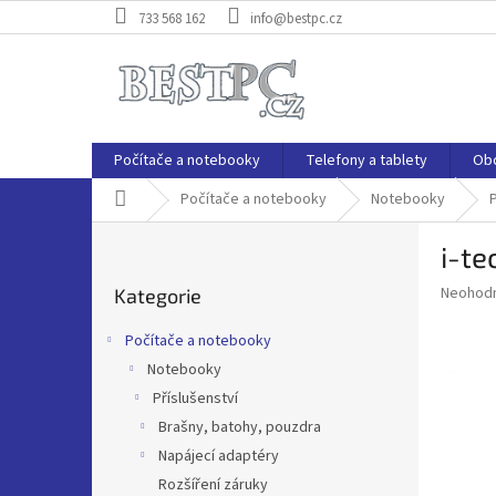
Přejít
733 568 162
info@bestpc.cz
na
obsah
Počítače a notebooky
Telefony a tablety
Ob
Domů
Počítače a notebooky
Notebooky
P
P
i-te
o
Přeskočit
s
Průměr
Neohod
Kategorie
kategorie
t
hodnoce
r
produkt
Počítače a notebooky
a
je
Notebooky
0,0
n
z
Příslušenství
n
5
í
Brašny, batohy, pouzdra
hvězdič
p
Napájecí adaptéry
a
Rozšíření záruky