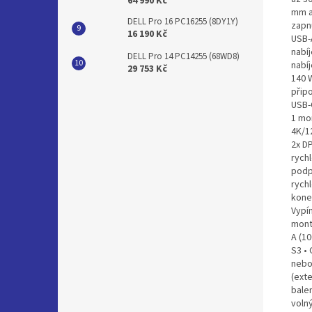
64 990 Kč
mm a
DELL Pro 16 PC16255 (8DY1Y)
zapn
16 190 Kč
USB-
nabí
DELL Pro 14 PC14255 (68WD8)
nabí
29 753 Kč
140 
připo
USB-C
1 mo
4K/1
2x DP
rychl
podp
rych
konek
Vypí
mont
A (10
S3 •
nebo
(ext
bale
voln