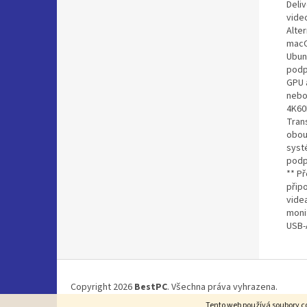
Deli
vide
Alte
macO
Ubun
podp
GPU a
nebo
4K60
Tran
obou
syst
podp
** P
přip
videa
moni
USB-A
Z
á
Copyright 2026
BestPC
. Všechna práva vyhrazena.
p
Tento web používá soubory co