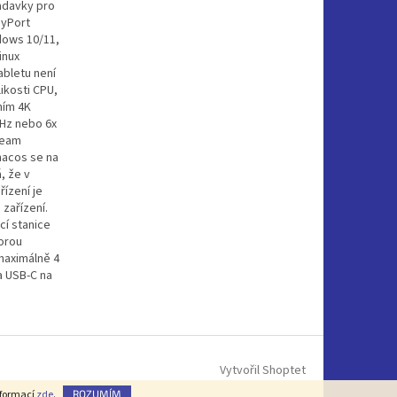
adavky pro
ayPort
dows 10/11,
inux
abletu není
ikosti CPU,
ním 4K
0Hz nebo 6x
ream
macos se na
, že v
ízení je
zařízení.
cí stanice
orou
 maximálně 4
a USB-C na
Vytvořil Shoptet
nformací
zde
.
ROZUMÍM