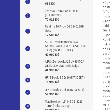
• Do
699 Kč
šest
Lenovo ThinkPad P14s G7
(při
(21XJ0027CK)
možn
72 919 Kč
v ro
nabí
Realme 16 Pro+ 5G 12+512GB
Gen2
Gold
Supe
12 500 Kč
Komb
ACER TravelMate P6 14 AI
mikr
Galaxy Black (TMP614-54-TCO-
až 1
72LB) (NX.BJLEC.00E)
vert
40 990 Kč
možn
ASUS Zenbook A16 UX3607OA-
mohou
OLED112X Zabriskie Beige
monit
41 990 Kč
obno
C (s
HP ZBook 8 G2i 16 (DT3G2ET)
porty
75 990 Kč
prak
HP ZBook 8 G2i 16 (DT3F5ET)
systé
57 990 Kč
podp
monit
MacBook Air 13" M5 CZ 2026
MFDP
Temně inkoustový
až 30