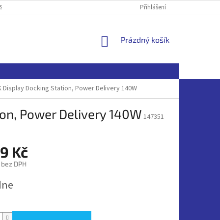
SOBNÍCH ÚDAJŮ
Přihlášení
NÁKUPNÍ
Prázdný košík
KOŠÍK
4K Display Docking Station, Power Delivery 140W
tion, Power Delivery 140W
147351
9 Kč
 bez DPH
dne