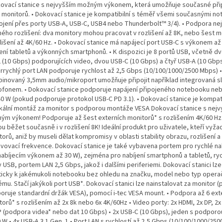
kovací stanice s nejvyšším možným výkonem, která umožňuje současné při
i monitorů. • Dokovací stanice je kompatibilní s téměř všemi současnými n
pojení přes porty USB-A, USB-C, USB4 nebo Thunderbolt™ 3/4). • Podpora ne
ého rozlišení: dva monitory mohou pracovat v rozlišení až 8K, nebo šest m
zlišení až 4K/60 Hz. • Dokovací stanice má napájecí port USB-C s výkonem až
jení tabletů a výkonných smartphonů. • K dispozici je 8 portů USB, včetně d
 (10 Gbps) podporujících video, dvou USB-C (10 Gbps) a čtyř USB-A (10 Gbps)
rrychlý port LAN podporuje rychlost až 2,5 Gbps (10/100/1000/2500 Mbps) •
inovaný 3,5mm audio/mikroport umožňuje připojit například integrovaná s
ofonem. • Dokovací stanice podporuje napájení připojeného notebooku neb
40 W (pokud podporuje protokol USB-C PD 3.1). • Dokovací stanice je kompati
ikální montáž za monitor s podporou montáže VESA Dokovací stanice s nej
ým výkonem! Podporuje až šest externích monitorů* s rozlišením 4K/60 Hz
 běžet současně i v rozlišení 8K! Ideální produkt pro uživatele, kteří vyžad
orů, aniž by museli dělat kompromisy v oblasti stability obrazu, rozlišení a
vovací frekvence. Dokovací stanice je také vybavena portem pro rychlé nab
 nabíjecím výkonem až 30 W), zejména pro nabíjení smartphonů a tabletů, ry
 USB, portem LAN 2,5 Gbps, jakož i dalšími periferiemi. Dokovací stanici lze 
ticky k jakémukoli notebooku bez ohledu na značku, model nebo typ opera
mu. Stačí jakýkoli port USB*. Dokovací stanici lze nainstalovat za monitor 
oruje standardní držák VESA), pomocí i-tec VESA mount. • Podpora až 6 ext
orů* s rozlišením až 2x 8k nebo 6x 4K/60Hz • Video porty: 2x HDMI, 2x DP, 2
 (podpora videa* nebo dat 10 Gbps) • 2x USB-C (10 Gbps), jeden s podporou
 W • 4x USB-A 3.1 Gen. 1 • Port LAN s rychlostí až 2,5 Gbps (10/100/1000/2500