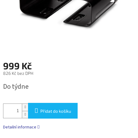
999 Kč
826 Kč bez DPH
Měrná
Do týdne
cena:
Přidat do košíku
Detailní informace