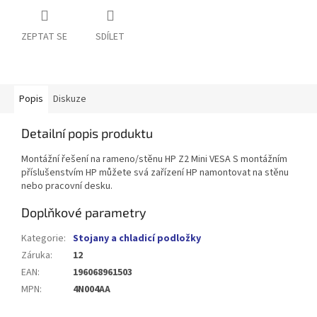
ZEPTAT SE
SDÍLET
Popis
Diskuze
Detailní popis produktu
Montážní řešení na rameno/stěnu HP Z2 Mini VESA S montážním
příslušenstvím HP můžete svá zařízení HP namontovat na stěnu
nebo pracovní desku.
Doplňkové parametry
Kategorie
:
Stojany a chladicí podložky
Záruka
:
12
EAN
:
196068961503
MPN
:
4N004AA