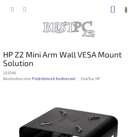
Přejít
NÁKUP
na
obsah
KOŠÍK
HP Z2 Mini Arm Wall VESA Mount
Solution
183566
Průměrné
Neohodnoceno
Podrobnosti hodnocení
Značka:
HP
hodnocení
produktu
je
0,0
z
5
hvězdiček.