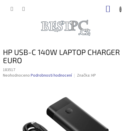
Přejít
NÁKUP
na
obsah
KOŠÍK
HP USB-C 140W LAPTOP CHARGER
EURO
183517
Průměrné
Neohodnoceno
Podrobnosti hodnocení
Značka:
HP
hodnocení
produktu
je
0,0
z
5
hvězdiček.