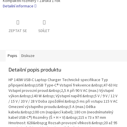
Kompaktní rozměry • Záruka 1 rok
Detailní informace
ZEPTAT SE
SDÍLET
Popis
Diskuze
Detailní popis produktu
HP 140W USB-C Laptop Charger Technické specifikace Typ
připojení:&nbsp;USB Type-C® Vstupní frekvence:&nbsp;47-63 Hz
Vstupní provozní proud:&nbsp;2,5 A při 90 V AC (max.) Výstupní
výkon:&nbsp;140 W &nbsp; Výstupní napětí:&nbsp;5 V / 9 V / 12 V
/ 15 V / 20 V / 28 V Doba zpoždění:&nbsp;5 ms při vstupu 115 V AC
Omezení výstupního proudu:&nbsp;5 A (max.) Délka
kabelu:&nbsp;100 cm (napájecí kabel); 180 cm (neodnímatelný
kabel USB-C®) Rozměry (Š × H × V):&nbsp;215 x 73 x 97 mm
Hmotnost: 628&nbsp;g Rozsah provozní vlhkosti:&nbsp;20 až 95