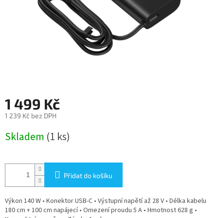
1 499 Kč
1 239 Kč bez DPH
Měrná
Skladem
(1 ks)
cena:
Přidat do košíku
Výkon 140 W • Konektor USB-C • Výstupní napětí až 28 V • Délka kabelu
180 cm + 100 cm napájecí • Omezení proudu 5 A • Hmotnost 628 g •