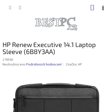
Přejít
NÁKUP
na
obsah
KOŠÍK
HP Renew Executive 14.1 Laptop
Sleeve (6B8Y3AA)
176540
Průměrné
Neohodnoceno
Podrobnosti hodnocení
Značka:
HP
hodnocení
produktu
je
0,0
z
5
hvězdiček.