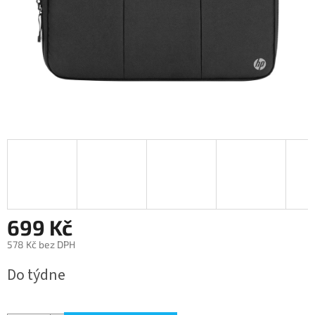
699 Kč
578 Kč bez DPH
Měrná
Do týdne
cena: