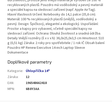
udržitelnost, protože jeho vnější materiál je vyroben ze 100 %
recyklovaných plastů. Pouzdro má voděodolný a pevný materiál
a speciální kapsu na sledovací zařízení (např. Apple AirTag).
Hlavní Vlastnosti Určení: Notebooky do 14,1 palce (35,6 cm).
Materiál: 100 % recyklovaných plastů (vnější), voděodolný a
pevný. Design: Špičkový, elegantní a ekologický. Uspořádání:
Prostor a kapsy pro vybavení, včetně speciální kapsy na
sledovací zařízení. Ochrana: Dlouhá životnost a snadná údržba.
Detaily Vnější rozměry (š x v x h): 36,0x25,0x3,5 cm Hmotnost: 510
g (0,51 kg) Záruka: 2 roky pro spotřebitele / 1 rok IČ Obsah balení
Pouzdro HP Renew Executive 14-inch Laptop Sleeve
Dokumentace
Doplňkové parametry
Kategorie
:
Úhlopříčka 14"
Záruka
:
12
EAN
:
196548662418
MPN
:
6B8Y3AA
Z
á