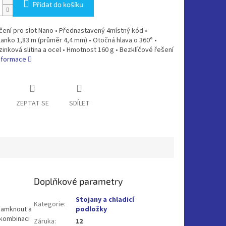
Přidat do košíku
ení pro slot Nano • Přednastavený 4místný kód •
anko 1,83 m (průměr 4,4 mm) • Otočná hlava o 360° •
 zinková slitina a ocel • Hmotnost 160 g • Bezklíčové řešení
informace
ZEPTAT SE
SDÍLET
Doplňkové parametry
Stojany a chladicí
Kategorie
:
zamknout a
podložky
 kombinaci
Záruka
:
12