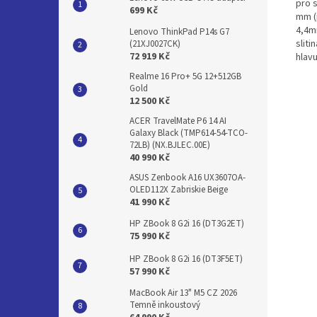
pro 
699 Kč
mm (
4,4m
Lenovo ThinkPad P14s G7
slit
(21XJ0027CK)
72 919 Kč
hlav
Realme 16 Pro+ 5G 12+512GB
Gold
12 500 Kč
ACER TravelMate P6 14 AI
Galaxy Black (TMP614-54-TCO-
72LB) (NX.BJLEC.00E)
40 990 Kč
ASUS Zenbook A16 UX3607OA-
OLED112X Zabriskie Beige
41 990 Kč
HP ZBook 8 G2i 16 (DT3G2ET)
75 990 Kč
HP ZBook 8 G2i 16 (DT3F5ET)
57 990 Kč
MacBook Air 13" M5 CZ 2026
Temně inkoustový