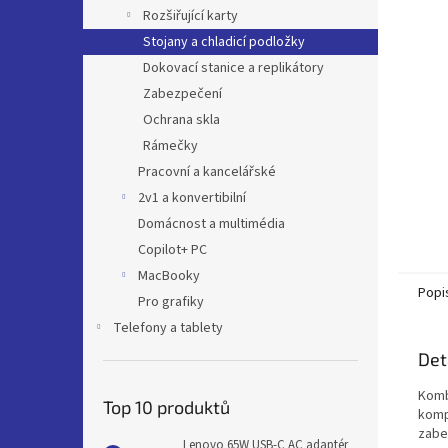
n
Rozšiřující karty
e
Stojany a chladicí podložky
l
Dokovací stanice a replikátory
Zabezpečení
Ochrana skla
Rámečky
Pracovní a kancelářské
2v1 a konvertibilní
Domácnost a multimédia
Copilot+ PC
MacBooky
Popi
Pro grafiky
Telefony a tablety
Det
Komb
Top 10 produktů
komp
zabe
Lenovo 65W USB-C AC adaptér