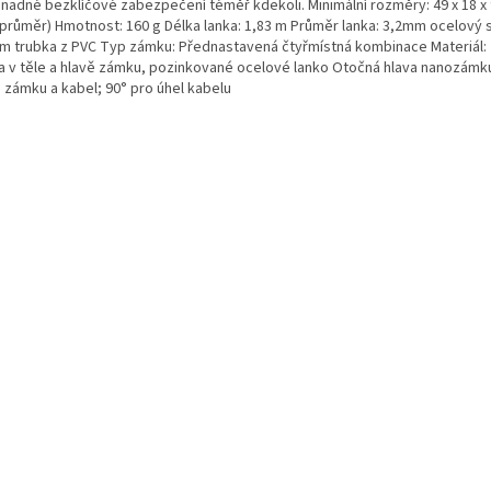
snadné bezklíčové zabezpečení téměř kdekoli. Minimální rozměry: 49 x 18 x
průměr) Hmotnost: 160 g Délka lanka: 1,83 m Průměr lanka: 3,2mm ocelový 
m trubka z PVC Typ zámku: Přednastavená čtyřmístná kombinace Materiál:
ina v těle a hlavě zámku, pozinkované ocelové lanko Otočná hlava nanozámku
u zámku a kabel; 90° pro úhel kabelu