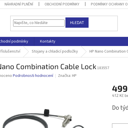
NÁHRADNÍ PLNĚNÍ
OBCHODNÍ PODMÍNKY
PODMÍNKY OCHRANY O
HLEDAT
chodní podmínky
Kontakty
říslušenství
Stojany a chladicí podložky
HP Nano Combination 
Nano Combination Cable Lock
183557
né
noceno
Podrobnosti hodnocení
Značka:
HP
ní
499
u
412 Kč b
Měrná
Do tý
cena:
ek.