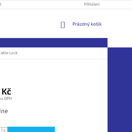
SOBNÍCH ÚDAJŮ
Přihlášení
NÁKUPNÍ
Prázdný košík
KOŠÍK
Cable Lock
 Kč
ez DPH
dne