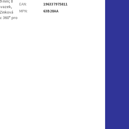
 9 mm; 8
EAN
:
196337975811
svazek,
MPN
:
63B28AA
 Zinková
: 360° pro