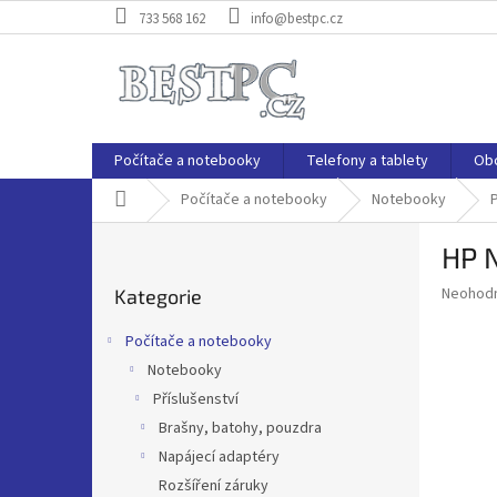
Přejít
733 568 162
info@bestpc.cz
na
obsah
Počítače a notebooky
Telefony a tablety
Ob
Domů
Počítače a notebooky
Notebooky
P
P
HP 
o
Přeskočit
s
Průměr
Neohod
Kategorie
kategorie
t
hodnoce
r
produkt
Počítače a notebooky
a
je
Notebooky
0,0
n
z
Příslušenství
n
5
í
Brašny, batohy, pouzdra
hvězdič
p
Napájecí adaptéry
a
Rozšíření záruky