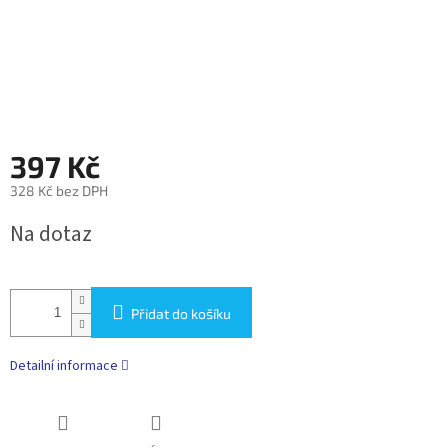
397 Kč
328 Kč bez DPH
Měrná
Na dotaz
cena:
Přidat do košíku
Detailní informace