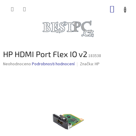
Přejít
NÁKUP
na
obsah
KOŠÍK
HP HDMI Port Flex IO v2
183538
Průměrné
Neohodnoceno
Podrobnosti hodnocení
Značka:
HP
hodnocení
produktu
je
0,0
z
5
hvězdiček.