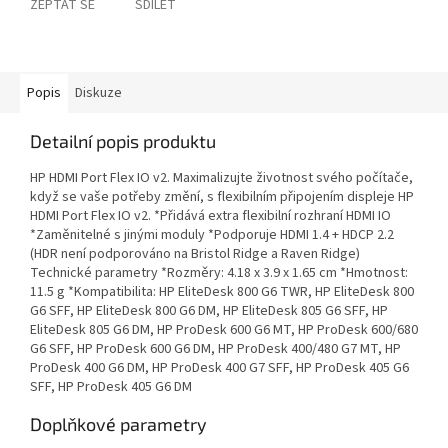
ZEPTAT SE
SDÍLET
Popis
Diskuze
Detailní popis produktu
HP HDMI Port Flex IO v2. Maximalizujte životnost svého počítače,
když se vaše potřeby změní, s flexibilním připojením displeje HP
HDMI Port Flex IO v2. *Přidává extra flexibilní rozhraní HDMI IO
*Zaměnitelné s jinými moduly *Podporuje HDMI 1.4 + HDCP 2.2
(HDR není podporováno na Bristol Ridge a Raven Ridge)
Technické parametry *Rozměry: 4.18 x 3.9 x 1.65 cm *Hmotnost:
11.5 g *Kompatibilita: HP EliteDesk 800 G6 TWR, HP EliteDesk 800
G6 SFF, HP EliteDesk 800 G6 DM, HP EliteDesk 805 G6 SFF, HP
EliteDesk 805 G6 DM, HP ProDesk 600 G6 MT, HP ProDesk 600/680
G6 SFF, HP ProDesk 600 G6 DM, HP ProDesk 400/480 G7 MT, HP
ProDesk 400 G6 DM, HP ProDesk 400 G7 SFF, HP ProDesk 405 G6
SFF, HP ProDesk 405 G6 DM
Doplňkové parametry