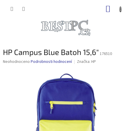
Přejít
NÁKUP
na
obsah
KOŠÍK
HP Campus Blue Batoh 15,6"
176510
Průměrné
Neohodnoceno
Podrobnosti hodnocení
Značka:
HP
hodnocení
produktu
je
0,0
z
5
hvězdiček.