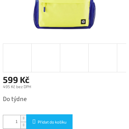
599 Kč
495 Kč bez DPH
Měrná
Do týdne
cena:
Přidat do košíku