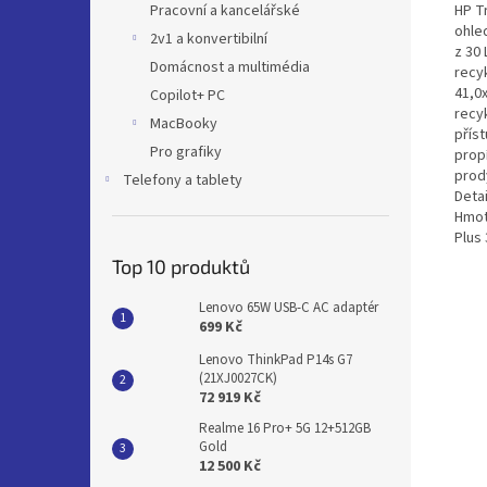
HP T
Pracovní a kancelářské
ohle
2v1 a konvertibilní
z 30 
Domácnost a multimédia
recy
41,0x
Copilot+ PC
recy
MacBooky
přís
Pro grafiky
propí
prod
Telefony a tablety
Detai
Hmotn
Plus
Top 10 produktů
Lenovo 65W USB-C AC adaptér
699 Kč
Lenovo ThinkPad P14s G7
(21XJ0027CK)
72 919 Kč
Realme 16 Pro+ 5G 12+512GB
Gold
12 500 Kč