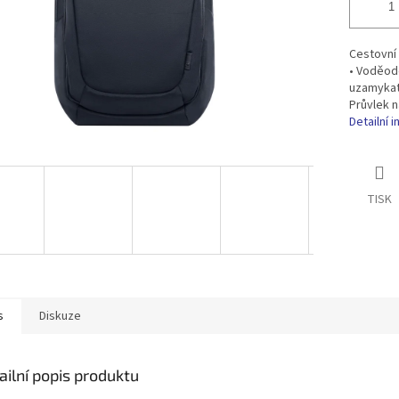
Cestovní 
• Voděodo
uzamykate
Průvlek n
Detailní 
TISK
s
Diskuze
ailní popis produktu