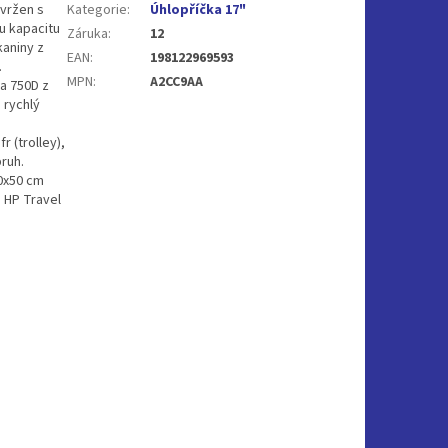
avržen s
Kategorie
:
Úhlopříčka 17"
u kapacitu
Záruka
:
12
kaniny z
EAN
:
198122969593
.
MPN
:
A2CC9AA
na 750D z
 rychlý
 (trolley),
ruh.
20x50 cm
h HP Travel