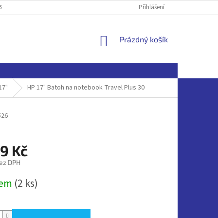
SOBNÍCH ÚDAJŮ
Přihlášení
NÁKUPNÍ
Prázdný košík
KOŠÍK
17"
HP 17" Batoh na notebook Travel Plus 30
526
9 Kč
ez DPH
dem
(2 ks)