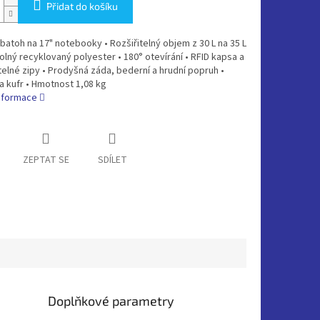
Přidat do košíku
batoh na 17" notebooky • Rozšiřitelný objem z 30 L na 35 L
lný recyklovaný polyester • 180° otevírání • RFID kapsa a
lné zipy • Prodyšná záda, bederní a hrudní popruh •
a kufr • Hmotnost 1,08 kg
informace
ZEPTAT SE
SDÍLET
Doplňkové parametry