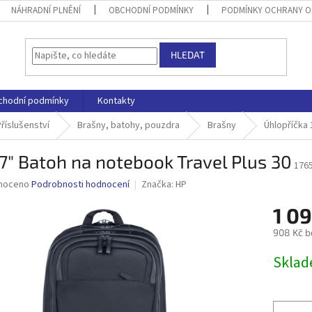
NÁHRADNÍ PLNĚNÍ
OBCHODNÍ PODMÍNKY
PODMÍNKY OCHRANY O
HLEDAT
chodní podmínky
Kontakty
říslušenství
Brašny, batohy, pouzdra
Brašny
Úhlopříčka 
7" Batoh na notebook Travel Plus 30
176
né
noceno
Podrobnosti hodnocení
Značka:
HP
ní
1 09
u
908 Kč b
Měrná
Skla
cena:
ek.