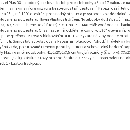
ravel Plus 30L je odolný cestovní batoh pro notebooky až do 17 palců. Je n
dem na maximální organizaci a bezpečnost při cestování. Nabízí rozšiřitelno
L na 35 L, má 180° otevírání pro snadný přístup a je vyroben z voděodolné t
klovaného polyesteru. Hlavní Vlastnosti Určení: Notebooky do 17 palců (max
28,0x3,5 cm). Objem: Rozšiřitelný z 30 L na 35 L. Materiál: Voděodolná tkani
klovaného polyesteru. Organizace: Tři oddělené komory, 180° otevírání pro
tup. Bezpečnost: Kapsa s blokováním RFID. Uzamykatelné zipy odolné proti
chnutí. Samostatná, polstrovaná kapsa na notebook. Pohodlí: Průvlek na kufr
yšná záda, polstrované ramenní popruhy, hrudní a schovatelný bederní pop
ly Max. rozměr notebooku: 41,0x28,0x3,5 cm Vnější rozměry (š x h x v): 33x
ost: 1,08 kg Záruka: 2 roky pro spotřebitele / 2 roky IČ Obsah balení Bato
 30L 17 Laptop Backpack