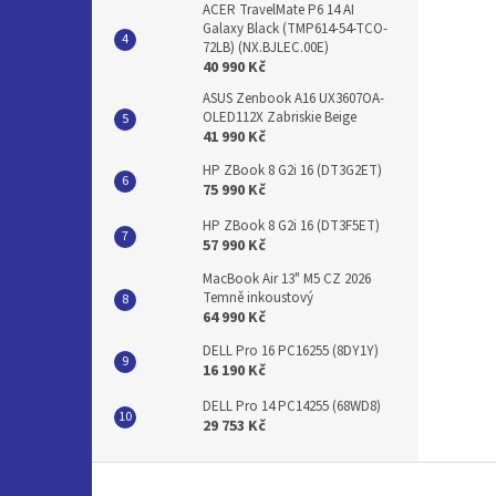
ACER TravelMate P6 14 AI
Galaxy Black (TMP614-54-TCO-
72LB) (NX.BJLEC.00E)
40 990 Kč
ASUS Zenbook A16 UX3607OA-
OLED112X Zabriskie Beige
41 990 Kč
HP ZBook 8 G2i 16 (DT3G2ET)
75 990 Kč
HP ZBook 8 G2i 16 (DT3F5ET)
57 990 Kč
MacBook Air 13" M5 CZ 2026
Temně inkoustový
64 990 Kč
DELL Pro 16 PC16255 (8DY1Y)
16 190 Kč
DELL Pro 14 PC14255 (68WD8)
29 753 Kč
Z