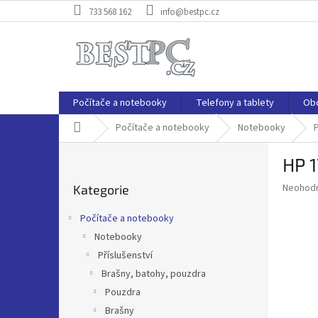
Přejít
733 568 162
info@bestpc.cz
na
obsah
Počítače a notebooky
Telefony a tablety
Ob
Domů
Počítače a notebooky
Notebooky
P
P
HP 1
o
Přeskočit
s
Průměr
Neohod
Kategorie
kategorie
t
hodnoce
r
produkt
Počítače a notebooky
a
je
Notebooky
0,0
n
z
Příslušenství
n
5
í
Brašny, batohy, pouzdra
hvězdič
p
Pouzdra
a
Brašny