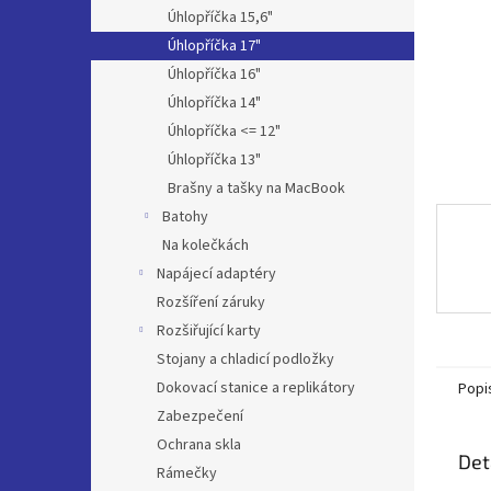
n
Úhlopříčka 15,6"
e
Úhlopříčka 17"
l
Úhlopříčka 16"
Úhlopříčka 14"
Úhlopříčka <= 12"
Úhlopříčka 13"
Brašny a tašky na MacBook
Batohy
Na kolečkách
Napájecí adaptéry
Rozšíření záruky
Rozšiřující karty
Stojany a chladicí podložky
Dokovací stanice a replikátory
Popi
Zabezpečení
Ochrana skla
Det
Rámečky