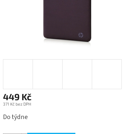
449 Kč
371 Kč bez DPH
Měrná
Do týdne
cena: