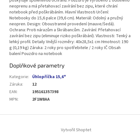
poskytuje spolehlivou ochranu. Pouzdro je vyrobeno z odolného
neoprenu a má přetahovací zavírání bez zipu, které chrání
notebook před poškrábáním. Hlavní Vlastnosti Určení:
Notebooky do 15,6 palce (39,6 cm). Materiál: Odolný a pružný
neopren. Design: Oboustranné provedení (mauve/šedá).
Ochrana: Proti nárazům a škrábancům. Zavírání: Přetahovací
zavírání bez zipu (eliminuje riziko poškrábání). Vlastnosti: Tenký a
lehký profil. Detaily Vnější rozměry: 40x28,5x1 cm Hmotnost: 190
g (0,19 kg) Záruka: 2 roky pro spotřebitele / 2 roky IČ Obsah
balení Pouzdro na notebook
Doplňkové parametry
Kategorie
:
Úhlopříčka 15,6"
Záruka
:
12
EAN
:
195161357398
MPN
:
2F1W8AA
Z
á
Vytvořil Shoptet
p
a