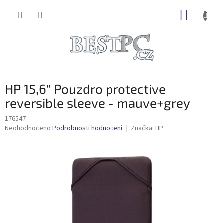
Přejít
NÁKUP
na
obsah
KOŠÍK
HP 15,6" Pouzdro protective
reversible sleeve - mauve+grey
176547
Průměrné
Neohodnoceno
Podrobnosti hodnocení
Značka:
HP
hodnocení
produktu
je
0,0
z
5
hvězdiček.