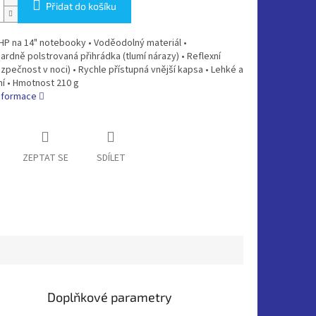
Přidat do košíku
HP na 14" notebooky • Voděodolný materiál •
rdně polstrovaná přihrádka (tlumí nárazy) • Reflexní
zpečnost v noci) • Rychle přístupná vnější kapsa • Lehké a
í • Hmotnost 210 g
informace
ZEPTAT SE
SDÍLET
Doplňkové parametry