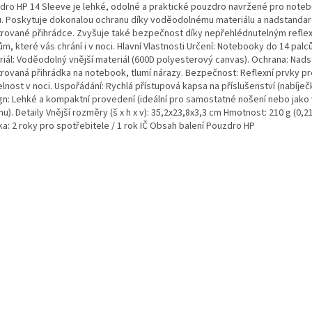
dro HP 14 Sleeve je lehké, odolné a praktické pouzdro navržené pro note
ů. Poskytuje dokonalou ochranu díky voděodolnému materiálu a nadstanda
trované přihrádce. Zvyšuje také bezpečnost díky nepřehlédnutelným refle
m, které vás chrání i v noci. Hlavní Vlastnosti Určení: Notebooky do 14 palců
riál: Voděodolný vnější materiál (600D polyesterový canvas). Ochrana: Nad
trovaná přihrádka na notebook, tlumí nárazy. Bezpečnost: Reflexní prvky pr
elnost v noci. Uspořádání: Rychlá přístupová kapsa na příslušenství (nabíječk
gn: Lehké a kompaktní provedení (ideální pro samostatné nošení nebo jako
u). Detaily Vnější rozměry (š x h x v): 35,2x23,8x3,3 cm Hmotnost: 210 g (0,2
a: 2 roky pro spotřebitele / 1 rok IČ Obsah balení Pouzdro HP