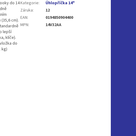
booky do 14
Kategorie
:
Úhlopříčka 14"
rdně
Záruka
:
12
xním
EAN
:
0194850904400
 (35,6 cm).
MPN
:
14V32AA
standardně
o lepší
a, klíče).
 vložka do
1 kg)