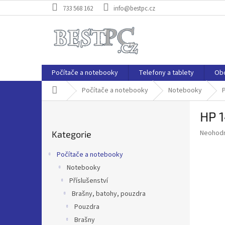
Přejít
733 568 162
info@bestpc.cz
na
obsah
Počítače a notebooky
Telefony a tablety
Ob
Domů
Počítače a notebooky
Notebooky
P
P
HP 1
o
Přeskočit
s
Průměr
Neohod
Kategorie
kategorie
t
hodnoce
r
produkt
Počítače a notebooky
a
je
Notebooky
0,0
n
z
Příslušenství
n
5
í
Brašny, batohy, pouzdra
hvězdič
p
Pouzdra
a
Brašny