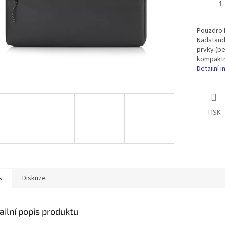
Pouzdro 
Nadstanda
prvky (be
kompaktn
Detailní 
TISK
s
Diskuze
ailní popis produktu