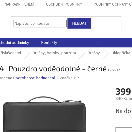
NÁHRADNÍ PLNĚNÍ
OBCHODNÍ PODMÍNKY
PODMÍNKY OCHRANY O
HLEDAT
chodní podmínky
Kontakty
říslušenství
Brašny, batohy, pouzdra
Brašny
Úhlopříčka 
4" Pouzdro voděodolné - černé
176532
né
noceno
Podrobnosti hodnocení
Značka:
HP
ní
399
u
330 Kč b
Měrná
Na do
cena:
ek.