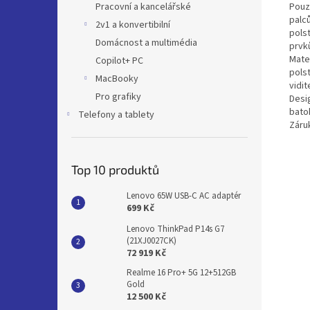
Pouz
Pracovní a kancelářské
palc
2v1 a konvertibilní
pols
Domácnost a multimédia
prvků
Mate
Copilot+ PC
pols
MacBooky
vidit
Pro grafiky
Desi
batoh
Telefony a tablety
Záruk
Top 10 produktů
Lenovo 65W USB-C AC adaptér
699 Kč
Lenovo ThinkPad P14s G7
(21XJ0027CK)
72 919 Kč
Realme 16 Pro+ 5G 12+512GB
Gold
12 500 Kč