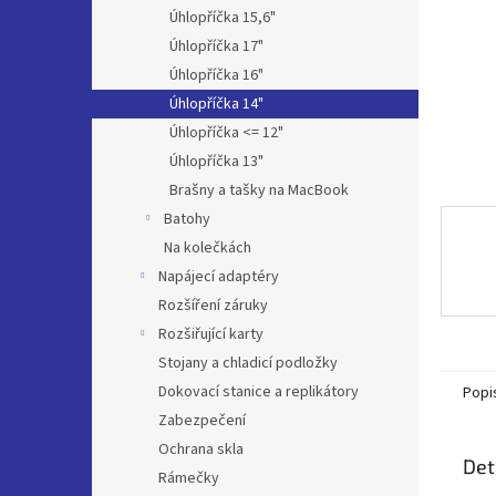
n
Úhlopříčka 15,6"
e
Úhlopříčka 17"
l
Úhlopříčka 16"
Úhlopříčka 14"
Úhlopříčka <= 12"
Úhlopříčka 13"
Brašny a tašky na MacBook
Batohy
Na kolečkách
Napájecí adaptéry
Rozšíření záruky
Rozšiřující karty
Stojany a chladicí podložky
Dokovací stanice a replikátory
Popi
Zabezpečení
Ochrana skla
Det
Rámečky