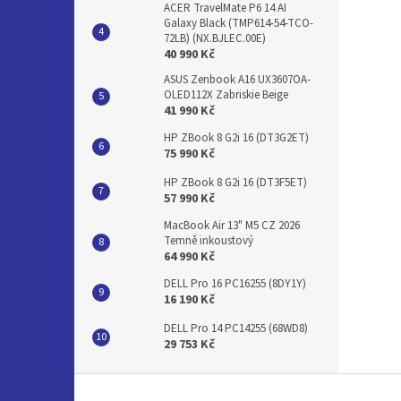
ACER TravelMate P6 14 AI
Galaxy Black (TMP614-54-TCO-
72LB) (NX.BJLEC.00E)
40 990 Kč
ASUS Zenbook A16 UX3607OA-
OLED112X Zabriskie Beige
41 990 Kč
HP ZBook 8 G2i 16 (DT3G2ET)
75 990 Kč
HP ZBook 8 G2i 16 (DT3F5ET)
57 990 Kč
MacBook Air 13" M5 CZ 2026
Temně inkoustový
64 990 Kč
DELL Pro 16 PC16255 (8DY1Y)
16 190 Kč
DELL Pro 14 PC14255 (68WD8)
29 753 Kč
Z