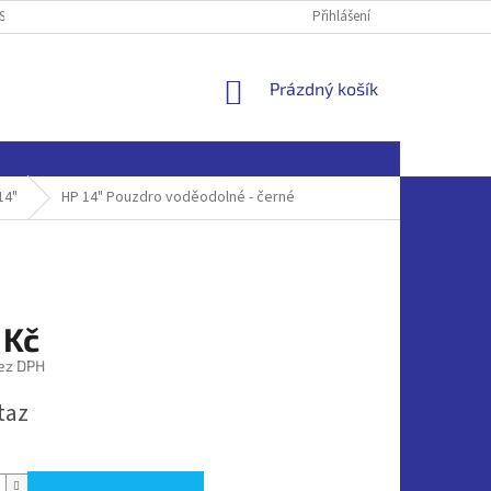
SOBNÍCH ÚDAJŮ
Přihlášení
NÁKUPNÍ
Prázdný košík
KOŠÍK
14"
HP 14" Pouzdro voděodolné - černé
 Kč
ez DPH
taz