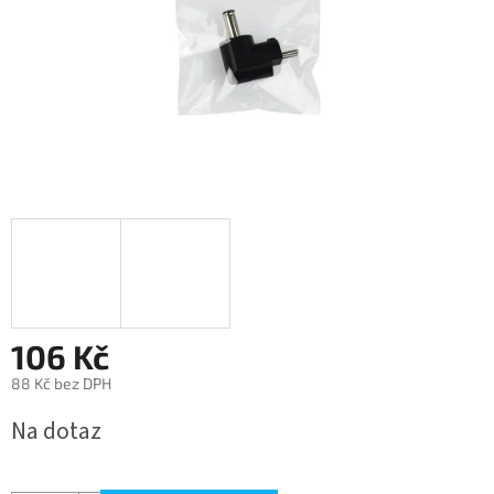
106 Kč
88 Kč bez DPH
Měrná
Na dotaz
cena: