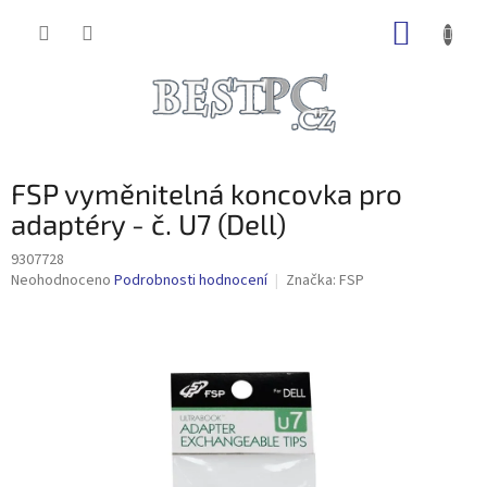
Přejít
NÁKUP
na
obsah
KOŠÍK
FSP vyměnitelná koncovka pro
adaptéry - č. U7 (Dell)
9307728
Průměrné
Neohodnoceno
Podrobnosti hodnocení
Značka:
FSP
hodnocení
produktu
je
0,0
z
5
hvězdiček.