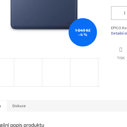
EPICO Ko
1 049 Kč
Detailní 
–4 %
TISK
s
Diskuze
ailní popis produktu