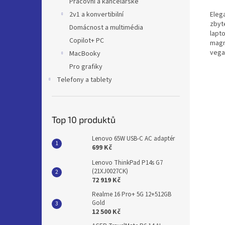
Pracovní a kancelářské
Eleg
2v1 a konvertibilní
zbyt
Domácnost a multimédia
lapt
Copilot+ PC
magn
vega
MacBooky
Pro grafiky
Telefony a tablety
Top 10 produktů
Lenovo 65W USB-C AC adaptér
699 Kč
Lenovo ThinkPad P14s G7
(21XJ0027CK)
72 919 Kč
Realme 16 Pro+ 5G 12+512GB
Gold
12 500 Kč