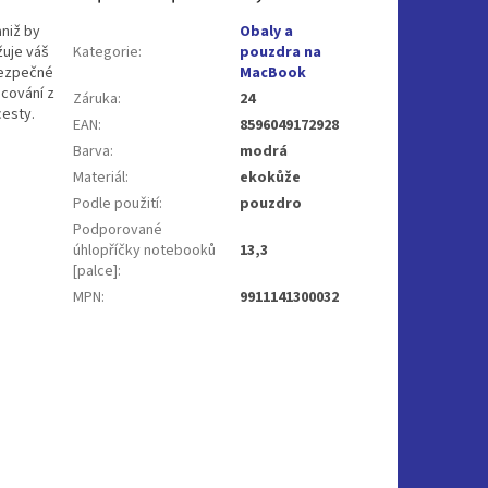
niž by
Obaly a
žuje váš
Kategorie
:
pouzdra na
bezpečné
MacBook
cování z
Záruka
:
24
cesty.
EAN
:
8596049172928
Barva
:
modrá
Materiál
:
ekokůže
Podle použití
:
pouzdro
Podporované
úhlopříčky notebooků
13,3
[palce]
:
MPN
:
9911141300032