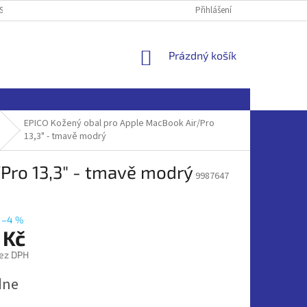
SOBNÍCH ÚDAJŮ
Přihlášení
NÁKUPNÍ
Prázdný košík
KOŠÍK
EPICO Kožený obal pro Apple MacBook Air/Pro
13,3" - tmavě modrý
Pro 13,3" - tmavě modrý
9987647
–4 %
 Kč
ez DPH
dne