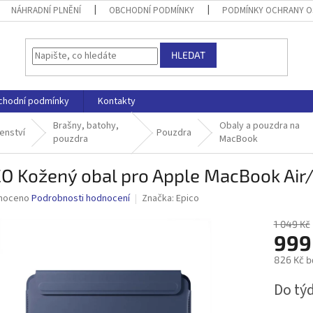
NÁHRADNÍ PLNĚNÍ
OBCHODNÍ PODMÍNKY
PODMÍNKY OCHRANY O
HLEDAT
chodní podmínky
Kontakty
Brašny, batohy,
Obaly a pouzdra na
enství
Pouzdra
pouzdra
MacBook
O Kožený obal pro Apple MacBook Air/
né
noceno
Podrobnosti hodnocení
Značka:
Epico
ní
u
1 049 Kč
999
826 Kč b
Měrná
Do tý
ek.
cena: