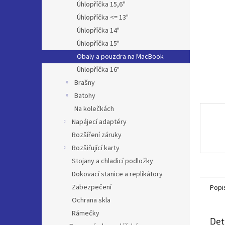
a
Úhlopříčka 15,6''
n
Úhlopříčka <= 13"
e
Úhlopříčka 14"
l
Úhlopříčka 15"
Obaly a pouzdra na MacBook
Úhlopříčka 16"
Brašny
Batohy
Na kolečkách
Napájecí adaptéry
Rozšíření záruky
Rozšiřující karty
Stojany a chladicí podložky
Dokovací stanice a replikátory
Zabezpečení
Popi
Ochrana skla
Rámečky
Det