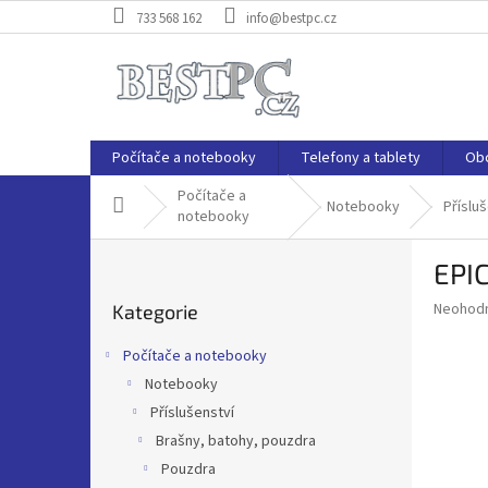
Přejít
733 568 162
info@bestpc.cz
na
obsah
Počítače a notebooky
Telefony a tablety
Ob
Počítače a
Domů
Notebooky
Přísluš
notebooky
P
EPIC
o
Přeskočit
s
Průměr
Neohod
Kategorie
kategorie
t
hodnoce
r
produkt
Počítače a notebooky
a
je
Notebooky
0,0
n
z
Příslušenství
n
5
í
Brašny, batohy, pouzdra
hvězdič
p
Pouzdra