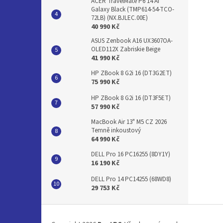
ACER TravelMate P6 14 AI
Galaxy Black (TMP614-54-TCO-
72LB) (NX.BJLEC.00E)
40 990 Kč
ASUS Zenbook A16 UX3607OA-
OLED112X Zabriskie Beige
41 990 Kč
HP ZBook 8 G2i 16 (DT3G2ET)
75 990 Kč
HP ZBook 8 G2i 16 (DT3F5ET)
57 990 Kč
MacBook Air 13" M5 CZ 2026
Temně inkoustový
64 990 Kč
DELL Pro 16 PC16255 (8DY1Y)
16 190 Kč
DELL Pro 14 PC14255 (68WD8)
29 753 Kč
Z
á