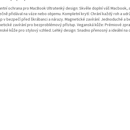
antní ochrana pro MacBook Ultratenký design: Skvěle doplní váš Macbook, a
ečně přidával na váze nebo objemu. Kompletní krytí: Chrání každý roh a udr
op v bezpečí před škrábanci a nárazy. Magnetické zavírání: Jednoduché a 
etické zavírání pro bezproblémový přístup. Veganská kůže: Prémiové zpra
nské kůže pro stylový vzhled. Lehký design: Snadno přenosný a ideální na 