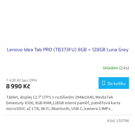
Lenovo Idea Tab PRO (TB373FU) 8GB + 128GB Luna Grey
Skladem
(2 ks)
7 430 Kč bez DPH
Do košíku
8 990 Kč
Tablet, displej 12.7" LTPS s rozlišením 2944x1840, MediaTek
Dimensity 8300, 8GB RAM,128GB interní paměť, paměťová karta
microSDXC až 1TB, Wi-Fi, Bluetooth, USB-C, kamera 13MPx...
Kód:
150766