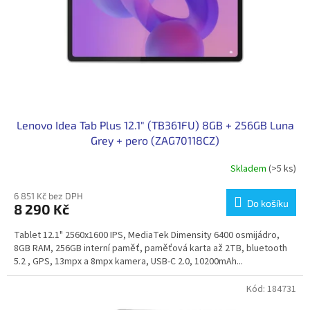
o
d
u
k
t
ů
Lenovo Idea Tab Plus 12.1" (TB361FU) 8GB + 256GB Luna
Grey + pero (ZAG70118CZ)
Skladem
(>5 ks)
6 851 Kč bez DPH
Do košíku
8 290 Kč
Tablet 12.1" 2560x1600 IPS, MediaTek Dimensity 6400 osmijádro,
8GB RAM, 256GB interní paměť, paměťová karta až 2TB, bluetooth
5.2 , GPS, 13mpx a 8mpx kamera, USB-C 2.0, 10200mAh...
Kód:
184731