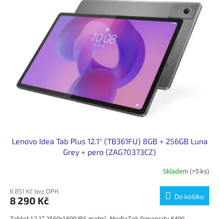
Lenovo Idea Tab Plus 12.1" (TB361FU) 8GB + 256GB Luna
Grey + pero (ZAG70373CZ)
Skladem
(>5 ks)
6 851 Kč bez DPH
Do košíku
8 290 Kč
Tablet 12.1" 2560x1600 IPS matný, MediaTek Dimensity 6400