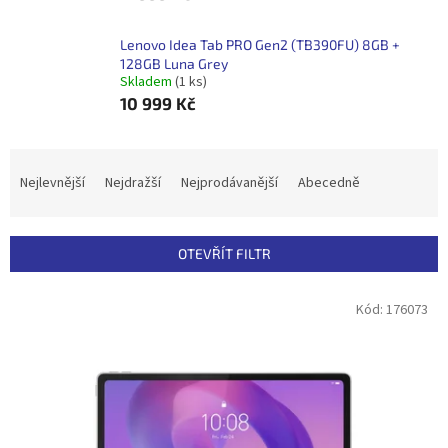
Lenovo Idea Tab PRO Gen2 (TB390FU) 8GB +
128GB Luna Grey
Skladem
(1 ks)
10 999 Kč
Ř
a
Nejlevnější
Nejdražší
Nejprodávanější
Abecedně
z
e
n
OTEVŘÍT FILTR
í
p
V
Kód:
176073
r
ý
o
p
d
i
u
s
k
p
t
r
ů