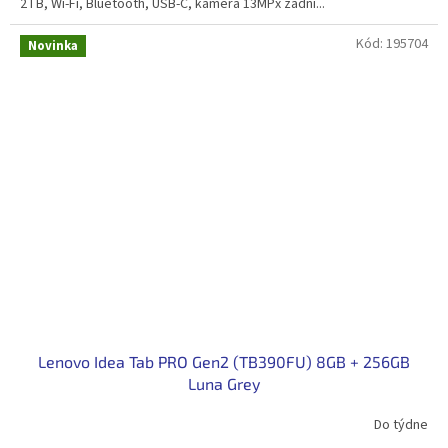
2TB, Wi-Fi, Bluetooth, USB-C, kamera 13MPx zadní...
Kód:
195704
Novinka
Lenovo Idea Tab PRO Gen2 (TB390FU) 8GB + 256GB
Luna Grey
Do týdne