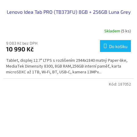
Lenovo Idea Tab PRO (TB373FU) 8GB + 256GB Luna Grey
Skladem
(5 ks)
9 083 Kč bez DPH
Do košíku
10 990 Kč
Tablet, displej 12.7" LTPS s rozlišením 2944x1840 matný Paper-like,
MediaTek Dimensity 8300, 8GB RAM,256GB interní paměť, karta
microSDXC až 1TB, Wi-Fi, BT, USB-C, kamera 13MPx...
Kód:
187052