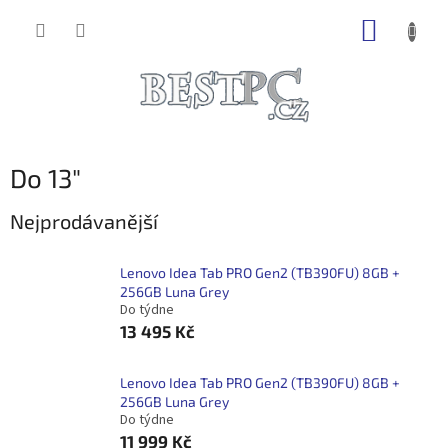
Přejít
NÁKUP
na
obsah
KOŠÍK
Do 13"
Nejprodávanější
Lenovo Idea Tab PRO Gen2 (TB390FU) 8GB +
256GB Luna Grey
Do týdne
13 495 Kč
Lenovo Idea Tab PRO Gen2 (TB390FU) 8GB +
256GB Luna Grey
Do týdne
11 999 Kč