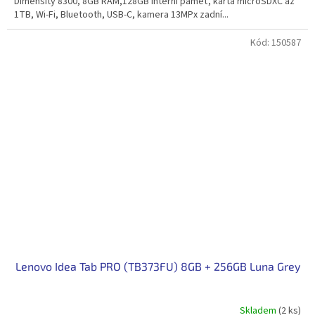
Dimensity 8300, 8GB RAM,128GB interní paměť, karta microSDXC až
1TB, Wi-Fi, Bluetooth, USB-C, kamera 13MPx zadní...
Kód:
150587
Lenovo Idea Tab PRO (TB373FU) 8GB + 256GB Luna Grey
Skladem
(2 ks)