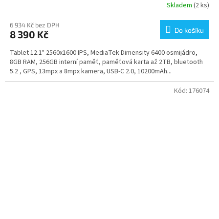
Skladem
(2 ks)
6 934 Kč bez DPH
Do košíku
8 390 Kč
Tablet 12.1" 2560x1600 IPS, MediaTek Dimensity 6400 osmijádro,
8GB RAM, 256GB interní paměť, paměťová karta až 2TB, bluetooth
5.2 , GPS, 13mpx a 8mpx kamera, USB-C 2.0, 10200mAh...
Kód:
176074