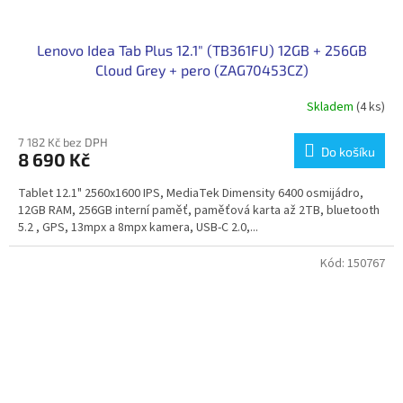
Lenovo Idea Tab Plus 12.1" (TB361FU) 12GB + 256GB
Cloud Grey + pero (ZAG70453CZ)
Skladem
(4 ks)
7 182 Kč bez DPH
Do košíku
8 690 Kč
Tablet 12.1" 2560x1600 IPS, MediaTek Dimensity 6400 osmijádro,
12GB RAM, 256GB interní paměť, paměťová karta až 2TB, bluetooth
5.2 , GPS, 13mpx a 8mpx kamera, USB-C 2.0,...
Kód:
150767