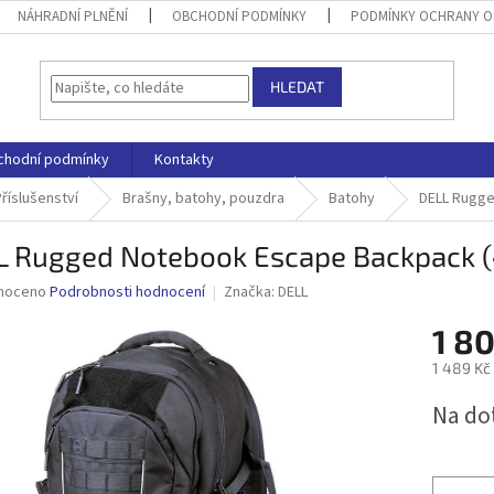
NÁHRADNÍ PLNĚNÍ
OBCHODNÍ PODMÍNKY
PODMÍNKY OCHRANY O
HLEDAT
chodní podmínky
Kontakty
říslušenství
Brašny, batohy, pouzdra
Batohy
DELL Rugge
L Rugged Notebook Escape Backpack 
né
noceno
Podrobnosti hodnocení
Značka:
DELL
ní
1 80
u
1 489 Kč
Měrná
Na do
cena:
ek.