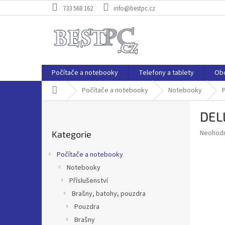
Přejít
733 568 162
info@bestpc.cz
na
obsah
Počítače a notebooky
Telefony a tablety
Ob
Domů
Počítače a notebooky
Notebooky
P
P
DEL
o
Přeskočit
s
Průměr
Neohod
Kategorie
kategorie
t
hodnoce
r
produkt
Počítače a notebooky
a
je
Notebooky
0,0
n
z
Příslušenství
n
5
í
Brašny, batohy, pouzdra
hvězdič
p
Pouzdra
a
Brašny