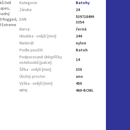
ků Dell
Kategorie
:
Batohy
kapes,
Záruka
:
24
snadný
539718499
20 Rugged,
EAN
:
3354
d Extreme
Barva
:
černá
Hloubka - vnější [mm]
:
244
Materiál
:
nylon
Podle použití
:
Batoh
Podporované úhlopříčky
14
notebooků [palce]
:
Šířka - vnější [mm]
:
330
Úložný prostor
:
ano
Výška - vnější [mm]
:
450
MPN
:
460-BCML