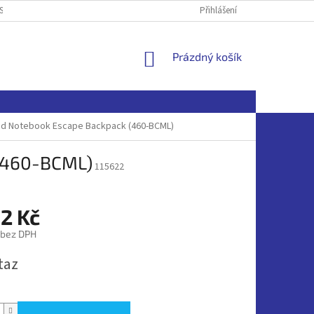
SOBNÍCH ÚDAJŮ
Přihlášení
NÁKUPNÍ
Prázdný košík
KOŠÍK
d Notebook Escape Backpack (460-BCML)
(460-BCML)
115622
2 Kč
 bez DPH
taz