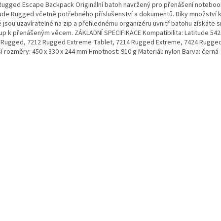
 Rugged Escape Backpack Originální batoh navržený pro přenášení noteboo
tude Rugged včetně potřebného příslušenství a dokumentů. Díky množství 
é jsou uzavíratelné na zip a přehlednému organizéru uvnitř batohu získáte 
tup k přenášeným věcem. ZÁKLADNÍ SPECIFIKACE Kompatibilita: Latitude 54
 Rugged, 7212 Rugged Extreme Tablet, 7214 Rugged Extreme, 7424 Rugge
í rozměry: 450 x 330 x 244 mm Hmotnost: 910 g Materiál: nylon Barva: černá