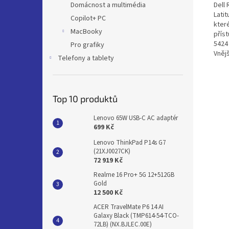
Dell
Domácnost a multimédia
Lati
Copilot+ PC
kter
MacBooky
přís
5424
Pro grafiky
Vnějš
Telefony a tablety
Top 10 produktů
Lenovo 65W USB-C AC adaptér
699 Kč
Lenovo ThinkPad P14s G7
(21XJ0027CK)
72 919 Kč
Realme 16 Pro+ 5G 12+512GB
Gold
12 500 Kč
ACER TravelMate P6 14 AI
Galaxy Black (TMP614-54-TCO-
72LB) (NX.BJLEC.00E)