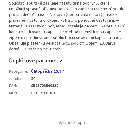
Součástí jsou také zesílené nastavitelné popruhy, které
umožňují správné přizpůsobení vašim zádům a také horní poutko
pro snadné přenášení. Velkou výhodou je návlekový pásek k
připevnění batohu k rukojeti kufru pro pohodlné cestování. ---
Materiál: 1000D nylon polyester Obsahuje celkem 5 kapes: hlavní
kapsu polstrovanou kapsu na notebook menší kapsu kapsu se
zipem na přední straně batohu boční síťovanou kapsu na lahev
Obsahuje pláštěnku Velikost: 34x13x46 cm Objem: 20l Barva:
černá --- Obsah balení: Batoh
Doplňkové parametry
Kategorie
:
Úhlopříčka 15,6''
Záruka
:
24
EAN
:
8595703506130
MPN
:
CFF-7100-DD
Z
á
Vytvořil Shoptet
p
a