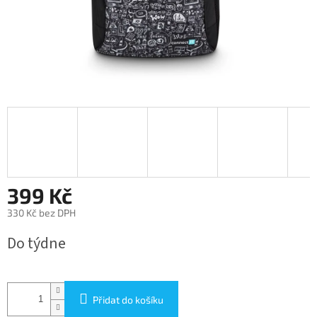
399 Kč
330 Kč bez DPH
Měrná
Do týdne
cena:
Přidat do košíku