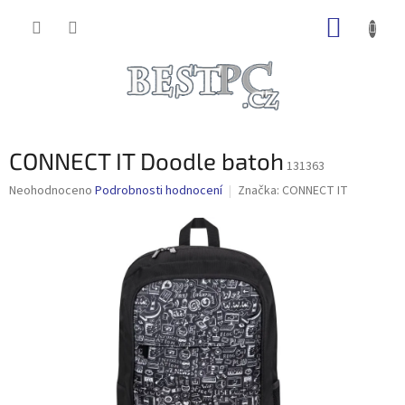
Přejít
NÁKUP
na
obsah
KOŠÍK
CONNECT IT Doodle batoh
131363
Průměrné
Neohodnoceno
Podrobnosti hodnocení
Značka:
CONNECT IT
hodnocení
produktu
je
0,0
z
5
hvězdiček.