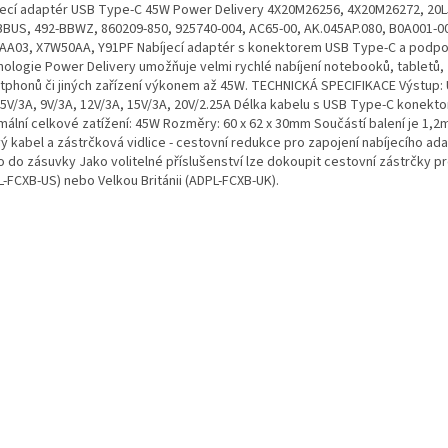
jecí adaptér USB Type-C 45W Power Delivery 4X20M26256, 4X20M26272, 20
BBUS, 492-BBWZ, 860209-850, 925740-004, AC65-00, AK.045AP.080, B0A001-0
AA03, X7W50AA, Y91PF Nabíjecí adaptér s konektorem USB Type-C a podp
nologie Power Delivery umožňuje velmi rychlé nabíjení notebooků, tabletů,
tphonů či jiných zařízení výkonem až 45W. TECHNICKÁ SPECIFIKACE Výstup:
 5V/3A, 9V/3A, 12V/3A, 15V/3A, 20V/2.25A Délka kabelu s USB Type-C konekt
mální celkové zatížení: 45W Rozměry: 60 x 62 x 30mm Součástí balení je 1,2
vý kabel a zástrčková vidlice - cestovní redukce pro zapojení nabíjecího ad
o do zásuvky Jako volitelné příslušenství lze dokoupit cestovní zástrčky p
L-FCXB-US) nebo Velkou Británii (ADPL-FCXB-UK).