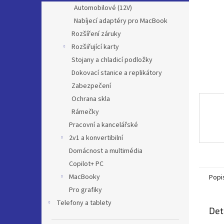
n
Automobilové (12V)
e
Nabíjecí adaptéry pro MacBook
l
Rozšíření záruky
Rozšiřující karty
Stojany a chladicí podložky
Dokovací stanice a replikátory
Zabezpečení
Ochrana skla
Rámečky
Pracovní a kancelářské
2v1 a konvertibilní
Domácnost a multimédia
Copilot+ PC
MacBooky
Popi
Pro grafiky
Telefony a tablety
Det