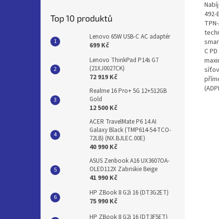
Nabí
492-
Top 10 produktů
TPN-
tech
Lenovo 65W USB-C AC adaptér
smar
699 Kč
C PD
maxi
Lenovo ThinkPad P14s G7
(21XJ0027CK)
síťo
72 919 Kč
přím
(ADP
Realme 16 Pro+ 5G 12+512GB
Gold
12 500 Kč
ACER TravelMate P6 14 AI
Galaxy Black (TMP614-54-TCO-
72LB) (NX.BJLEC.00E)
40 990 Kč
ASUS Zenbook A16 UX3607OA-
OLED112X Zabriskie Beige
41 990 Kč
HP ZBook 8 G2i 16 (DT3G2ET)
75 990 Kč
HP ZBook 8 G2i 16 (DT3F5ET)