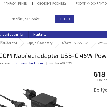
NÁHRADNÍ PLNĚNÍ
OBCHODNÍ PODMÍNKY
PODMÍNKY OCHRANY O
HLEDAT
chodní podmínky
Kontakty
říslušenství
Napájecí adaptéry
Síťové (220V/230V)
AVACO
COM Nabíjecí adaptér USB-C 45W Powe
né
noceno
Podrobnosti hodnocení
Značka:
AVACOM
ní
618
u
511 Kč b
Měrná
Do tý
cena:
ek.