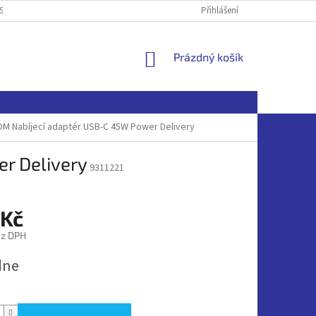
SOBNÍCH ÚDAJŮ
Přihlášení
NÁKUPNÍ
Prázdný košík
KOŠÍK
M Nabíjecí adaptér USB-C 45W Power Delivery
r Delivery
9311221
 Kč
ez DPH
dne