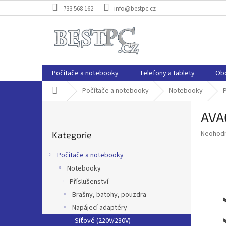
Přejít
733 568 162
info@bestpc.cz
na
obsah
Počítače a notebooky
Telefony a tablety
Ob
Domů
Počítače a notebooky
Notebooky
P
P
AVA
o
Přeskočit
s
Průměr
Neohod
Kategorie
kategorie
t
hodnoce
r
produkt
Počítače a notebooky
a
je
Notebooky
0,0
n
z
Příslušenství
n
5
í
Brašny, batohy, pouzdra
hvězdič
p
Napájecí adaptéry
a
Síťové (220V/230V)