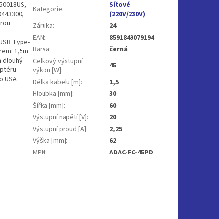
L50018US,
Síťové
Kategorie
:
0443300,
(220V/230V)
orou
Záruka
:
24
EAN
:
8591849079194
 USB Type-
Barva
:
černá
orem: 1,5m
m dlouhý
Celkový výstupní
45
aptéru
výkon [W]
:
ro USA
Délka kabelu [m]
:
1,5
Hloubka [mm]
:
30
Šířka [mm]
:
60
Výstupní napětí [V]
:
20
Výstupní proud [A]
:
2,25
Výška [mm]
:
62
MPN
:
ADAC-FC-45PD