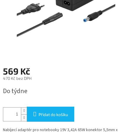
569 Kč
470 Kč bez DPH
Měrná
Do týdne
cena:
Přidat do košíku
Nabíjecí adaptér pro notebooky 19V 3,42A 65W konektor 5,5mm x