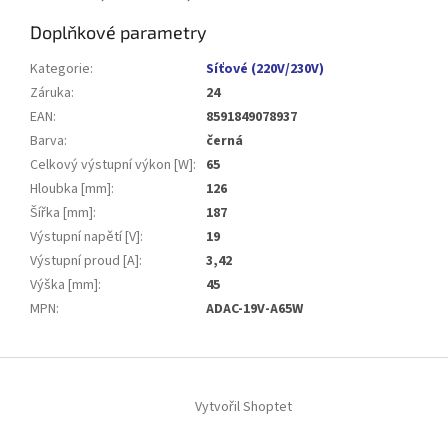
Doplňkové parametry
Kategorie
:
Síťové (220V/230V)
Záruka
:
24
EAN
:
8591849078937
Barva
:
černá
Celkový výstupní výkon [W]
:
65
Hloubka [mm]
:
126
Šířka [mm]
:
187
Výstupní napětí [V]
:
19
Výstupní proud [A]
:
3,42
Výška [mm]
:
45
MPN
:
ADAC-19V-A65W
Z
á
Vytvořil Shoptet
p
a