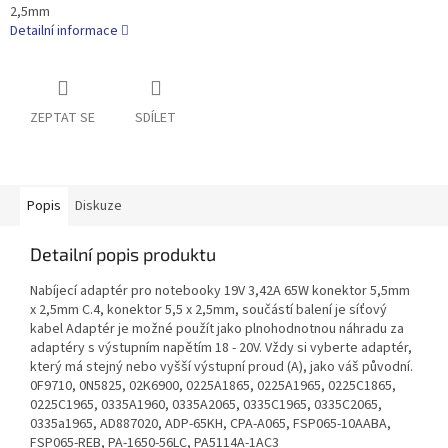
2,5mm
Detailní informace
ZEPTAT SE
SDÍLET
Popis
Diskuze
Detailní popis produktu
Nabíjecí adaptér pro notebooky 19V 3,42A 65W konektor 5,5mm
x 2,5mm C.4, konektor 5,5 x 2,5mm, součástí balení je síťový
kabel Adaptér je možné použít jako plnohodnotnou náhradu za
adaptéry s výstupním napětím 18 - 20V. Vždy si vyberte adaptér,
který má stejný nebo vyšší výstupní proud (A), jako váš původní.
0F9710, 0N5825, 02K6900, 0225A1865, 0225A1965, 0225C1865,
0225C1965, 0335A1960, 0335A2065, 0335C1965, 0335C2065,
0335a1965, AD887020, ADP-65KH, CPA-A065, FSP065-10AABA,
FSP065-REB, PA-1650-56LC, PA5114A-1AC3