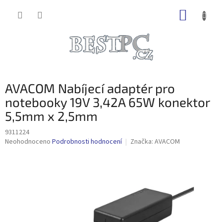
Přejít
NÁKUP
na
obsah
KOŠÍK
AVACOM Nabíjecí adaptér pro
notebooky 19V 3,42A 65W konektor
5,5mm x 2,5mm
9311224
Průměrné
Neohodnoceno
Podrobnosti hodnocení
Značka:
AVACOM
hodnocení
produktu
je
0,0
z
5
hvězdiček.