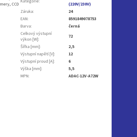
Kategorie
:
kamery, CCD
(220V/230V)
Záruka
:
24
EAN
:
8591849078753
Barva
:
černá
Celkový výstupní
72
výkon [W]
:
Šířka [mm]
:
2,5
Výstupní napětí [V]
:
12
Výstupní proud [A]
:
6
Výška [mm]
:
5,5
MPN
:
ADAC-12V-A72W