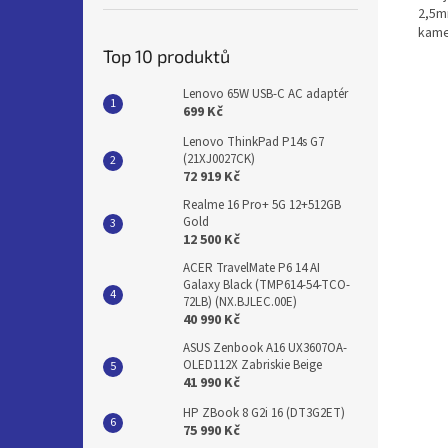
2,5m
kame
Top 10 produktů
Lenovo 65W USB-C AC adaptér
699 Kč
Lenovo ThinkPad P14s G7
(21XJ0027CK)
72 919 Kč
Realme 16 Pro+ 5G 12+512GB
Gold
12 500 Kč
ACER TravelMate P6 14 AI
Galaxy Black (TMP614-54-TCO-
72LB) (NX.BJLEC.00E)
40 990 Kč
ASUS Zenbook A16 UX3607OA-
OLED112X Zabriskie Beige
41 990 Kč
HP ZBook 8 G2i 16 (DT3G2ET)
75 990 Kč