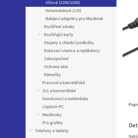
a
Síťové (220V/230V)
hvězdič
n
Automobilové (12V)
e
Nabíjecí adaptéry pro MacBook
l
Rozšíření záruky
Rozšiřující karty
Stojany a chladicí podložky
Dokovací stanice a replikátory
Zabezpečení
Ochrana skla
Rámečky
Pracovní a kancelářské
2v1 a konvertibilní
Domácnost a multimédia
Popi
Copilot+ PC
MacBooky
Pro grafiky
Det
Telefony a tablety
Nabí