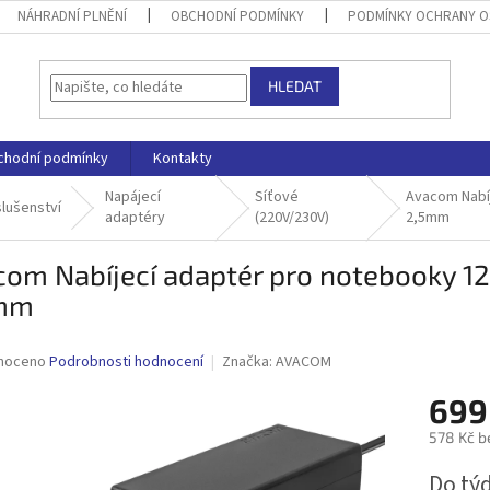
NÁHRADNÍ PLNĚNÍ
OBCHODNÍ PODMÍNKY
PODMÍNKY OCHRANY O
HLEDAT
chodní podmínky
Kontakty
Napájecí
Síťové
Avacom Nabí
slušenství
adaptéry
(220V/230V)
2,5mm
com Nabíjecí adaptér pro notebooky 1
mm
né
noceno
Podrobnosti hodnocení
Značka:
AVACOM
ní
699
u
578 Kč b
Měrná
Do tý
cena: