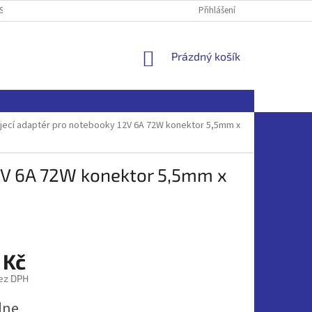
SOBNÍCH ÚDAJŮ
Přihlášení
NÁKUPNÍ
Prázdný košík
KOŠÍK
jecí adaptér pro notebooky 12V 6A 72W konektor 5,5mm x
2V 6A 72W konektor 5,5mm x
 Kč
ez DPH
dne