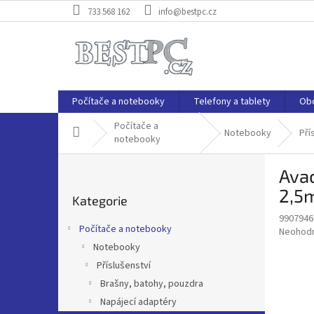
Přejít
733 568 162
info@bestpc.cz
na
obsah
Počítače a notebooky
Telefony a tablety
Ob
Počítače a
Domů
Notebooky
Pří
notebooky
P
Ava
o
Přeskočit
s
2,5
Kategorie
kategorie
t
9907946
r
Počítače a notebooky
Průměr
Neohod
a
hodnoce
Notebooky
n
produkt
Příslušenství
n
je
í
Brašny, batohy, pouzdra
0,0
z
p
Napájecí adaptéry
5