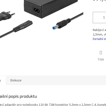
ek.
Nabíjecí
2,5mm, v
Detailní 
TISK
s
Diskuze
ailní popis produktu
jecí adaptér pro notebooky 12V 6A 72W konektor 5,5mm x 2,5mm C.4, konekt