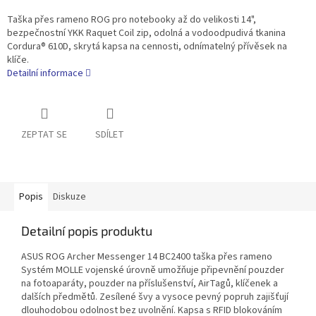
Taška přes rameno ROG pro notebooky až do velikosti 14",
bezpečnostní YKK Raquet Coil zip, odolná a vodoodpudivá tkanina
Cordura® 610D, skrytá kapsa na cennosti, odnímatelný přívěsek na
klíče.
Detailní informace
ZEPTAT SE
SDÍLET
Popis
Diskuze
Detailní popis produktu
ASUS ROG Archer Messenger 14 BC2400 taška přes rameno
Systém MOLLE vojenské úrovně umožňuje připevnění pouzder
na fotoaparáty, pouzder na příslušenství, AirTagů, klíčenek a
dalších předmětů. Zesílené švy a vysoce pevný popruh zajišťují
dlouhodobou odolnost bez uvolnění. Kapsa s RFID blokováním