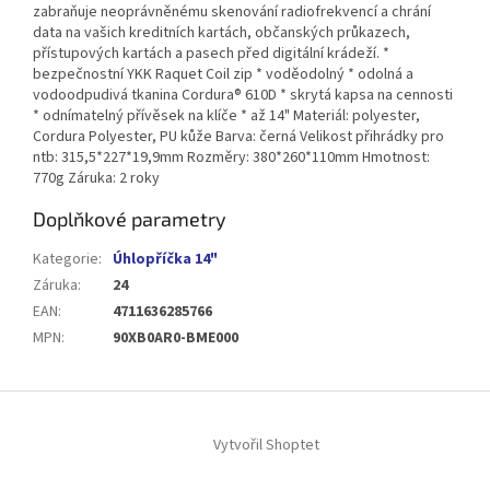
zabraňuje neoprávněnému skenování radiofrekvencí a chrání
data na vašich kreditních kartách, občanských průkazech,
přístupových kartách a pasech před digitální krádeží. *
bezpečnostní YKK Raquet Coil zip * voděodolný * odolná a
vodoodpudivá tkanina Cordura® 610D * skrytá kapsa na cennosti
* odnímatelný přívěsek na klíče * až 14" Materiál: polyester,
Cordura Polyester, PU kůže Barva: černá Velikost přihrádky pro
ntb: 315,5*227*19,9mm Rozměry: 380*260*110mm Hmotnost:
770g Záruka: 2 roky
Doplňkové parametry
Kategorie
:
Úhlopříčka 14"
Záruka
:
24
EAN
:
4711636285766
MPN
:
90XB0AR0-BME000
Z
á
Vytvořil Shoptet
p
a