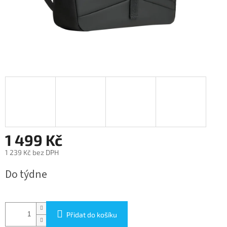
1 499 Kč
1 239 Kč bez DPH
Měrná
Do týdne
cena:
Přidat do košíku