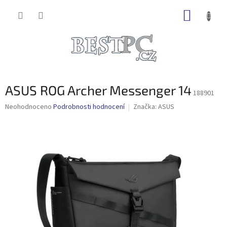
Přejít
NÁKUP
na
obsah
KOŠÍK
ASUS ROG Archer Messenger 14
188901
Průměrné
Neohodnoceno
Podrobnosti hodnocení
Značka:
ASUS
hodnocení
produktu
je
0,0
z
5
hvězdiček.