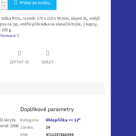
Přidat do košíku
taška ROG, rozměr 275 x 210 x 90 mm, objem 5L, vnější
psa na zip, vnitřní přihrádka na sluneční brýle, 2 kapsy,
 205 g.
informace
ZEPTAT SE
SDÍLET
Doplňkové parametry
ší skrytá
Kategorie
:
Úhlopříčka <= 12"
eriál: 200D
Záruka
:
24
EAN
:
4711387660294