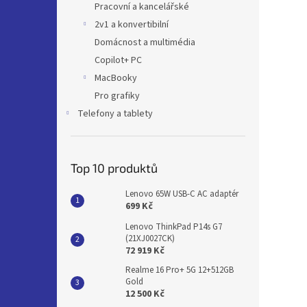
Pracovní a kancelářské
2v1 a konvertibilní
Domácnost a multimédia
Copilot+ PC
MacBooky
Pro grafiky
Telefony a tablety
Top 10 produktů
Lenovo 65W USB-C AC adaptér
699 Kč
Lenovo ThinkPad P14s G7
(21XJ0027CK)
72 919 Kč
Realme 16 Pro+ 5G 12+512GB
Gold
12 500 Kč