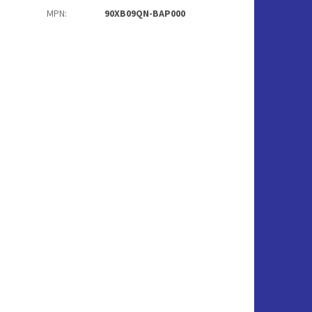
MPN
:
90XB09QN-BAP000