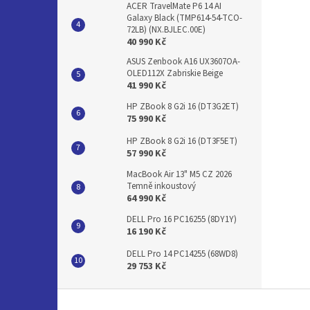
ACER TravelMate P6 14 AI
Galaxy Black (TMP614-54-TCO-
72LB) (NX.BJLEC.00E)
40 990 Kč
ASUS Zenbook A16 UX3607OA-
OLED112X Zabriskie Beige
41 990 Kč
HP ZBook 8 G2i 16 (DT3G2ET)
75 990 Kč
HP ZBook 8 G2i 16 (DT3F5ET)
57 990 Kč
MacBook Air 13" M5 CZ 2026
Temně inkoustový
64 990 Kč
DELL Pro 16 PC16255 (8DY1Y)
16 190 Kč
DELL Pro 14 PC14255 (68WD8)
29 753 Kč
Z