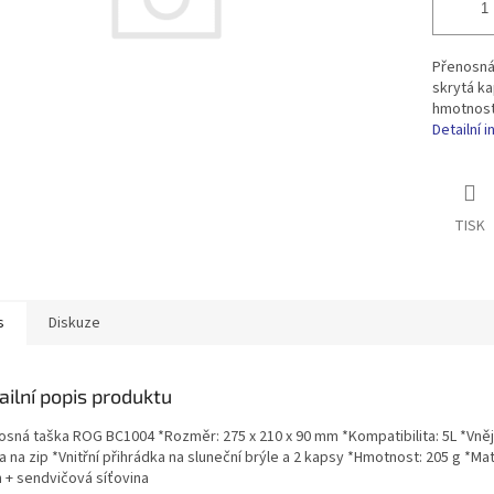
Přenosná 
skrytá ka
hmotnost
Detailní 
TISK
s
Diskuze
ailní popis produktu
osná taška ROG BC1004 *Rozměr: 275 x 210 x 90 mm *Kompatibilita: 5L *Vněj
 na zip *Vnitřní přihrádka na sluneční brýle a 2 kapsy *Hmotnost: 205 g *Mat
n + sendvičová síťovina