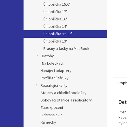
n
Úhlopříčka 15,6"
e
Úhlopříčka 17"
l
Úhlopříčka 16"
Úhlopříčka 14"
Úhlopříčka <= 12"
Úhlopříčka 13"
Brašny a tašky na MacBook
Batohy
Na kolečkách
Napájecí adaptéry
Rozšíření záruky
Popi
Rozšiřující karty
Stojany a chladicí podložky
Dokovací stanice a replikátory
Det
Zabezpečení
Přen
Ochrana skla
kapsa
Rámečky
nylo