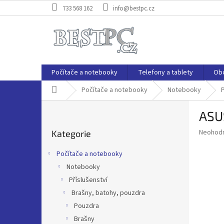
Přejít
733 568 162
info@bestpc.cz
na
obsah
Počítače a notebooky
Telefony a tablety
Ob
Domů
Počítače a notebooky
Notebooky
P
P
ASU
o
Přeskočit
s
Průměr
Neohod
Kategorie
kategorie
t
hodnoce
r
produkt
Počítače a notebooky
a
je
Notebooky
0,0
n
z
Příslušenství
n
5
í
Brašny, batohy, pouzdra
hvězdič
p
Pouzdra
a
Brašny