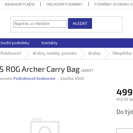
NÁHRADNÍ PLNĚNÍ
OBCHODNÍ PODMÍNKY
PODMÍNKY OCHRANY O
HLEDAT
chodní podmínky
Kontakty
říslušenství
Brašny, batohy, pouzdra
Brašny
Úhlopříčka 
S ROG Archer Carry Bag
188897
né
noceno
Podrobnosti hodnocení
Značka:
ASUS
ní
499
u
412 Kč b
Měrná
Do tý
cena:
ek.