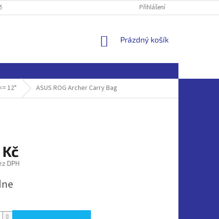
SOBNÍCH ÚDAJŮ
Přihlášení
NÁKUPNÍ
Prázdný košík
KOŠÍK
<= 12"
ASUS ROG Archer Carry Bag
 Kč
ez DPH
dne