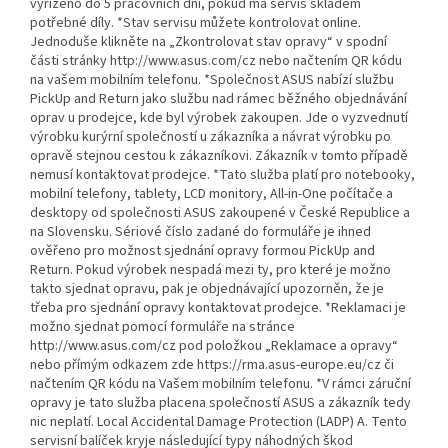
vyřízeno do 5 pracovních dní, pokud má servis skladem
potřebné díly. *Stav servisu můžete kontrolovat online.
Jednoduše klikněte na „Zkontrolovat stav opravy“ v spodní
části stránky http://www.asus.com/cz nebo načtením QR kódu
na vašem mobilním telefonu. *Společnost ASUS nabízí službu
PickUp and Return jako službu nad rámec běžného objednávání
oprav u prodejce, kde byl výrobek zakoupen. Jde o vyzvednutí
výrobku kurýrní společností u zákazníka a návrat výrobku po
opravě stejnou cestou k zákazníkovi. Zákazník v tomto případě
nemusí kontaktovat prodejce. *Tato služba platí pro notebooky,
mobilní telefony, tablety, LCD monitory, All-in-One počítače a
desktopy od společnosti ASUS zakoupené v České Republice a
na Slovensku. Sériové číslo zadané do formuláře je ihned
ověřeno pro možnost sjednání opravy formou PickUp and
Return. Pokud výrobek nespadá mezi ty, pro které je možno
takto sjednat opravu, pak je objednávající upozorněn, že je
třeba pro sjednání opravy kontaktovat prodejce. *Reklamaci je
možno sjednat pomocí formuláře na stránce
http://www.asus.com/cz pod položkou „Reklamace a opravy“
nebo přímým odkazem zde https://rma.asus-europe.eu/cz či
načtením QR kódu na Vašem mobilním telefonu. *V rámci záruční
opravy je tato služba placena společností ASUS a zákazník tedy
nic neplatí. Local Accidental Damage Protection (LADP) A. Tento
servisní balíček kryje následující typy náhodných škod