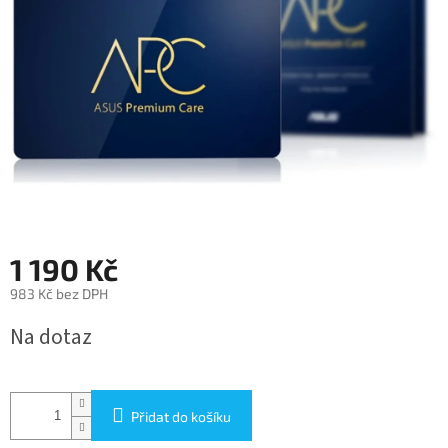
1 190 Kč
983 Kč bez DPH
Měrná
Na dotaz
cena:
Přidat do košíku