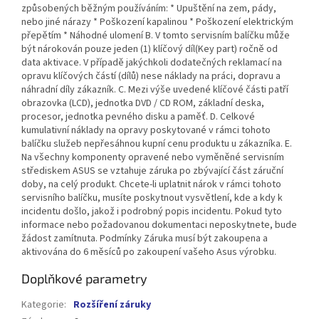
způsobených běžným používáním: * Upuštění na zem, pády,
nebo jiné nárazy * Poškození kapalinou * Poškození elektrickým
přepětím * Náhodné ulomení B. V tomto servisním balíčku může
být nárokován pouze jeden (1) klíčový díl(Key part) ročně od
data aktivace. V případě jakýchkoli dodatečných reklamací na
opravu klíčových částí (dílů) nese náklady na práci, dopravu a
náhradní díly zákazník. C. Mezi výše uvedené klíčové části patří
obrazovka (LCD), jednotka DVD / CD ROM, základní deska,
procesor, jednotka pevného disku a paměť. D. Celkové
kumulativní náklady na opravy poskytované v rámci tohoto
balíčku služeb nepřesáhnou kupní cenu produktu u zákazníka. E.
Na všechny komponenty opravené nebo vyměněné servisním
střediskem ASUS se vztahuje záruka po zbývající část záruční
doby, na celý produkt. Chcete-li uplatnit nárok v rámci tohoto
servisního balíčku, musíte poskytnout vysvětlení, kde a kdy k
incidentu došlo, jakož i podrobný popis incidentu. Pokud tyto
informace nebo požadovanou dokumentaci neposkytnete, bude
žádost zamítnuta. Podmínky Záruka musí být zakoupena a
aktivována do 6 měsíců po zakoupení vašeho Asus výrobku.
Doplňkové parametry
Kategorie
:
Rozšíření záruky