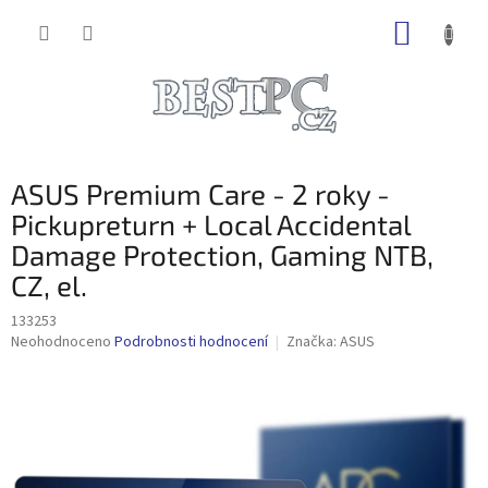
Přejít
NÁKUP
na
obsah
KOŠÍK
ASUS Premium Care - 2 roky -
Pickupreturn + Local Accidental
Damage Protection, Gaming NTB,
CZ, el.
133253
Průměrné
Neohodnoceno
Podrobnosti hodnocení
Značka:
ASUS
hodnocení
produktu
je
0,0
z
5
hvězdiček.