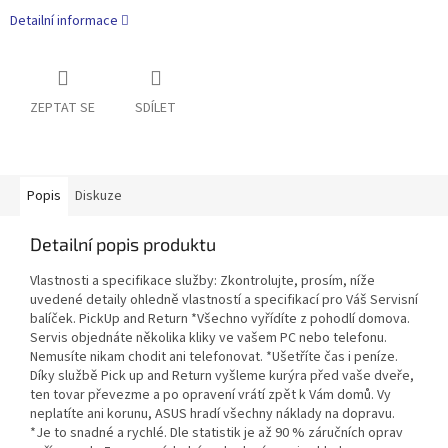
Detailní informace
ZEPTAT SE
SDÍLET
Popis
Diskuze
Detailní popis produktu
Vlastnosti a specifikace služby: Zkontrolujte, prosím, níže
uvedené detaily ohledně vlastností a specifikací pro Váš Servisní
balíček. PickUp and Return *Všechno vyřídíte z pohodlí domova.
Servis objednáte několika kliky ve vašem PC nebo telefonu.
Nemusíte nikam chodit ani telefonovat. *Ušetříte čas i peníze.
Díky službě Pick up and Return vyšleme kurýra před vaše dveře,
ten tovar převezme a po opravení vrátí zpět k Vám domů. Vy
neplatíte ani korunu, ASUS hradí všechny náklady na dopravu.
*Je to snadné a rychlé. Dle statistik je až 90 % záručních oprav