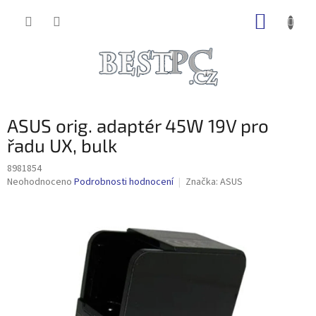
Přejít
NÁKUP
na
obsah
KOŠÍK
ASUS orig. adaptér 45W 19V pro
řadu UX, bulk
8981854
Průměrné
Neohodnoceno
Podrobnosti hodnocení
Značka:
ASUS
hodnocení
produktu
je
0,0
z
5
hvězdiček.