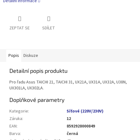
Detailní informace
ZEPTAT SE
SDÍLET
Popis
Diskuze
Detailní popis produktu
Pro řadu Asus TAICHI 21, TAICHI 31, UX21A, UX31A, UX32A, U38N,
UX301LA, UX302LA.
Doplňkové parametry
Kategorie
:
Síťové (220V/230V)
Záruka
:
12
EAN
:
8592928000849
Barva
:
černá