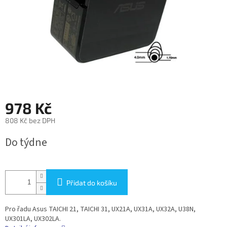
978 Kč
808 Kč bez DPH
Měrná
Do týdne
cena:
Přidat do košíku
Pro řadu Asus TAICHI 21, TAICHI 31, UX21A, UX31A, UX32A, U38N,
UX301LA, UX302LA.