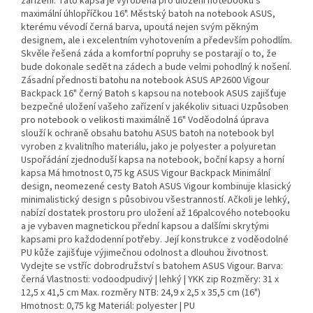
zařízení. Tato kapsa je vyrobena pro uložení notebooku s
maximální úhlopříčkou 16". Městský batoh na notebook ASUS,
kterému vévodí černá barva, upoutá nejen svým pěkným
designem, ale i excelentním vyhotovením a především pohodlím.
Skvěle řešená záda a komfortní popruhy se postarají o to, že
bude dokonale sedět na zádech a bude velmi pohodlný k nošení.
Zásadní přednosti batohu na notebook ASUS AP2600 Vigour
Backpack 16" černý Batoh s kapsou na notebook ASUS zajišťuje
bezpečné uložení vašeho zařízení v jakékoliv situaci Uzpůsoben
pro notebook o velikosti maximálně 16" Voděodolná úprava
slouží k ochraně obsahu batohu ASUS batoh na notebook byl
vyroben z kvalitního materiálu, jako je polyester a polyuretan
Uspořádání zjednoduší kapsa na notebook, boční kapsy a horní
kapsa Má hmotnost 0,75 kg ASUS Vigour Backpack Minimální
design, neomezené cesty Batoh ASUS Vigour kombinuje klasický
minimalistický design s působivou všestranností. Ačkoli je lehký,
nabízí dostatek prostoru pro uložení až 16palcového notebooku
a je vybaven magnetickou přední kapsou a dalšími skrytými
kapsami pro každodenní potřeby. Její konstrukce z voděodolné
PU kůže zajišťuje výjimečnou odolnost a dlouhou životnost.
Vydejte se vstříc dobrodružství s batohem ASUS Vigour. Barva:
černá Vlastnosti: vodoodpudivý | lehký | YKK zip Rozměry: 31 x
12,5 x 41,5 cm Max. rozměry NTB: 24,9 x 2,5 x 35,5 cm (16")
Hmotnost: 0,75 kg Materiál: polyester | PU