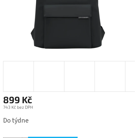
899 Kč
743 Kč bez DPH
Měrná
Do týdne
cena: