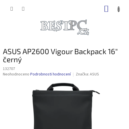
Přejít
NÁKUP
na
obsah
KOŠÍK
ASUS AP2600 Vigour Backpack 16"
černý
132707
Průměrné
Neohodnoceno
Podrobnosti hodnocení
Značka:
ASUS
hodnocení
produktu
je
0,0
z
5
hvězdiček.