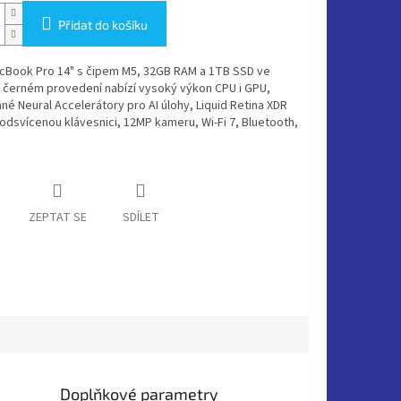
Přidat do košíku
cBook Pro 14" s čipem M5, 32GB RAM a 1TB SSD ve
 černém provedení nabízí vysoký výkon CPU i GPU,
né Neural Accelerátory pro AI úlohy, Liquid Retina XDR
podsvícenou klávesnici, 12MP kameru, Wi-Fi 7, Bluetooth,
ZEPTAT SE
SDÍLET
Doplňkové parametry