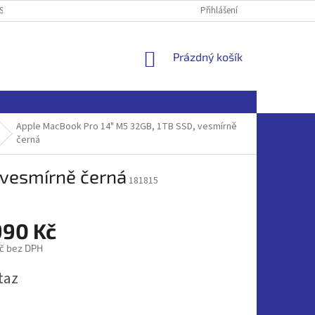
SOBNÍCH ÚDAJŮ
Přihlášení
NÁKUPNÍ
Prázdný košík
KOŠÍK
Apple MacBook Pro 14" M5 32GB, 1TB SSD, vesmírně
černá
 vesmírně černá
181815
990 Kč
č bez DPH
taz