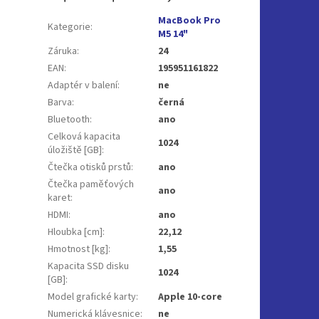
MacBook Pro
Kategorie
:
M5 14"
Záruka
:
24
EAN
:
195951161822
Adaptér v balení
:
ne
Barva
:
černá
Bluetooth
:
ano
Celková kapacita
1024
úložiště [GB]
:
Čtečka otisků prstů
:
ano
Čtečka paměťových
ano
karet
:
HDMI
:
ano
Hloubka [cm]
:
22,12
Hmotnost [kg]
:
1,55
Kapacita SSD disku
1024
[GB]
:
Model grafické karty
:
Apple 10-core
Numerická klávesnice
:
ne