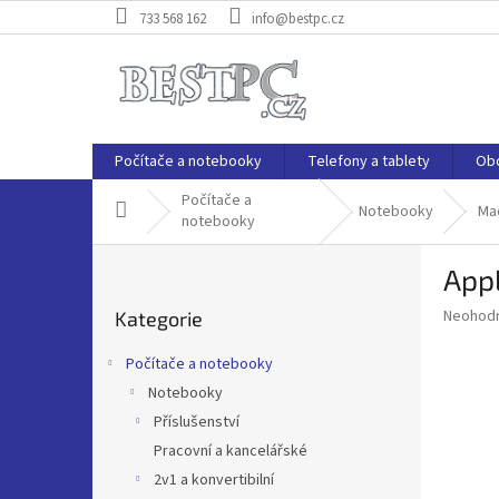
Přejít
733 568 162
info@bestpc.cz
na
obsah
Počítače a notebooky
Telefony a tablety
Ob
Počítače a
Domů
Notebooky
Ma
notebooky
P
App
o
Přeskočit
s
Průměr
Neohod
Kategorie
kategorie
t
hodnoce
r
produkt
Počítače a notebooky
a
je
Notebooky
0,0
n
z
Příslušenství
n
5
í
Pracovní a kancelářské
hvězdič
p
2v1 a konvertibilní