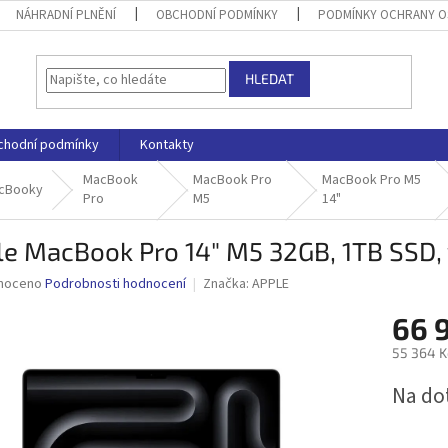
NÁHRADNÍ PLNĚNÍ
OBCHODNÍ PODMÍNKY
PODMÍNKY OCHRANY O
HLEDAT
chodní podmínky
Kontakty
MacBook
MacBook Pro
MacBook Pro M5
cBooky
Pro
M5
14"
le MacBook Pro 14" M5 32GB, 1TB SSD,
né
noceno
Podrobnosti hodnocení
Značka:
APPLE
ní
66 
u
55 364 K
Měrná
Na do
cena:
ek.