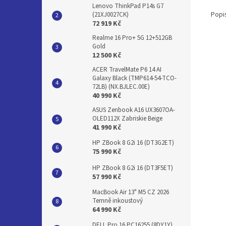
Lenovo ThinkPad P14s G7
Popi
(21XJ0027CK)
72 919 Kč
Realme 16 Pro+ 5G 12+512GB
Gold
12 500 Kč
ACER TravelMate P6 14 AI
Galaxy Black (TMP614-54-TCO-
72LB) (NX.BJLEC.00E)
40 990 Kč
ASUS Zenbook A16 UX3607OA-
OLED112X Zabriskie Beige
41 990 Kč
HP ZBook 8 G2i 16 (DT3G2ET)
75 990 Kč
HP ZBook 8 G2i 16 (DT3F5ET)
57 990 Kč
MacBook Air 13" M5 CZ 2026
Temně inkoustový
64 990 Kč
DELL Pro 16 PC16255 (8DY1Y)