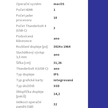
Operační systém
:
macOS
Počet HDMI
:
1
Počet jader
10
procesoru
:
Počet Thunderbolt 4
3
(USB-C)
:
Podsvícená
ano
klávesnice
:
Rozlišení displeje [px]
:
3024 x 1964
Sluchátkový výstup
ano
3,5 mm
:
Šířka [cm]
:
31,26
Thunderbolt 4 (USB-C)
:
ano
Typ displeje
:
IPS
Typ grafické karty
:
integrovaná
Typ úložiště
:
SSD
Úhlopříčka displeje
14,2
[palců]
:
Velikost operační
32
paměti [GB]
: