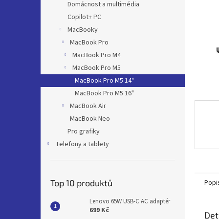
a
Domácnost a multimédia
n
Copilot+ PC
e
MacBooky
l
MacBook Pro
MacBook Pro M4
MacBook Pro M5
MacBook Pro M5 14"
MacBook Pro M5 16"
MacBook Air
MacBook Neo
Pro grafiky
Telefony a tablety
Top 10 produktů
Popi
Lenovo 65W USB-C AC adaptér
699 Kč
Det