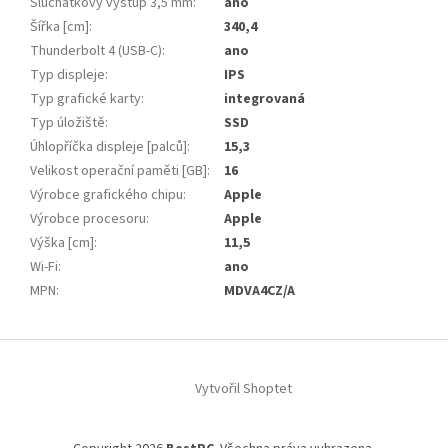
Sluchátkový výstup 3,5 mm
:
ano
Šířka [cm]
:
340,4
Thunderbolt 4 (USB-C)
:
ano
Typ displeje
:
IPS
Typ grafické karty
:
integrovaná
Typ úložiště
:
SSD
Úhlopříčka displeje [palců]
:
15,3
Velikost operační paměti [GB]
:
16
Výrobce grafického chipu
:
Apple
Výrobce procesoru
:
Apple
Výška [cm]
:
11,5
Wi-Fi
:
ano
MPN
:
MDVA4CZ/A
Z
á
Vytvořil Shoptet
p
a
t