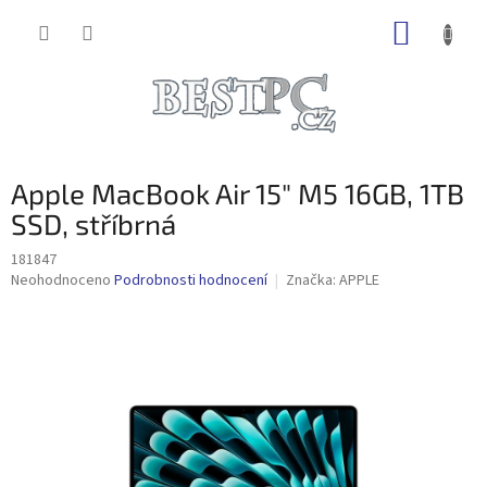
Přejít
NÁKUP
na
obsah
KOŠÍK
Apple MacBook Air 15" M5 16GB, 1TB
SSD, stříbrná
181847
Průměrné
Neohodnoceno
Podrobnosti hodnocení
Značka:
APPLE
hodnocení
produktu
je
0,0
z
5
hvězdiček.