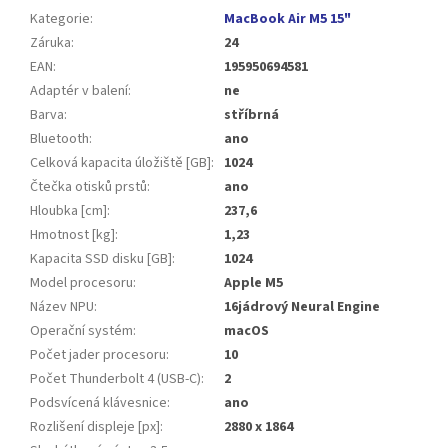
Kategorie
:
MacBook Air M5 15"
Záruka
:
24
EAN
:
195950694581
Adaptér v balení
:
ne
Barva
:
stříbrná
Bluetooth
:
ano
Celková kapacita úložiště [GB]
:
1024
Čtečka otisků prstů
:
ano
Hloubka [cm]
:
237,6
Hmotnost [kg]
:
1,23
Kapacita SSD disku [GB]
:
1024
Model procesoru
:
Apple M5
Název NPU
:
16jádrový Neural Engine
Operační systém
:
macOS
Počet jader procesoru
:
10
Počet Thunderbolt 4 (USB-C)
:
2
Podsvícená klávesnice
:
ano
Rozlišení displeje [px]
:
2880 x 1864