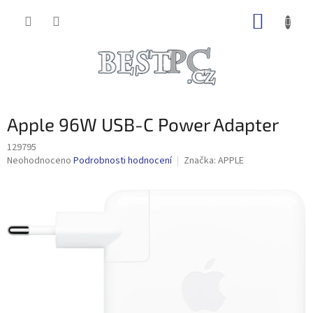
Přejít
NÁKUP
na
obsah
KOŠÍK
Apple 96W USB-C Power Adapter
129795
Průměrné
Neohodnoceno
Podrobnosti hodnocení
Značka:
APPLE
hodnocení
produktu
je
0,0
z
5
hvězdiček.