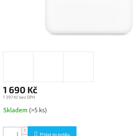
1 690 Kč
1 397 Kč bez DPH
Měrná
Skladem
(>5 ks)
cena:
Přidat do košíku