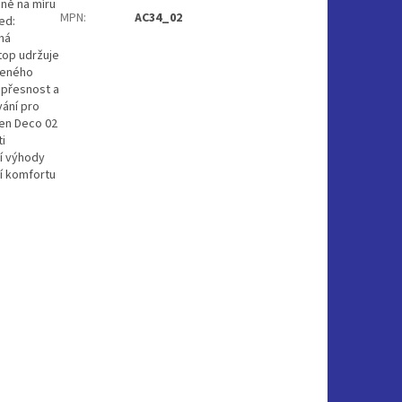
ně na míru
MPN
:
AC34_02
ed:
há
top udržuje
ozeného
 přesnost a
vání pro
Pen Deco 02
ti
ní výhody
ní komfortu