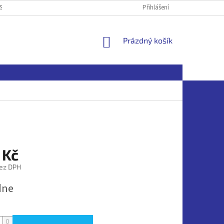
SOBNÍCH ÚDAJŮ
Přihlášení
NÁKUPNÍ
Prázdný košík
KOŠÍK
 Kč
ez DPH
dne