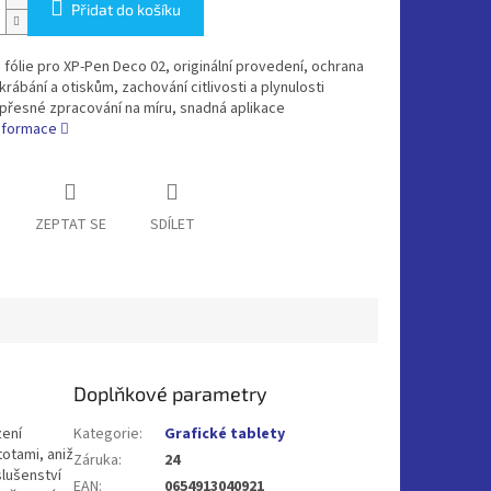
Přidat do košíku
fólie pro XP-Pen Deco 02, originální provedení, ochrana
krábání a otiskům, zachování citlivosti a plynulosti
 přesné zpracování na míru, snadná aplikace
informace
ZEPTAT SE
SDÍLET
Doplňkové parametry
zení
Kategorie
:
Grafické tablety
otami, aniž
Záruka
:
24
slušenství
EAN
:
0654913040921