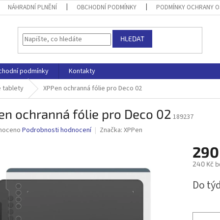
NÁHRADNÍ PLNĚNÍ
OBCHODNÍ PODMÍNKY
PODMÍNKY OCHRANY O
HLEDAT
chodní podmínky
Kontakty
 tablety
XPPen ochranná fólie pro Deco 02
n ochranná fólie pro Deco 02
189237
né
noceno
Podrobnosti hodnocení
Značka:
XPPen
ní
290
u
240 Kč b
Měrná
Do tý
cena:
ek.