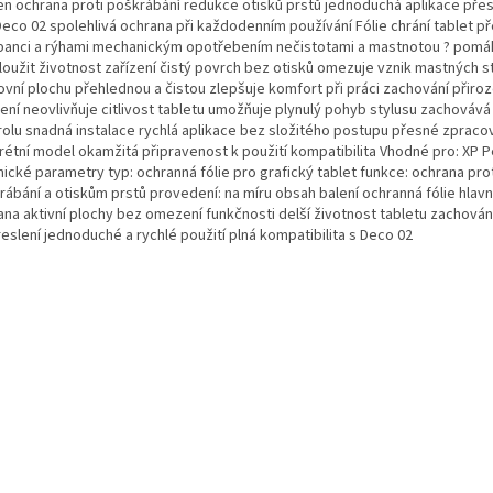
en ochrana proti poškrábání redukce otisků prstů jednoduchá aplikace přes
Deco 02 spolehlivá ochrana při každodenním používání Fólie chrání tablet př
banci a rýhami mechanickým opotřebením nečistotami a mastnotou ? pomá
loužit životnost zařízení čistý povrch bez otisků omezuje vznik mastných s
ovní plochu přehlednou a čistou zlepšuje komfort při práci zachování přir
lení neovlivňuje citlivost tabletu umožňuje plynulý pohyb stylusu zachovává
rolu snadná instalace rychlá aplikace bez složitého postupu přesné zpraco
rétní model okamžitá připravenost k použití kompatibilita Vhodné pro: XP 
ické parametry typ: ochranná fólie pro grafický tablet funkce: ochrana pro
rábání a otiskům prstů provedení: na míru obsah balení ochranná fólie hlav
ana aktivní plochy bez omezení funkčnosti delší životnost tabletu zachová
reslení jednoduché a rychlé použití plná kompatibilita s Deco 02