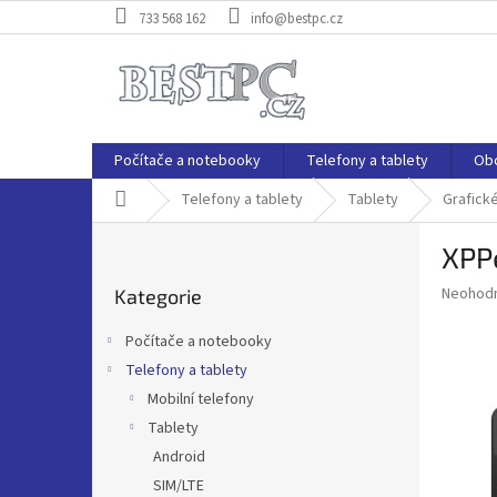
Přejít
733 568 162
info@bestpc.cz
na
obsah
Počítače a notebooky
Telefony a tablety
Ob
Domů
Telefony a tablety
Tablety
Grafické
P
XPPe
o
Přeskočit
s
Průměr
Neohod
Kategorie
kategorie
t
hodnoce
r
produkt
Počítače a notebooky
a
je
Telefony a tablety
0,0
n
z
Mobilní telefony
n
5
í
Tablety
hvězdič
p
Android
a
SIM/LTE