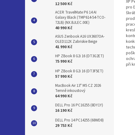
XP P
12 500 Kč
pro 
ACER TravelMate P6 14 AI
škrá
Galaxy Black (TMP614-54-TCO-
prod
72LB) (NX.BJLEC.00E)
prac
40 990 Kč
kres
kont
ASUS Zenbook A16 UX3607OA-
konk
OLED112X Zabriskie Beige
41 990 Kč
techn
pošk
HP ZBook 8 G2i 16 (DT3G2ET)
ochr
75 990 Kč
při k
HP ZBook 8 G2i 16 (DT3F5ET)
57 990 Kč
MacBook Air 13" M5 CZ 2026
Temně inkoustový
64 990 Kč
DELL Pro 16 PC16255 (8DY1Y)
16 190 Kč
DELL Pro 14 PC14255 (68WD8)
29 753 Kč