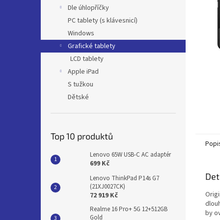
n
Dle úhlopříčky
e
PC tablety (s klávesnicí)
l
Windows
Grafické tablety
LCD tablety
Apple iPad
S tužkou
Dětské
Top 10 produktů
Popi
Lenovo 65W USB-C AC adaptér
699 Kč
Det
Lenovo ThinkPad P14s G7
(21XJ0027CK)
Origi
72 919 Kč
dlou
Realme 16 Pro+ 5G 12+512GB
by ov
Gold