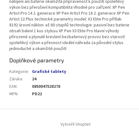
nabíjení ani baterie okamžitá připravenost k použití spolehlivý
výkon bez přerušení kompatibilita Vhodné pro zařízení: XP Pen
Artist Pro 14 2. generace XP Pen Artist Pro 16 2. generace XP Pen
Artist 22 Plus technické parametry model: X3 Elite Pro přítlak:
8192 úrovní náklon: až 60 stupňů technologie: pasivní bez baterie
obsah balení 1 kus stylusu XP Pen X3 Elite Pro hlavní výhody
přirozené a plynulé kreslení bezbateriový provoz bez starostí
spolehlivý výkon a přesnost ideální náhrada za původní stylus
jednoduché a okamžité použití
Doplňkové parametry
Kategorie
:
Grafické tablety
Záruka
:
24
EAN
:
0850047528278
MPN
:
PD22
Z
á
Vytvořil Shoptet
p
a