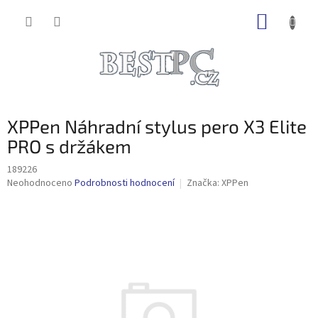
Přejít
NÁKUP
na
obsah
KOŠÍK
XPPen Náhradní stylus pero X3 Elite
PRO s držákem
189226
Průměrné
Neohodnoceno
Podrobnosti hodnocení
Značka:
XPPen
hodnocení
produktu
je
0,0
z
5
hvězdiček.