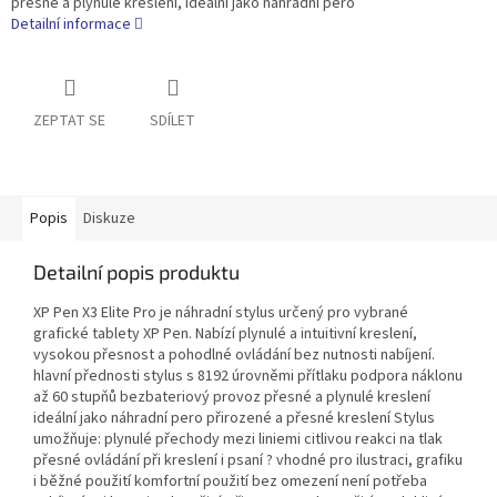
přesné a plynulé kreslení, ideální jako náhradní pero
Detailní informace
ZEPTAT SE
SDÍLET
Popis
Diskuze
Detailní popis produktu
XP Pen X3 Elite Pro je náhradní stylus určený pro vybrané
grafické tablety XP Pen. Nabízí plynulé a intuitivní kreslení,
vysokou přesnost a pohodlné ovládání bez nutnosti nabíjení.
hlavní přednosti stylus s 8192 úrovněmi přítlaku podpora náklonu
až 60 stupňů bezbateriový provoz přesné a plynulé kreslení
ideální jako náhradní pero přirozené a přesné kreslení Stylus
umožňuje: plynulé přechody mezi liniemi citlivou reakci na tlak
přesné ovládání při kreslení i psaní ? vhodné pro ilustraci, grafiku
i běžné použití komfortní použití bez omezení není potřeba