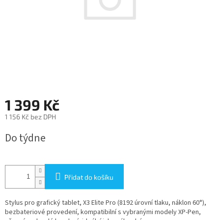
1 399 Kč
1 156 Kč bez DPH
Měrná
Do týdne
cena:
Přidat do košíku
Stylus pro grafický tablet, X3 Elite Pro (8192 úrovní tlaku, náklon 60°),
bezbateriové provedení, kompatibilní s vybranými modely XP-Pen,