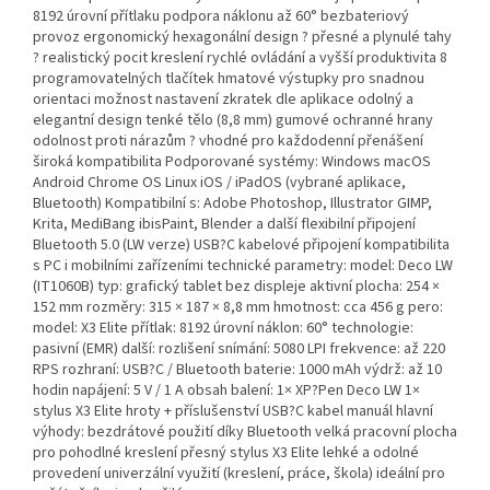
8192 úrovní přítlaku podpora náklonu až 60° bezbateriový
provoz ergonomický hexagonální design ? přesné a plynulé tahy
? realistický pocit kreslení rychlé ovládání a vyšší produktivita 8
programovatelných tlačítek hmatové výstupky pro snadnou
orientaci možnost nastavení zkratek dle aplikace odolný a
elegantní design tenké tělo (8,8 mm) gumové ochranné hrany
odolnost proti nárazům ? vhodné pro každodenní přenášení
široká kompatibilita Podporované systémy: Windows macOS
Android Chrome OS Linux iOS / iPadOS (vybrané aplikace,
Bluetooth) Kompatibilní s: Adobe Photoshop, Illustrator GIMP,
Krita, MediBang ibisPaint, Blender a další flexibilní připojení
Bluetooth 5.0 (LW verze) USB?C kabelové připojení kompatibilita
s PC i mobilními zařízeními technické parametry: model: Deco LW
(IT1060B) typ: grafický tablet bez displeje aktivní plocha: 254 ×
152 mm rozměry: 315 × 187 × 8,8 mm hmotnost: cca 456 g pero:
model: X3 Elite přítlak: 8192 úrovní náklon: 60° technologie:
pasivní (EMR) další: rozlišení snímání: 5080 LPI frekvence: až 220
RPS rozhraní: USB?C / Bluetooth baterie: 1000 mAh výdrž: až 10
hodin napájení: 5 V / 1 A obsah balení: 1× XP?Pen Deco LW 1×
stylus X3 Elite hroty + příslušenství USB?C kabel manuál hlavní
výhody: bezdrátové použití díky Bluetooth velká pracovní plocha
pro pohodlné kreslení přesný stylus X3 Elite lehké a odolné
provedení univerzální využití (kreslení, práce, škola) ideální pro