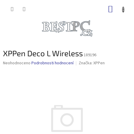
Přejít
NÁKUP
na
obsah
KOŠÍK
XPPen Deco L Wireless
189196
Průměrné
Neohodnoceno
Podrobnosti hodnocení
Značka:
XPPen
hodnocení
produktu
je
0,0
z
5
hvězdiček.