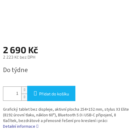
2 690 Kč
2 223 Kč bez DPH
Měrná
Do týdne
cena:
Přidat do košíku
Grafický tablet bez displeje, aktivní plocha 254×152 mm, stylus X3 Elite
(8192 úrovní tlaku, náklon 60°), Bluetooth 5.0 i USB-C připojení, 8
tlačítek, bezdrátové a přenosné řešení pro kreslení i práci
Detailní informace