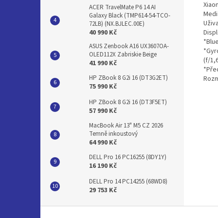
Xiao
ACER TravelMate P6 14 AI
Medi
Galaxy Black (TMP614-54-TCO-
Uživa
72LB) (NX.BJLEC.00E)
Displ
40 990 Kč
*Blu
ASUS Zenbook A16 UX3607OA-
*Gyr
OLED112X Zabriskie Beige
(f/1,
41 990 Kč
*Před
HP ZBook 8 G2i 16 (DT3G2ET)
Rozm
75 990 Kč
HP ZBook 8 G2i 16 (DT3F5ET)
57 990 Kč
MacBook Air 13" M5 CZ 2026
Temně inkoustový
64 990 Kč
DELL Pro 16 PC16255 (8DY1Y)
16 190 Kč
DELL Pro 14 PC14255 (68WD8)
29 753 Kč
Z