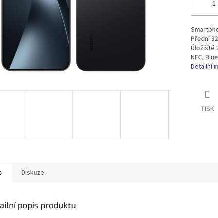
Smartpho
Přední 32
Úložiště 
NFC, Blue
Detailní 
TISK
s
Diskuze
ailní popis produktu