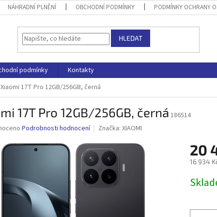
NÁHRADNÍ PLNĚNÍ
OBCHODNÍ PODMÍNKY
PODMÍNKY OCHRANY O
HLEDAT
chodní podmínky
Kontakty
Xiaomi 17T Pro 12GB/256GB, černá
mi 17T Pro 12GB/256GB, černá
186514
né
noceno
Podrobnosti hodnocení
Značka:
XIAOMI
ní
20 
u
16 934 K
Měrná
Skla
cena:
ek.