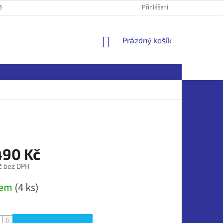
SOBNÍCH ÚDAJŮ
Přihlášení
NÁKUPNÍ
Prázdný košík
KOŠÍK
490 Kč
č bez DPH
dem
(4 ks)