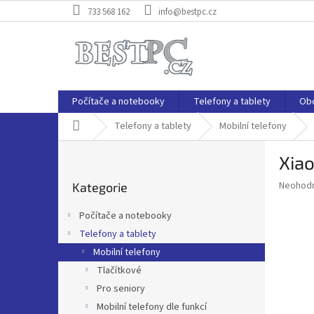
Přejít
733 568 162
info@bestpc.cz
na
obsah
Počítače a notebooky
Telefony a tablety
Ob
Domů
Telefony a tablety
Mobilní telefony
P
Xiao
o
Přeskočit
s
Průměr
Neohod
Kategorie
kategorie
t
hodnoce
r
produkt
Počítače a notebooky
a
je
Telefony a tablety
0,0
n
z
Mobilní telefony
n
5
í
Tlačítkové
hvězdič
p
Pro seniory
a
Mobilní telefony dle funkcí