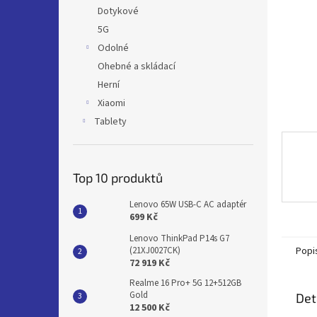
n
Dotykové
e
5G
l
Odolné
Ohebné a skládací
Herní
Xiaomi
Tablety
Top 10 produktů
Lenovo 65W USB-C AC adaptér
699 Kč
Lenovo ThinkPad P14s G7
Popi
(21XJ0027CK)
72 919 Kč
Realme 16 Pro+ 5G 12+512GB
Gold
Det
12 500 Kč