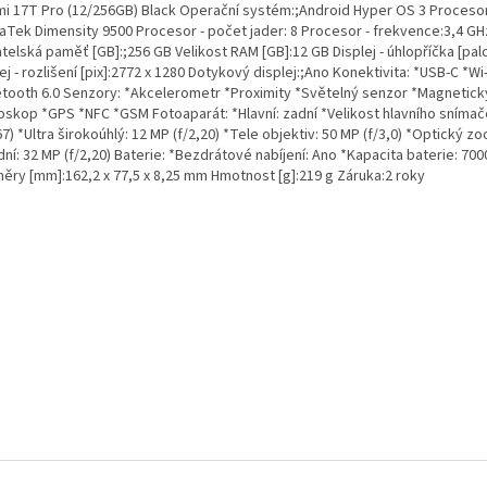
mi 17T Pro (12/256GB) Black Operační systém:;Android Hyper OS 3 Procesor
aTek Dimensity 9500 Procesor - počet jader: 8 Procesor - frekvence:3,4 GH
telská paměť [GB]:;256 GB Velikost RAM [GB]:12 GB Displej - úhlopříčka [palc
ej - rozlišení [pix]:2772 x 1280 Dotykový displej:;Ano Konektivita: *USB-C *Wi-
etooth 6.0 Senzory: *Akcelerometr *Proximity *Světelný senzor *Magnetick
oskop *GPS *NFC *GSM Fotoaparát: *Hlavní: zadní *Velikost hlavního snímač
67) *Ultra širokoúhlý: 12 MP (f/2,20) *Tele objektiv: 50 MP (f/3,0) *Optický zo
ní: 32 MP (f/2,20) Baterie: *Bezdrátové nabíjení: Ano *Kapacita baterie: 70
ěry [mm]:162,2 x 77,5 x 8,25 mm Hmotnost [g]:219 g Záruka:2 roky