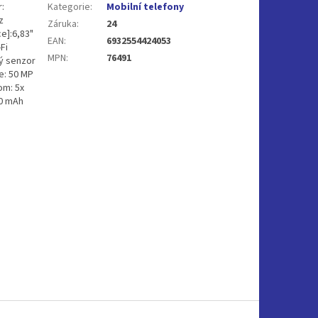
:
Kategorie
:
Mobilní telefony
z
Záruka
:
24
e]:6,83"
EAN
:
6932554424053
Fi
MPN
:
76491
ý senzor
e: 50 MP
om: 5x
00 mAh