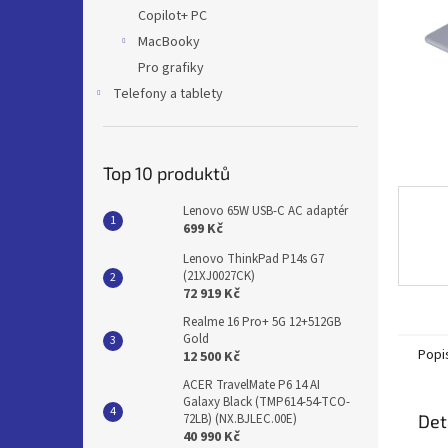
n
Copilot+ PC
e
MacBooky
l
Pro grafiky
Telefony a tablety
Top 10 produktů
Lenovo 65W USB-C AC adaptér
699 Kč
Lenovo ThinkPad P14s G7
(21XJ0027CK)
72 919 Kč
Realme 16 Pro+ 5G 12+512GB
Gold
Popi
12 500 Kč
ACER TravelMate P6 14 AI
Galaxy Black (TMP614-54-TCO-
Det
72LB) (NX.BJLEC.00E)
40 990 Kč