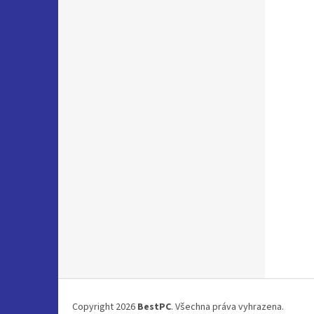
Z
á
Copyright 2026
BestPC
. Všechna práva vyhrazena.