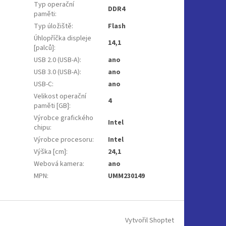
Typ operační
DDR4
paměti
:
Typ úložiště
:
Flash
Úhlopříčka displeje
14,1
[palců]
:
USB 2.0 (USB-A)
:
ano
USB 3.0 (USB-A)
:
ano
USB-C
:
ano
Velikost operační
4
paměti [GB]
:
Výrobce grafického
Intel
chipu
:
Výrobce procesoru
:
Intel
Výška [cm]
:
24,1
Webová kamera
:
ano
MPN
:
UMM230149
Vytvořil Shoptet