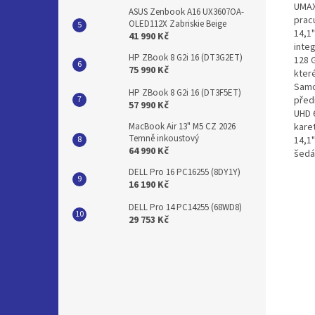
UMAX
ASUS Zenbook A16 UX3607OA-
prac
OLED112X Zabriskie Beige
14,1
41 990 Kč
integ
HP ZBook 8 G2i 16 (DT3G2ET)
128 
75 990 Kč
které
Samo
HP ZBook 8 G2i 16 (DT3F5ET)
před
57 990 Kč
UHD 
kare
MacBook Air 13" M5 CZ 2026
Temně inkoustový
14,1
64 990 Kč
šedá
DELL Pro 16 PC16255 (8DY1Y)
16 190 Kč
DELL Pro 14 PC14255 (68WD8)
29 753 Kč