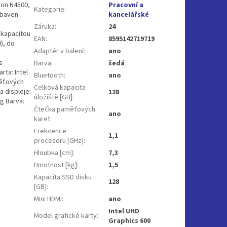
ron N4500,
Pracovní a
Kategorie
:
ybaven
kancelářské
Záruka
:
24
s kapacitou
EAN
:
8595142719719
), do
Adaptér v balení
:
ano
s
Barva
:
šedá
ta: Intel
Bluetooth
:
ano
měťových
Celková kapacita
 displeje:
128
úložiště [GB]
:
g Barva:
Čtečka paměťových
ano
karet
:
Frekvence
1,1
procesoru [GHz]
:
Hloubka [cm]
:
7,3
Hmotnost [kg]
:
1,5
Kapacita SSD disku
128
[GB]
:
Mini HDMI
:
ano
Intel UHD
Model grafické karty
:
Graphics 600