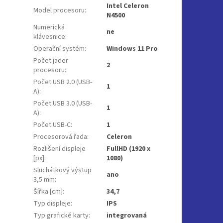
Intel Celeron
Model procesoru
:
N4500
Numerická
ne
klávesnice
:
Operační systém
:
Windows 11 Pro
Počet jader
2
procesoru
:
Počet USB 2.0 (USB-
1
A)
:
Počet USB 3.0 (USB-
1
A)
:
Počet USB-C
:
1
Procesorová řada
:
Celeron
Rozlišení displeje
FullHD (1920 x
[px]
:
1080)
Sluchátkový výstup
ano
3,5 mm
:
Šířka [cm]
:
34,7
Typ displeje
:
IPS
Typ grafické karty
:
integrovaná