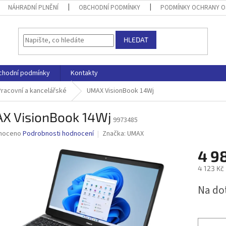
NÁHRADNÍ PLNĚNÍ
OBCHODNÍ PODMÍNKY
PODMÍNKY OCHRANY O
HLEDAT
chodní podmínky
Kontakty
Pracovní a kancelářské
UMAX VisionBook 14Wj
X VisionBook 14Wj
9973485
né
noceno
Podrobnosti hodnocení
Značka:
UMAX
ní
4 9
u
4 123 Kč
Měrná
Na do
cena:
ek.