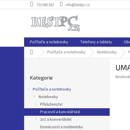
Přejít
733 568 162
info@bestpc.cz
na
obsah
Počítače a notebooky
Telefony a tablety
Ob
Domů
Počítače a notebooky
Notebooky
P
UMA
o
Přeskočit
s
Průměr
Neohod
Kategorie
kategorie
t
hodnoce
r
produkt
Počítače a notebooky
a
je
Notebooky
0,0
n
z
Příslušenství
n
5
í
Pracovní a kancelářské
hvězdič
p
2v1 a konvertibilní
a
Domácnost a multimédia