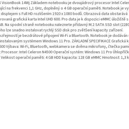
 VisionBook 14Wj Základem notebooku je dvoujádrový procesor Intel Cele
ující na frekvenci 1,1 GHz, doplněný o 4 GB operační paměti. Notebook je v
" displejem s Full HD rozlišením 1920 x 1080 bodů. Obrazová data obstarává
rovaná grafická karta Intel UHD 600. Pro data je k dispozici eMMC úložiště 
GB. Na spodní straně notebooku naleznete přídavný M.2 SATA SSD slot (2280
ho lze snadno instalovat rychlý SSD disk pro zvětšení kapacity zařízení.
zřejmostí je bezdrátové připojení Wi-Fi a Bluetooth. Notebook je dodáván 
instalovaným systémem Windows 11 Pro. ZÁKLADNÍ SPECIFIKACE Grafická kar
600 Výbava: Wi-Fi, Bluetooth, webkamera se dvěma mikrofony, čtečka pa
t Procesor: Intel Celeron N4500 Operační systém: Windows 11 Pro Úhlopříčka
" Velikost operační paměti: 4 GB HDD kapacita: 128 GB eMMC Hmotnost: 1,3 k