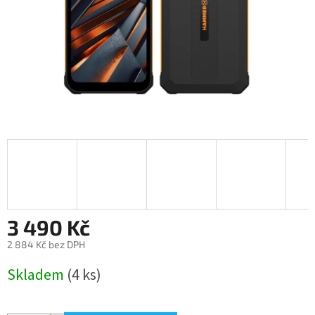
3 490 Kč
2 884 Kč bez DPH
Měrná
Skladem
(4 ks)
cena: