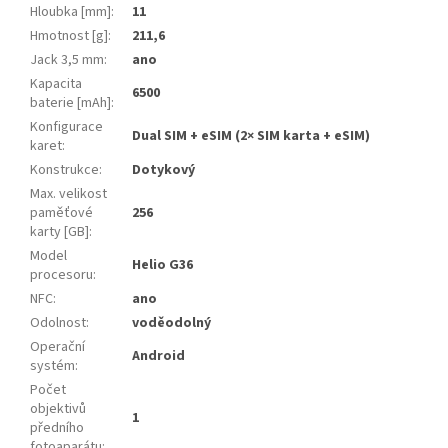
Hloubka [mm]
:
11
Hmotnost [g]
:
211,6
Jack 3,5 mm
:
ano
Kapacita
6500
baterie [mAh]
:
Konfigurace
Dual SIM + eSIM (2× SIM karta + eSIM)
karet
:
Konstrukce
:
Dotykový
Max. velikost
paměťové
256
karty [GB]
:
Model
Helio G36
procesoru
:
NFC
:
ano
Odolnost
:
voděodolný
Operační
Android
systém
:
Počet
objektivů
1
předního
fotoaparátu
: