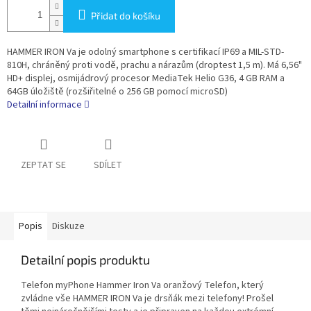
Přidat do košíku
HAMMER IRON Va je odolný smartphone s certifikací IP69 a MIL-STD-
810H, chráněný proti vodě, prachu a nárazům (droptest 1,5 m). Má 6,56"
HD+ displej, osmijádrový procesor MediaTek Helio G36, 4 GB RAM a
64GB úložiště (rozšiřitelné o 256 GB pomocí microSD)
Detailní informace
ZEPTAT SE
SDÍLET
Popis
Diskuze
Detailní popis produktu
Telefon myPhone Hammer Iron Va oranžový Telefon, který
zvládne vše HAMMER IRON Va je drsňák mezi telefony! Prošel