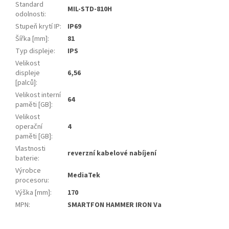
Standard
MIL-STD-810H
odolnosti
:
Stupeň krytí IP
:
IP69
Šířka [mm]
:
81
Typ displeje
:
IPS
Velikost
displeje
6,56
[palců]
:
Velikost interní
64
paměti [GB]
:
Velikost
operační
4
paměti [GB]
:
Vlastnosti
reverzní kabelové nabíjení
baterie
:
Výrobce
MediaTek
procesoru
:
Výška [mm]
:
170
MPN
:
SMARTFON HAMMER IRON Va