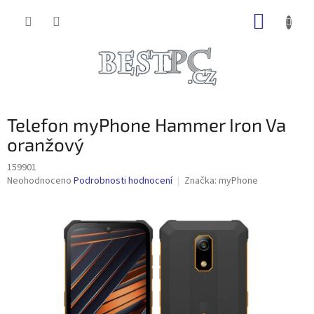
Přejít
NÁKUP
na
obsah
KOŠÍK
Telefon myPhone Hammer Iron Va
oranžový
159901
Průměrné
Neohodnoceno
Podrobnosti hodnocení
Značka:
myPhone
hodnocení
produktu
je
0,0
z
5
hvězdiček.