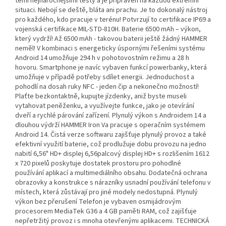
těmi nejnáročnějšími testy a je připraven na každou extrémní
situaci. Nebojí se deště, bláta ani prachu. Je to dokonalý nástroj
pro každého, kdo pracuje v terénu! Potvrzují to certifikace IP69 a
vojenská certifikace MIL-STD-810H. Baterie 6500 mAh – výkon,
který vydrží! Až 6500 mAh - takovou baterii ještě žádný HAMMER
neměl! V kombinaci s energeticky úspornými řešeními systému
Android 14 umožňuje 294 h v pohotovostním režimu a 28 h
hovoru. Smartphone je navíc vybaven funkcí powerbanky, která
umožňuje v případě potřeby sdílet energii. Jednoduchost a
pohodlí na dosah ruky NFC - jeden čip a nekonečno možností!
Plaťte bezkontaktně, kupujte jízdenky, aniž byste museli
vytahovat peněženku, a využívejte funkce, jako je otevírání
dveří a rychlé párování zařízení. Plynulý výkon s Androidem 14 a
dlouhou výdrží HAMMER Iron Va pracuje s operačním systémem
Android 14. Čistá verze softwaru zajišťuje plynulý provoz a také
efektivní využití baterie, což prodlužuje dobu provozu na jedno
nabití 6,56" HD+ displej 6,56palcový displej HD+ s rozlišením 1612
x 720 pixelů poskytuje dostatek prostoru pro pohodlné
používání aplikací a multimediálního obsahu. Dodatečná ochrana
obrazovky a konstrukce s nárazníky usnadní používání telefonu v
místech, která zůstávají pro jiné modely nedostupná. Plynulý
výkon bez přerušení Telefon je vybaven osmijádrovým
procesorem MediaTek G36 a 4 GB paměti RAM, což zajišťuje
nepřetržitý provoz i s mnoha otevřenými aplikacemi. TECHNICKÁ