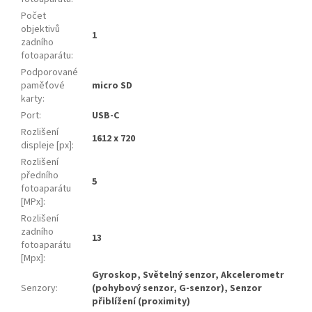
Počet
objektivů
1
zadního
fotoaparátu
:
Podporované
paměťové
micro SD
karty
:
Port
:
USB-C
Rozlišení
1612 x 720
displeje [px]
:
Rozlišení
předního
5
fotoaparátu
[MPx]
:
Rozlišení
zadního
13
fotoaparátu
[Mpx]
:
Gyroskop, Světelný senzor, Akcelerometr
Senzory
:
(pohybový senzor, G-senzor), Senzor
přiblížení (proximity)