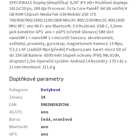
SPECIFIKACE Displej (úhlopříčka): 6,56'' IPS HD+ Rozlišení displeje:
1612x720 px, 269 dpi Procesor: Octa Core Paměť: 64 GB vnitřní/4
GB RAM Chipset: MediaTek G36 Mobilní sítě: LTE
700/800/900/1800/2100/2600 MHz3G 900/2100 MHz2G 900/1800
MHz NFC: ano Wi-Fi: ano Bluetooth: 5.0 Rozhraní: USB-C, 3,5mm
jack konektor GPS: ano + aGPS (včetně Glonass) SIM slot:
nanoSIM 1 + nanoSIM 2 + microSD Senzory: akcelerometr,
světelný, proximity, gyroskop, magnetometr Kamera: 13 Mpx,
f/2.2 s AF (zadní)5 Mpx (přední) Podpora pam. karet: micro SD až
do 256 GB Baterie: 6500 mAh Stupeň ochrany: IP69, MIL-810H,
droptest 1,5m Operační systém: Android 14 Rozměry: 170 x 81 x
11 mm Hmotnost: 211,6 g
Doplňkové parametry
Kategorie
:
Dotykové
Záruka
:
24
EAN
:
5902983625766
4G/LTE
:
ano
Barva
:
šedá, oranžová
Bluetooth
:
ano
GPS
:
ano