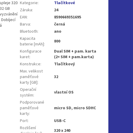
spleje 320
Kategorie
:
Tlačítkové
 32 GB
Záruka
:
24
 vyzvánění
EAN
:
8590669351695
 Dobíjecí
Barva
:
černá
á
Bluetooth
:
ano
Kapacita
800
baterie [mAh]
:
Konfigurace
Dual SIM + pam. karta
karet
:
(2× SIM + pam.karta)
Konstrukce
:
Tlačítkový
Max. velikost
paměťové
32
karty [GB]
:
Operační
vlastní OS
systém
:
Podporované
paměťové
micro SD, micro SDHC
karty
:
Port
:
USB-C
Rozlišení
320 x 240