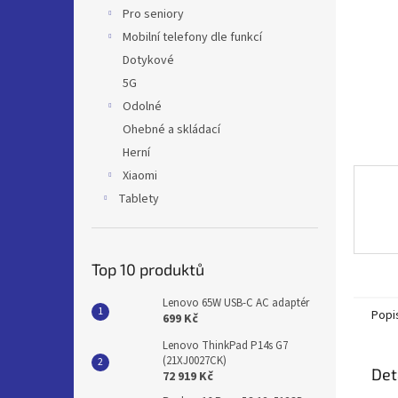
n
Pro seniory
e
Mobilní telefony dle funkcí
l
Dotykové
5G
Odolné
Ohebné a skládací
Herní
Xiaomi
Tablety
Top 10 produktů
Lenovo 65W USB-C AC adaptér
Popi
699 Kč
Lenovo ThinkPad P14s G7
(21XJ0027CK)
Det
72 919 Kč