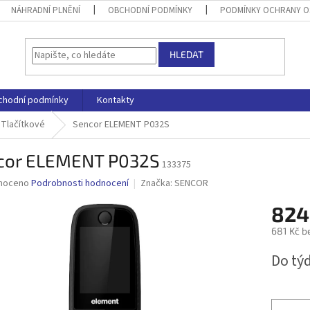
NÁHRADNÍ PLNĚNÍ
OBCHODNÍ PODMÍNKY
PODMÍNKY OCHRANY O
HLEDAT
chodní podmínky
Kontakty
Tlačítkové
Sencor ELEMENT P032S
cor ELEMENT P032S
133375
né
noceno
Podrobnosti hodnocení
Značka:
SENCOR
ní
824
u
681 Kč b
Měrná
Do tý
cena:
ek.