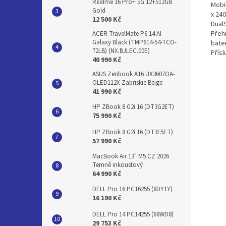
Realme 16 Pro+ 5G 12+512GB
Mobi
Gold
x 24
12 500 Kč
Dual
Přeh
ACER TravelMate P6 14 AI
Galaxy Black (TMP614-54-TCO-
bate
72LB) (NX.BJLEC.00E)
Přís
40 990 Kč
ASUS Zenbook A16 UX3607OA-
OLED112X Zabriskie Beige
41 990 Kč
HP ZBook 8 G2i 16 (DT3G2ET)
75 990 Kč
HP ZBook 8 G2i 16 (DT3F5ET)
57 990 Kč
MacBook Air 13" M5 CZ 2026
Temně inkoustový
64 990 Kč
DELL Pro 16 PC16255 (8DY1Y)
16 190 Kč
DELL Pro 14 PC14255 (68WD8)
29 753 Kč