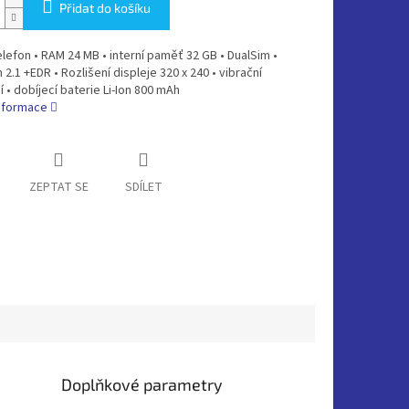
Přidat do košíku
elefon • RAM 24 MB • interní paměť 32 GB • DualSim •
 2.1 +EDR • Rozlišení displeje 320 x 240 • vibrační
 • dobíjecí baterie Li-Ion 800 mAh
informace
ZEPTAT SE
SDÍLET
Doplňkové parametry