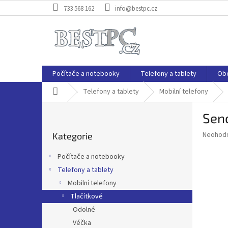
Přejít
733 568 162
info@bestpc.cz
na
obsah
Počítače a notebooky
Telefony a tablety
Ob
Domů
Telefony a tablety
Mobilní telefony
P
Sen
o
Přeskočit
s
Průměr
Neohod
Kategorie
kategorie
t
hodnoce
r
produkt
Počítače a notebooky
a
je
Telefony a tablety
0,0
n
z
Mobilní telefony
n
5
í
Tlačítkové
hvězdič
p
Odolné
a
Véčka