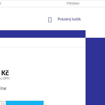
SOBNÍCH ÚDAJŮ
Přihlášení
NÁKUPNÍ
Prázdný košík
KOŠÍK
 Kč
ez DPH
dne