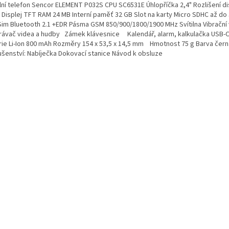
lní telefon Sencor ELEMENT P032S CPU SC6531E Úhlopříčka 2,4" Rozlišení di
0 Displej TFT RAM 24 MB Interní paměť 32 GB Slot na karty Micro SDHC až do
Sim Bluetooth 2.1 +EDR Pásma GSM 850/900/1800/1900 MHz Svítilna Vibrační
rávač videa a hudby Zámek klávesnice Kalendář, alarm, kalkulačka USB-C
rie Li-Ion 800 mAh Rozměry 154 x 53,5 x 14,5 mm Hmotnost 75 g Barva čern
lušenství: Nabíječka Dokovací stanice Návod k obsluze