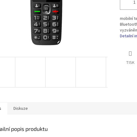
mobilní t
Bluetooth
vyzvánění
Detailní 
TISK
s
Diskuze
ailní popis produktu