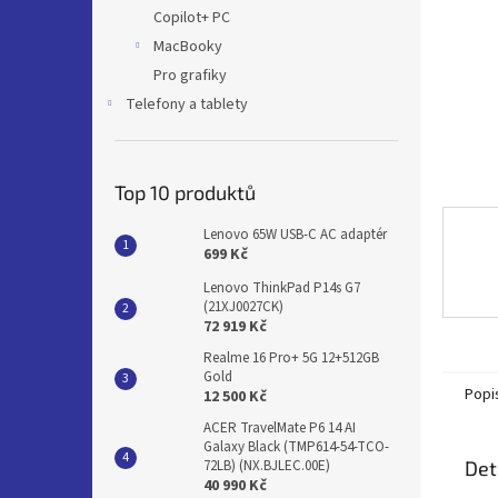
n
Copilot+ PC
e
MacBooky
l
Pro grafiky
Telefony a tablety
Top 10 produktů
Lenovo 65W USB-C AC adaptér
699 Kč
Lenovo ThinkPad P14s G7
(21XJ0027CK)
72 919 Kč
Realme 16 Pro+ 5G 12+512GB
Gold
Popi
12 500 Kč
ACER TravelMate P6 14 AI
Galaxy Black (TMP614-54-TCO-
Det
72LB) (NX.BJLEC.00E)
40 990 Kč