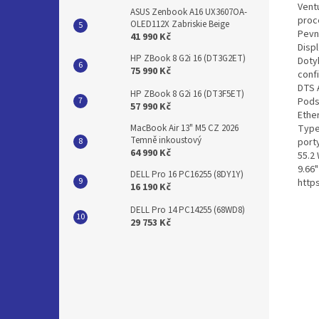
Vent
ASUS Zenbook A16 UX3607OA-
proc
OLED112X Zabriskie Beige
Pevn
41 990 Kč
Disp
HP ZBook 8 G2i 16 (DT3G2ET)
Doty
75 990 Kč
conf
DTS 
HP ZBook 8 G2i 16 (DT3F5ET)
Pods
57 990 Kč
Ether
Type
MacBook Air 13" M5 CZ 2026
Temně inkoustový
port
64 990 Kč
55.2 
9.66"
DELL Pro 16 PC16255 (8DY1Y)
http
16 190 Kč
DELL Pro 14 PC14255 (68WD8)
29 753 Kč