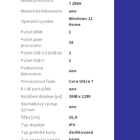
Model procesoru
:
7 255H
Numerická klávesnice
:
ano
Windows 11
Operační systém
:
Home
Počet HDMI
:
1
Počet jader
16
procesoru
:
Počet USB 3.0 (USB-A)
:
2
Počet USB-C
:
1
Podsvícená
ano
klávesnice
:
Procesorová řada
:
Core Ultra 7
RJ-45 port (LAN)
:
ano
Rozlišení displeje [px]
:
2048 x 1280
Sluchátkový výstup
ano
3,5 mm
:
Šířka [cm]
:
35,9
Typ displeje
:
IPS
Typ grafické karty
:
dedikovaná
Typ operační paměti
:
DDR5