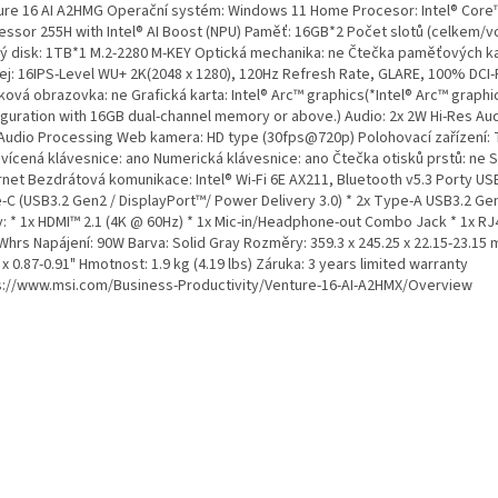
ure 16 AI A2HMG Operační systém: Windows 11 Home Procesor: Intel® Core™
essor 255H with Intel® AI Boost (NPU) Paměť: 16GB*2 Počet slotů (celkem/vo
ý disk: 1TB*1 M.2-2280 M-KEY Optická mechanika: ne Čtečka paměťových ka
lej: 16IPS-Level WU+ 2K(2048 x 1280), 120Hz Refresh Rate, GLARE, 100% DCI-
ková obrazovka: ne Grafická karta: Intel® Arc™ graphics(*Intel® Arc™ graphi
iguration with 16GB dual-channel memory or above.) Audio: 2x 2W Hi-Res Au
Audio Processing Web kamera: HD type (30fps@720p) Polohovací zařízení:
vícená klávesnice: ano Numerická klávesnice: ano Čtečka otisků prstů: ne Sí
net Bezdrátová komunikace: Intel® Wi-Fi 6E AX211, Bluetooth v5.3 Porty USB
-C (USB3.2 Gen2 / DisplayPort™/ Power Delivery 3.0) * 2x Type-A USB3.2 Gen
y: * 1x HDMI™ 2.1 (4K @ 60Hz) * 1x Mic-in/Headphone-out Combo Jack * 1x RJ
Whrs Napájení: 90W Barva: Solid Gray Rozměry: 359.3 x 245.25 x 22.15-23.15 
 x 0.87-0.91" Hmotnost: 1.9 kg (4.19 lbs) Záruka: 3 years limited warranty
s://www.msi.com/Business-Productivity/Venture-16-AI-A2HMX/Overview