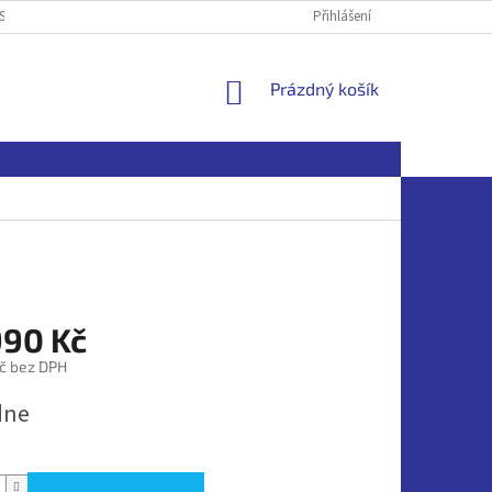
SOBNÍCH ÚDAJŮ
Přihlášení
NÁKUPNÍ
Prázdný košík
KOŠÍK
990 Kč
č bez DPH
dne