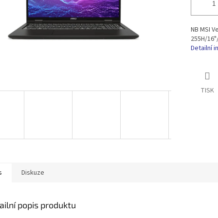
NB MSI V
255H/16"
Detailní 
TISK
s
Diskuze
ailní popis produktu