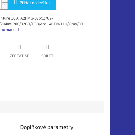
Přidat do košíku
enture 16 AI A2HMG-036CZ/U7-
/2048x1280/32GB/1TB/Arc 140T/W11H/Gray/3R
informace
ZEPTAT SE
SDÍLET
Doplňkové parametry