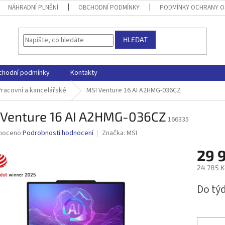
NÁHRADNÍ PLNĚNÍ
OBCHODNÍ PODMÍNKY
PODMÍNKY OCHRANY O
HLEDAT
chodní podmínky
Kontakty
Pracovní a kancelářské
MSI Venture 16 AI A2HMG-036CZ
 Venture 16 AI A2HMG-036CZ
166335
né
noceno
Podrobnosti hodnocení
Značka:
MSI
ní
29 
u
24 785 K
Měrná
Do tý
cena:
ek.