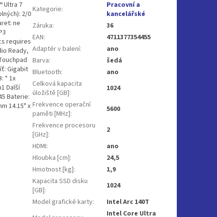
 Ultra 7
Pracovní a
Kategorie
:
lných): 2/0
kancelářské
ret: ne
Záruka
:
36
P3
EAN
:
4711377354455
cs requires
Adaptér v balení
:
ano
dio Ready,
 Touchpad
Barva
:
šedá
ť: Gigabit
Bluetooth
:
ano
: * 1x
Celková kapacita
1 Další
1024
úložiště [GB]
:
45 Baterie:
Frekvence operační
mm 14.15" x
5600
paměti [MHz]
:
Frekvence procesoru
2
[GHz]
:
HDMI
:
ano
Hloubka [cm]
:
24,5
Hmotnost [kg]
:
1,9
Kapacita SSD disku
1024
[GB]
:
Model grafické karty
:
Intel Arc 140T
Intel Core Ultra