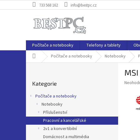
Přejít
733 568 162
info@bestpc.cz
na
obsah
Počítače a notebooky
Telefony a tablety
Ob
Domů
Počítače a notebooky
Notebooky
P
MSI
o
Přeskočit
s
Průměr
Neohod
Kategorie
kategorie
t
hodnoce
r
produkt
Počítače a notebooky
a
je
Notebooky
0,0
n
z
Příslušenství
n
5
í
Pracovní a kancelářské
hvězdič
p
2v1 a konvertibilní
a
Domácnost a multimédia