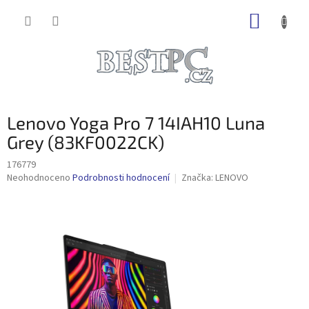
Přejít
NÁKUP
na
obsah
KOŠÍK
Lenovo Yoga Pro 7 14IAH10 Luna
Grey (83KF0022CK)
176779
Průměrné
Neohodnoceno
Podrobnosti hodnocení
Značka:
LENOVO
hodnocení
produktu
je
0,0
z
5
hvězdiček.