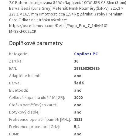
2.0 Baterie: Integrovaná 84 Wh Napájení: 100W USB-C® Slim (3-pin)
Barva: šedá (Luna Grey) Materiál: Hliník Rozměry(ŠxHxV): 325,3 ×
228,1 × 16,9 mm Hmotnost: cca 1,54 kg Záruka: 3 roky Premium
Care Odkaz na stránku výrobce:
https://psref.lenovo.com/Detail/Yoga_Pro_7_14IAH10?
M=83KF0022CK
Doplňkové parametry
Kategorie
:
Copilot+ PC
Záruka
:
36
EAN
:
198158203685
Adaptér v balení
:
ano
Barva
:
šedá
Bluetooth
:
ano
Celková kapacita úložiště [GB]
:
1000
Čtečka paměťových karet
:
ano
Dotykový displej
:
ano
Frekvence operační paměti [MHz]
:
8533
Frekvence procesoru [GHz]
:
5,1
HDMI
:
ano