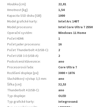
Hloubka [cm]
:
22,81
Hmotnost [kg]
:
1,54
Kapacita SSD disku [GB]
:
1000
Model grafické karty
:
Intel Arc 140T
Model procesoru
:
Intel Core Ultra 7 255H
Operační systém
:
Windows 11 Home
Počet HDMI
:
1
Počet jader procesoru
:
16
Počet Thunderbolt 4 (USB-C)
:
2
Počet USB 3.0 (USB-A)
:
2
Podsvícená klávesnice
:
ano
Procesorová řada
:
Core Ultra 7
Rozlišení displeje [px]
:
3000 × 1876
Sluchátkový výstup 3,5 mm
:
ano
Šířka [cm]
:
32,53
Thunderbolt 4 (USB-C)
:
ano
Typ displeje
:
OLED
Typ grafické karty
:
integrovaná