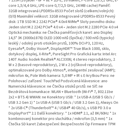
7 255H (16 jader - 6P + 8E + 2LPE, 16 vláken, P-core 2,0/5,1 GHz, E-
core 1,5/4,4 GHz, LPE-core 0,7/2,5 GHz, 24 MB cache) Paměť:
32GB integrovaná LPDDR5x-8533 Počet slotů (celkem/volných):
(0/0) Maximální velikost: 32GB integrované LPDDR5x-8533 Pevný
disk: 1TB SSD M.2 2242 PCIe® 4.0x4 NVMe® Sloty pevného disku:
Jeden slot M.2 2242 PCIe® 4.0 x4 • Jeden slot M.2 2280 PCIe 4.0 x4
Optická mechanika: ne Čtečka paměťových karet: ano Displej:
14,5" 3K (3000x1876) OLED 1000 nitů (špička) / 500 nitů (typicky)
lesklý / odolný proti otiskům prstů, 100% DCI-P3, 120 Hz,
Eyesafe®, Dolby Vision®, DisplayHDR™ True Black 1000, sklo,
dotykový displej, X-Rite®, PureSight Pro Grafická karta: Intel Arc
140T Audio: kodek Realtek® ALC3306; 4 stereo reproduktory, 2
W x 2 (basové reproduktory), 2 W x 2 (výškové reproduktory),
optimalizované pro Dolby Atmos®, inteligentní zesilovač (AMP);
mikrofon 4x, Pole Web kamera: 5,0 MP + IR s E-krytkou Pero: ne
Polohovací zařízení: TouchPad Podsvícená klávesnice: ano
Numerická klávesnice: ne Čtečka otisků prstů: ne Síť: ne
Bezdrátová komunikace: WLAN + Bluetooth (Wi-Fi® 7, 802.11be
2x2 + BT5.4) WWAN: ne Konektory USB: * 1x USB-A (USB 5 Gb/s /
USB 3.2 Gen 1) * 1x USB-A (USB 5 Gb/s / USB 3.2 Gen 1), Always On
* 2x USB-C® (Thunderbolt™ 4 / USB4® 40 Gb/s), s USB PD 3.0 a
DisplayPort™ 2.1 Další konektory: * 1x HDMI® 2.1, až 8K/60Hz * 1x
kombinovaný konektor pro sluchátka / mikrofon (3,5 mm) * 1x
Čtečka SD karet Zabezpečení: Bezpečnostní čip Firmware TPM