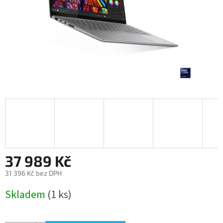
37 989 Kč
31 396 Kč bez DPH
Měrná
Skladem
(1 ks)
cena: