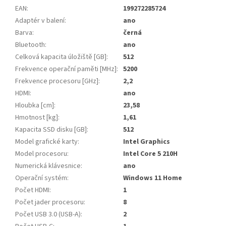
EAN
:
199272285724
Adaptér v balení
:
ano
Barva
:
černá
Bluetooth
:
ano
Celková kapacita úložiště [GB]
:
512
Frekvence operační paměti [MHz]
:
5200
Frekvence procesoru [GHz]
:
2,2
HDMI
:
ano
Hloubka [cm]
:
23,58
Hmotnost [kg]
:
1,61
Kapacita SSD disku [GB]
:
512
Model grafické karty
:
Intel Graphics
Model procesoru
:
Intel Core 5 210H
Numerická klávesnice
:
ano
Operační systém
:
Windows 11 Home
Počet HDMI
:
1
Počet jader procesoru
:
8
Počet USB 3.0 (USB-A)
:
2