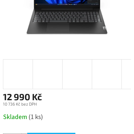
12 990 Kč
10 736 Kč bez DPH
Měrná
Skladem
(1 ks)
cena: