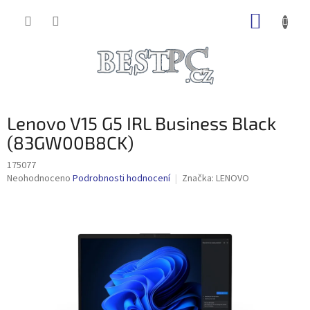
Přejít
NÁKUP
na
obsah
KOŠÍK
Lenovo V15 G5 IRL Business Black
(83GW00B8CK)
175077
Průměrné
Neohodnoceno
Podrobnosti hodnocení
Značka:
LENOVO
hodnocení
produktu
je
0,0
z
5
hvězdiček.