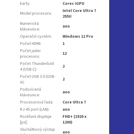
karty
:
Cores iGPU
Intel Core Ultra 7
Model procesoru
:
255U
Numerická
ano
klávesnice
:
Operační systém
:
Windows 11 Pro
Počet HDMI
:
1
Počet jader
12
procesoru
:
Počet Thunderbolt
2
4 (USB-C)
:
Počet USB 3.0 (USB-
2
A)
:
Podsvícená
ano
klávesnice
:
Procesorová řada
:
Core Ultra 7
RJ-45 port (LAN)
:
ano
Rozlišení displeje
FHD+ (1920 x
[px]
:
1200)
Sluchátkový výstup
ano