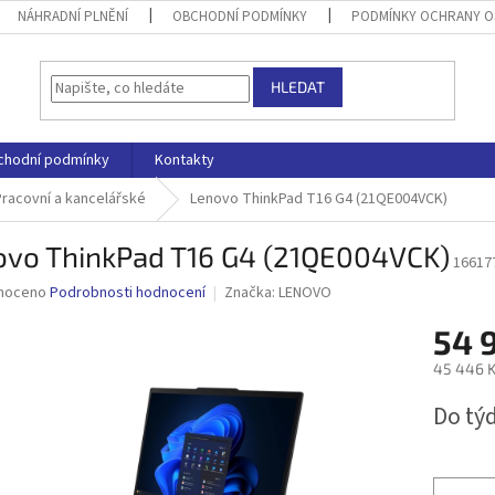
NÁHRADNÍ PLNĚNÍ
OBCHODNÍ PODMÍNKY
PODMÍNKY OCHRANY O
HLEDAT
chodní podmínky
Kontakty
Pracovní a kancelářské
Lenovo ThinkPad T16 G4 (21QE004VCK)
ovo ThinkPad T16 G4 (21QE004VCK)
16617
né
noceno
Podrobnosti hodnocení
Značka:
LENOVO
ní
54 
u
45 446 K
Měrná
Do tý
cena:
ek.