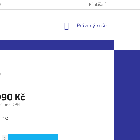
SOBNÍCH ÚDAJŮ
Přihlášení
NÁKUPNÍ
Prázdný košík
KOŠÍK
7
990 Kč
č bez DPH
dne