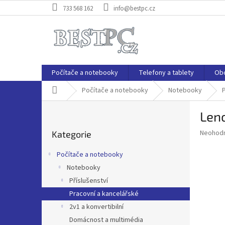
Přejít
733 568 162
info@bestpc.cz
na
obsah
Počítače a notebooky
Telefony a tablety
Ob
Domů
Počítače a notebooky
Notebooky
P
Len
o
Přeskočit
s
Průměr
Neohod
Kategorie
kategorie
t
hodnoce
r
produkt
Počítače a notebooky
a
je
Notebooky
0,0
n
z
Příslušenství
n
5
í
Pracovní a kancelářské
hvězdič
p
2v1 a konvertibilní
a
Domácnost a multimédia