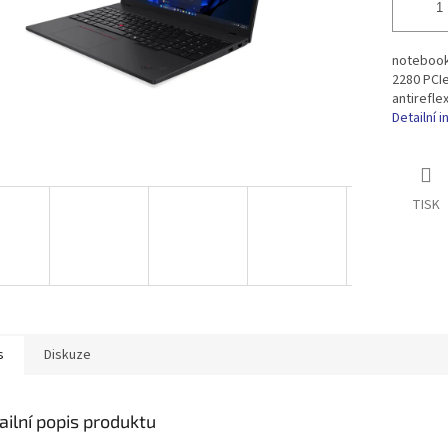
notebook,
2280 PCIe
antirefle
Detailní 
TISK
s
Diskuze
ailní popis produktu