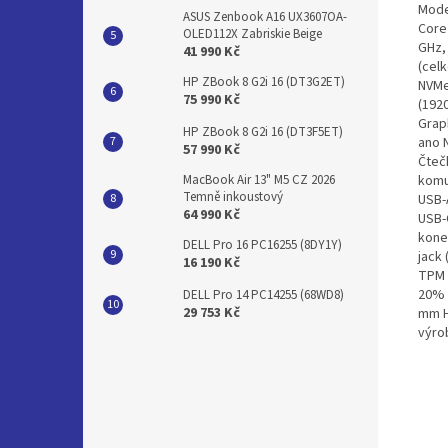
Mode
ASUS Zenbook A16 UX3607OA-
Core 
OLED112X Zabriskie Beige
GHz,
41 990 Kč
(cel
HP ZBook 8 G2i 16 (DT3G2ET)
NVMe
75 990 Kč
(192
Grap
HP ZBook 8 G2i 16 (DT3F5ET)
ano 
57 990 Kč
Čteč
komu
MacBook Air 13" M5 CZ 2026
Temně inkoustový
USB-
64 990 Kč
USB-
kone
DELL Pro 16 PC16255 (8DY1Y)
jack
16 190 Kč
TPM 2
20% 
DELL Pro 14 PC14255 (68WD8)
29 753 Kč
mm H
výro