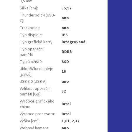
3,5 mm
:
Šířka [cm]
:
35,97
Thunderbolt 4 (USB-
ano
C)
:
Trackpoint
:
ano
Typ displeje
:
IPS
Typ grafické karty
:
integrovaná
Typ operační
DDR5
paměti
:
Typ úložiště
:
SSD
Úhlopříčka displeje
16
[palců]
:
USB 3.0 (USB-A)
:
ano
Velikost operační
32
paměti [GB]
:
Výrobce grafického
Intel
chipu
:
Výrobce procesoru
:
Intel
Výška [cm]
:
1,81, 2,37
Webová kamera
:
ano