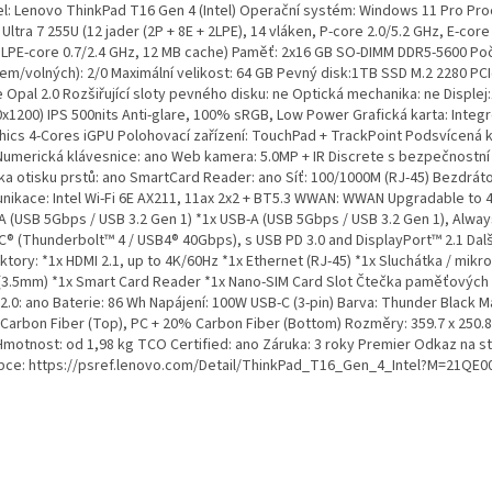
l: Lenovo ThinkPad T16 Gen 4 (Intel) Operační systém: Windows 11 Pro Proc
Ultra 7 255U (12 jader (2P + 8E + 2LPE), 14 vláken, P-core 2.0/5.2 GHz, E-core
 LPE-core 0.7/2.4 GHz, 12 MB cache) Paměť: 2x16 GB SO-DIMM DDR5-5600 Poč
kem/volných): 2/0 Maximální velikost: 64 GB Pevný disk:1TB SSD M.2 2280 PCI
 Opal 2.0 Rozšiřující sloty pevného disku: ne Optická mechanika: ne Disple
0x1200) IPS 500nits Anti-glare, 100% sRGB, Low Power Grafická karta: Integr
hics 4-Cores iGPU Polohovací zařízení: TouchPad + TrackPoint Podsvícená k
Numerická klávesnice: ano Web kamera: 5.0MP + IR Discrete s bezpečnostní
ka otisku prstů: ano SmartCard Reader: ano Síť: 100/1000M (RJ-45) Bezdrát
nikace: Intel Wi-Fi 6E AX211, 11ax 2x2 + BT5.3 WWAN: WWAN Upgradable to 4
A (USB 5Gbps / USB 3.2 Gen 1) *1x USB-A (USB 5Gbps / USB 3.2 Gen 1), Alway
C® (Thunderbolt™ 4 / USB4® 40Gbps), s USB PD 3.0 and DisplayPort™ 2.1 Dalš
ktory: *1x HDMI 2.1, up to 4K/60Hz *1x Ethernet (RJ-45) *1x Sluchátka / mik
 (3.5mm) *1x Smart Card Reader *1x Nano-SIM Card Slot Čtečka paměťových 
.0: ano Baterie: 86 Wh Napájení: 100W USB-C (3-pin) Barva: Thunder Black Ma
Carbon Fiber (Top), PC + 20% Carbon Fiber (Bottom) Rozměry: 359.7 x 250.8
motnost: od 1,98 kg TCO Certified: ano Záruka: 3 roky Premier Odkaz na s
bce: https://psref.lenovo.com/Detail/ThinkPad_T16_Gen_4_Intel?M=21QE