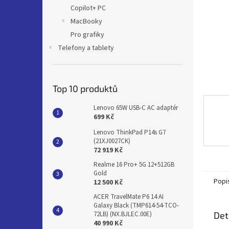
n
Copilot+ PC
e
MacBooky
l
Pro grafiky
Telefony a tablety
Top 10 produktů
Lenovo 65W USB-C AC adaptér
699 Kč
Lenovo ThinkPad P14s G7
(21XJ0027CK)
72 919 Kč
Realme 16 Pro+ 5G 12+512GB
Gold
Popi
12 500 Kč
ACER TravelMate P6 14 AI
Galaxy Black (TMP614-54-TCO-
Det
72LB) (NX.BJLEC.00E)
40 990 Kč