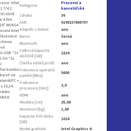
esor: Intel
Pracovní a
Kategorie
:
 1.7/4.2
kancelářské
et slotů
Záruka
:
36
e 4.0x4
EAN
:
0198157860797
j:16" WUXGA
Adaptér v balení
:
ano
ovaná Intel
lávesnice:
Barva
:
černá
 clonou
Bluetooth
:
ano
ová
Celková kapacita
G USB: *1x
1024
úložiště [GB]
:
s On *2x
Čtečka otisků prstů
:
ano
í
rofon kombo
Frekvence operační
5600
karet: ne
paměti [MHz]
:
teriál:PC +
Frekvence
2,0
 x 18,14
procesoru [GHz]
:
tránku
HDMI
:
ano
004VCK
Hloubka [cm]
:
25,08
Hmotnost [kg]
:
1,98
Kapacita SSD disku
1024
[GB]
:
Model grafické
Intel Graphics 4-