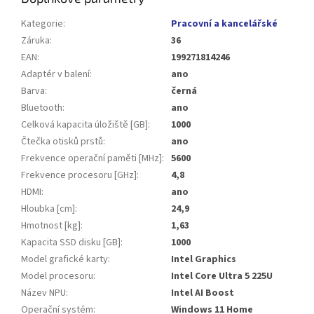
Kategorie
:
Pracovní a kancelářské
Záruka
:
36
EAN
:
199271814246
Adaptér v balení
:
ano
Barva
:
černá
Bluetooth
:
ano
Celková kapacita úložiště [GB]
:
1000
Čtečka otisků prstů
:
ano
Frekvence operační paměti [MHz]
:
5600
Frekvence procesoru [GHz]
:
4,8
HDMI
:
ano
Hloubka [cm]
:
24,9
Hmotnost [kg]
:
1,63
Kapacita SSD disku [GB]
:
1000
Model grafické karty
:
Intel Graphics
Model procesoru
:
Intel Core Ultra 5 225U
Název NPU
:
Intel AI Boost
Operační systém
:
Windows 11 Home