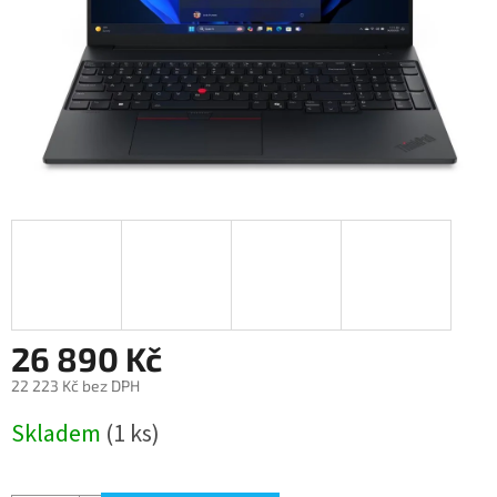
26 890 Kč
22 223 Kč bez DPH
Měrná
Skladem
(1 ks)
cena: