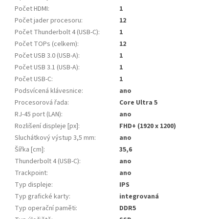
Počet HDMI
:
1
Počet jader procesoru
:
12
Počet Thunderbolt 4 (USB-C)
:
1
Počet TOPs (celkem)
:
12
Počet USB 3.0 (USB-A)
:
1
Počet USB 3.1 (USB-A)
:
1
Počet USB-C
:
1
Podsvícená klávesnice
:
ano
Procesorová řada
:
Core Ultra 5
RJ-45 port (LAN)
:
ano
Rozlišení displeje [px]
:
FHD+ (1920 x 1200)
Sluchátkový výstup 3,5 mm
:
ano
Šířka [cm]
:
35,6
Thunderbolt 4 (USB-C)
:
ano
Trackpoint
:
ano
Typ displeje
:
IPS
Typ grafické karty
:
integrovaná
Typ operační paměti
:
DDR5