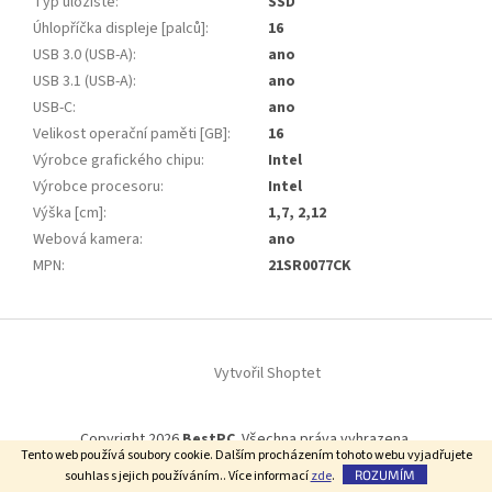
Typ úložiště
:
SSD
Úhlopříčka displeje [palců]
:
16
USB 3.0 (USB-A)
:
ano
USB 3.1 (USB-A)
:
ano
USB-C
:
ano
Velikost operační paměti [GB]
:
16
Výrobce grafického chipu
:
Intel
Výrobce procesoru
:
Intel
Výška [cm]
:
1,7, 2,12
Webová kamera
:
ano
MPN
:
21SR0077CK
Z
á
Vytvořil Shoptet
p
a
t
Copyright 2026
BestPC
. Všechna práva vyhrazena.
í
Tento web používá soubory cookie. Dalším procházením tohoto webu vyjadřujete
souhlas s jejich používáním.. Více informací
zde
.
ROZUMÍM