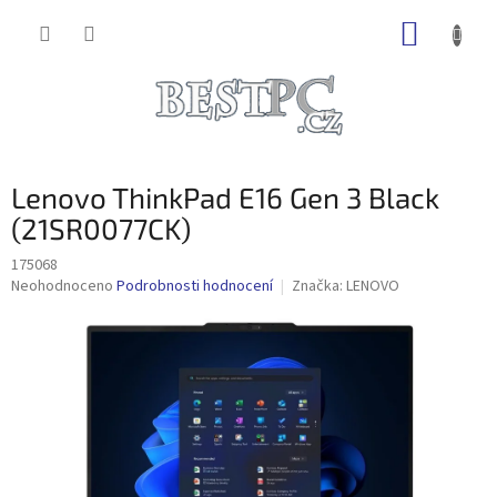
Přejít
NÁKUP
na
obsah
KOŠÍK
Lenovo ThinkPad E16 Gen 3 Black
(21SR0077CK)
175068
Průměrné
Neohodnoceno
Podrobnosti hodnocení
Značka:
LENOVO
hodnocení
produktu
je
0,0
z
5
hvězdiček.