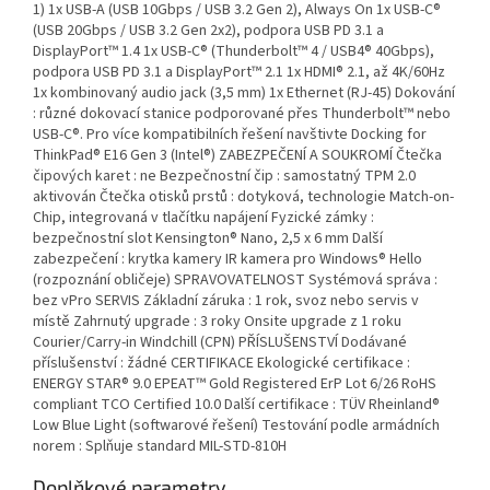
1) 1x USB-A (USB 10Gbps / USB 3.2 Gen 2), Always On 1x USB-C®
(USB 20Gbps / USB 3.2 Gen 2x2), podpora USB PD 3.1 a
DisplayPort™ 1.4 1x USB-C® (Thunderbolt™ 4 / USB4® 40Gbps),
podpora USB PD 3.1 a DisplayPort™ 2.1 1x HDMI® 2.1, až 4K/60Hz
1x kombinovaný audio jack (3,5 mm) 1x Ethernet (RJ-45) Dokování
: různé dokovací stanice podporované přes Thunderbolt™ nebo
USB-C®. Pro více kompatibilních řešení navštivte Docking for
ThinkPad® E16 Gen 3 (Intel®) ZABEZPEČENÍ A SOUKROMÍ Čtečka
čipových karet : ne Bezpečnostní čip : samostatný TPM 2.0
aktivován Čtečka otisků prstů : dotyková, technologie Match-on-
Chip, integrovaná v tlačítku napájení Fyzické zámky :
bezpečnostní slot Kensington® Nano, 2,5 x 6 mm Další
zabezpečení : krytka kamery IR kamera pro Windows® Hello
(rozpoznání obličeje) SPRAVOVATELNOST Systémová správa :
bez vPro SERVIS Základní záruka : 1 rok, svoz nebo servis v
místě Zahrnutý upgrade : 3 roky Onsite upgrade z 1 roku
Courier/Carry-in Windchill (CPN) PŘÍSLUŠENSTVÍ Dodávané
příslušenství : žádné CERTIFIKACE Ekologické certifikace :
ENERGY STAR® 9.0 EPEAT™ Gold Registered ErP Lot 6/26 RoHS
compliant TCO Certified 10.0 Další certifikace : TÜV Rheinland®
Low Blue Light (softwarové řešení) Testování podle armádních
norem : Splňuje standard MIL-STD-810H
Doplňkové parametry