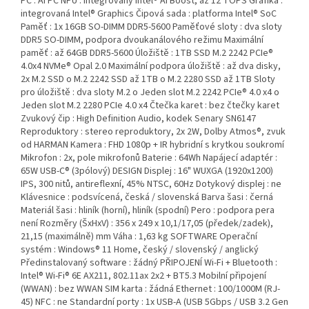
PC : AI PC NPU : integrovaný Intel® AI Boost, až 12 TOPS Grafika :
integrovaná Intel® Graphics Čipová sada : platforma Intel® SoC
Paměť : 1x 16GB SO-DIMM DDR5-5600 Paměťové sloty : dva sloty
DDR5 SO-DIMM, podpora dvoukanálového režimu Maximální
paměť : až 64GB DDR5-5600 Úložiště : 1TB SSD M.2 2242 PCIe®
4.0x4 NVMe® Opal 2.0 Maximální podpora úložiště : až dva disky,
2x M.2 SSD o M.2 2242 SSD až 1TB o M.2 2280 SSD až 1TB Sloty
pro úložiště : dva sloty M.2 o Jeden slot M.2 2242 PCIe® 4.0 x4 o
Jeden slot M.2 2280 PCIe 4.0 x4 Čtečka karet : bez čtečky karet
Zvukový čip : High Definition Audio, kodek Senary SN6147
Reproduktory : stereo reproduktory, 2x 2W, Dolby Atmos®, zvuk
od HARMAN Kamera : FHD 1080p + IR hybridní s krytkou soukromí
Mikrofon : 2x, pole mikrofonů Baterie : 64Wh Napájecí adaptér :
65W USB-C® (3pólový) DESIGN Displej : 16" WUXGA (1920x1200)
IPS, 300 nitů, antireflexní, 45% NTSC, 60Hz Dotykový displej : ne
Klávesnice : podsvícená, česká / slovenská Barva šasi : černá
Materiál šasi : hliník (horní), hliník (spodní) Pero : podpora pera
není Rozměry (ŠxHxV) : 356 x 249 x 10,1/17,05 (předek/zadek),
21,15 (maximálně) mm Váha : 1,63 kg SOFTWARE Operační
systém : Windows® 11 Home, český / slovenský / anglický
Předinstalovaný software : žádný PŘIPOJENÍ Wi-Fi + Bluetooth :
Intel® Wi-Fi® 6E AX211, 802.11ax 2x2 + BT5.3 Mobilní připojení
(WWAN) : bez WWAN SIM karta : žádná Ethernet : 100/1000M (RJ-
45) NFC : ne Standardní porty : 1x USB-A (USB 5Gbps / USB 3.2 Gen